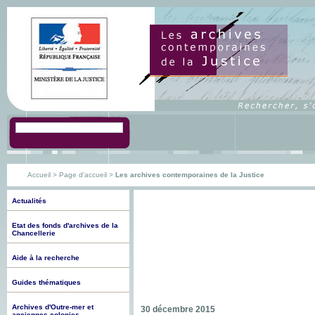
Accueil
>
Page d'accueil
>
Les archives contemporaines de la Justice
Actualités
Etat des fonds d'archives de la
Chancellerie
Aide à la recherche
Guides thématiques
Archives d'Outre-mer et
30 décembre 2015
anciennes colonies