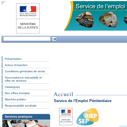
Présentation
Acteur d'insertion
Conditions générales de vente
Sous-traitance industrielle et
offre de services
Catalogues
Nos offres d'emploi
Marchés publics
Service de l'Emploi Pénitentiaire
Responsabilité sociétale
Services pratiques