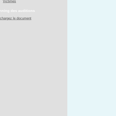
Victimes
nning des auditions
échargez le document