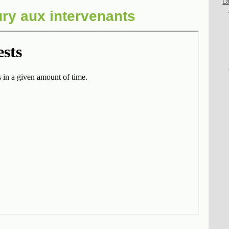
La
ury aux intervenants