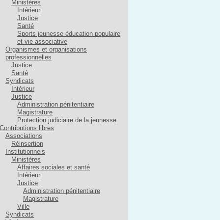
Ministères
Intérieur
Justice
Santé
Sports jeunesse éducation populaire
et vie associative
Organismes et organisations
professionnelles
Justice
Santé
Syndicats
Intérieur
Justice
Administration pénitentiaire
Magistrature
Protection judiciaire de la jeunesse
Contributions libres
Associations
Réinsertion
Institutionnels
Ministères
Affaires sociales et santé
Intérieur
Justice
Administration pénitentiaire
Magistrature
Ville
Syndicats