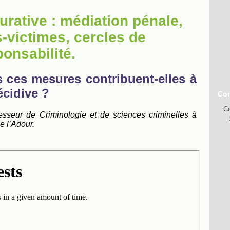
aurative : médiation pénale,
-victimes, cercles de
ponsabilité.
s ces mesures contribuent-elles à
écidive ?
Con
Co
fesseur de Criminologie et de sciences criminelles à
e l’Adour.