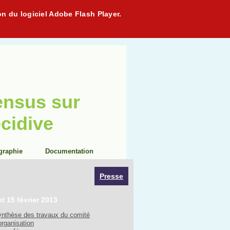
on du logiciel Adobe Flash Player.
ensus sur
écidive
graphie
Documentation
Presse
et 15 février 2013
nthèse des travaux du comité
organisation