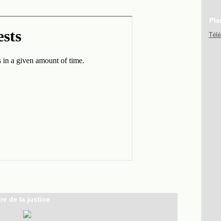
Pla
Tél
re de la justice