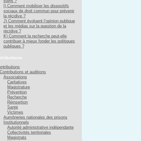
soins ?
I) Comment mobiliser les dispositifs
sociaux de droit commun pour prévenir
la récidive ?
J) Comment évoluent l’opinion publique
et les médias sur la question de la
récidive ?
K) Comment la recherche peut-elle
contribuer à mieux fonder les politiques
publiques ?
tributions
ntributions
Contributions et auditions
Associations
Caritatives
Magistrature
Prévention
Recherche
Réinsertion
Santé
Victimes
Aumôneries nationales des prisons
Institutionnels
Autorité administrative indépendante
Collectivités territoriales
Magistrats