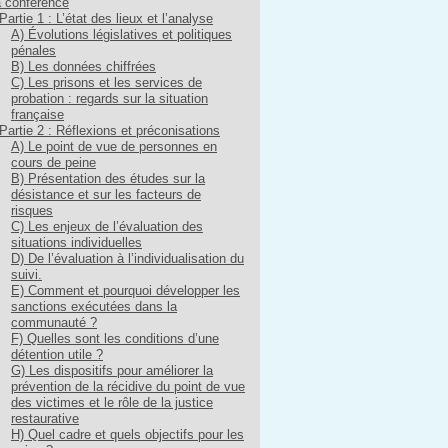
 conférence
Partie 1 : L’état des lieux et l’analyse
A) Évolutions législatives et politiques
pénales
B) Les données chiffrées
C) Les prisons et les services de
probation : regards sur la situation
française
Partie 2 : Réflexions et préconisations
A) Le point de vue de personnes en
cours de peine
B) Présentation des études sur la
désistance et sur les facteurs de
risques
C) Les enjeux de l’évaluation des
situations individuelles
D) De l’évaluation à l’individualisation du
suivi.
E) Comment et pourquoi développer les
sanctions exécutées dans la
communauté ?
F) Quelles sont les conditions d’une
détention utile ?
G) Les dispositifs pour améliorer la
prévention de la récidive du point de vue
des victimes et le rôle de la justice
restaurative
H) Quel cadre et quels objectifs pour les