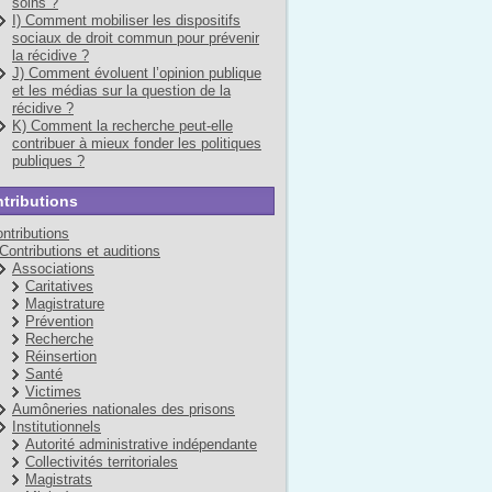
soins ?
I) Comment mobiliser les dispositifs
sociaux de droit commun pour prévenir
la récidive ?
J) Comment évoluent l’opinion publique
et les médias sur la question de la
récidive ?
K) Comment la recherche peut-elle
contribuer à mieux fonder les politiques
publiques ?
tributions
ntributions
Contributions et auditions
Associations
Caritatives
Magistrature
Prévention
Recherche
Réinsertion
Santé
Victimes
Aumôneries nationales des prisons
Institutionnels
Autorité administrative indépendante
Collectivités territoriales
Magistrats