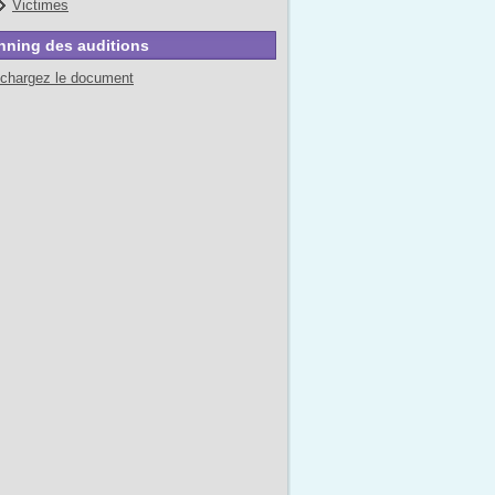
Victimes
nning des auditions
échargez le document