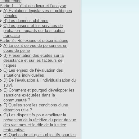
 conférence
Partie 1 : L’état des lieux et l’analyse
A) Évolutions législatives et politiques
pénales
B) Les données chiffrées
C) Les prisons et les services de
probation : regards sur la situation
française
Partie 2 : Réflexions et préconisations
A) Le point de vue de personnes en
cours de peine
B) Présentation des études sur la
désistance et sur les facteurs de
risques
C) Les enjeux de l’évaluation des
situations individuelles
D) De l’évaluation à l’individualisation du
suivi.
E) Comment et pourquoi développer les
sanctions exécutées dans la
communauté ?
F) Quelles sont les conditions d’une
détention utile ?
G) Les dispositifs pour améliorer la
prévention de la récidive du point de vue
des victimes et le rôle de la justice
restaurative
H) Quel cadre et quels objectifs pour les