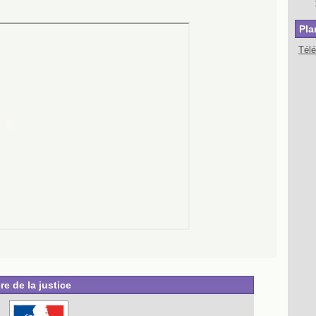
Pla
Tél
re de la justice