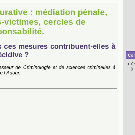
aurative : médiation pénale,
-victimes, cercles de
ponsabilité.
s ces mesures contribuent-elles à
écidive ?
Con
Co
fesseur de Criminologie et de sciences criminelles à
e l’Adour.