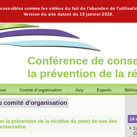
cessibles comme les vidéos du fait de l'abandon de l'utilisati
Version du site datant du 19 janvier 2018.
Conférence de cons
la prévention de la r
ions
Comité d’organisation
Jury
Experts
Biblio
u comité d'organisation
14 
er la prévention de la récidive du point de vue des
 restaurative
Sy
d'