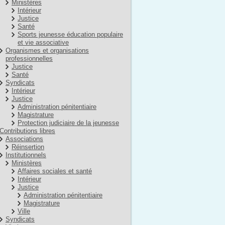
Ministères
Intérieur
Justice
Santé
Sports jeunesse éducation populaire
et vie associative
Organismes et organisations
professionnelles
Justice
Santé
Syndicats
Intérieur
Justice
Administration pénitentiaire
Magistrature
Protection judiciaire de la jeunesse
Contributions libres
Associations
Réinsertion
Institutionnels
Ministères
Affaires sociales et santé
Intérieur
Justice
Administration pénitentiaire
Magistrature
Ville
Syndicats