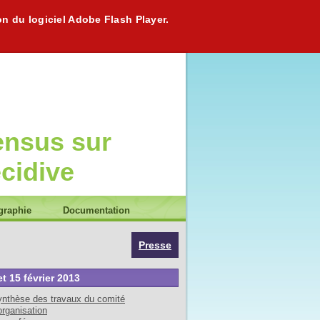
on du logiciel Adobe Flash Player.
ensus sur
écidive
graphie
Documentation
Presse
et 15 février 2013
nthèse des travaux du comité
organisation