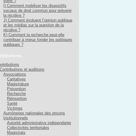
soins ?
I) Comment mobiliser les dispositifs
sociaux de droit commun pour prévenir
la récidive ?
J) Comment évoluent l’opinion publique
et les médias sur la question de la
récidive ?
K) Comment la recherche peut-elle
contribuer à mieux fonder les politiques
publiques ?
tributions
ntributions
Contributions et auditions
Associations
Caritatives
Magistrature
Prévention
Recherche
Réinsertion
Santé
Victimes
Aumôneries nationales des prisons
Institutionnels
Autorité administrative indépendante
Collectivités territoriales
Magistrats