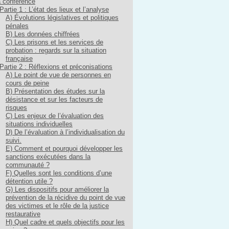
 conférence
Partie 1 : L’état des lieux et l’analyse
A) Évolutions législatives et politiques
pénales
B) Les données chiffrées
C) Les prisons et les services de
probation : regards sur la situation
française
Partie 2 : Réflexions et préconisations
A) Le point de vue de personnes en
cours de peine
B) Présentation des études sur la
désistance et sur les facteurs de
risques
C) Les enjeux de l’évaluation des
situations individuelles
D) De l’évaluation à l’individualisation du
suivi.
E) Comment et pourquoi développer les
sanctions exécutées dans la
communauté ?
F) Quelles sont les conditions d’une
détention utile ?
G) Les dispositifs pour améliorer la
prévention de la récidive du point de vue
des victimes et le rôle de la justice
restaurative
H) Quel cadre et quels objectifs pour les