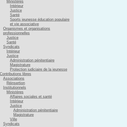
Ministères
Intérieur
Justice
Santé
Sports jeunesse éducation populaire
et vie associative
Organismes et organisations
professionnelles
Justice
Santé
Syndicats
Intérieur
Justice
Administration pénitentiaire
Magistrature
Protection judiciaire de la jeunesse
Contributions libres
Associations
Réinsertion
Institutionnels
Ministères
Affaires sociales et santé
Intérieur
Justice
Administration pénitentiaire
Magistrature
Ville
Syndicats