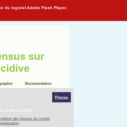
on du logiciel Adobe Flash Player.
ensus sur
écidive
graphie
Documentation
Presse
et 15 février 2013
nthèse des travaux du comité
organisation