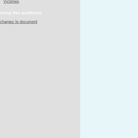
Victimes
nning des auditions
échargez le document