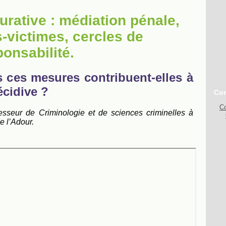
aurative : médiation pénale,
-victimes, cercles de
ponsabilité.
s ces mesures contribuent-elles à
écidive ?
Con
Co
fesseur de Criminologie et de sciences criminelles à
e l’Adour.