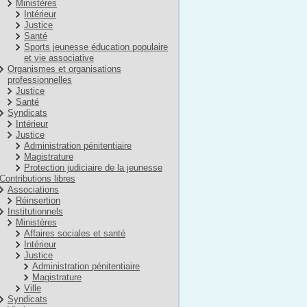
Ministères
Intérieur
Justice
Santé
Sports jeunesse éducation populaire
et vie associative
Organismes et organisations
professionnelles
Justice
Santé
Syndicats
Intérieur
Justice
Administration pénitentiaire
Magistrature
Protection judiciaire de la jeunesse
Contributions libres
Associations
Réinsertion
Institutionnels
Ministères
Affaires sociales et santé
Intérieur
Justice
Administration pénitentiaire
Magistrature
Ville
Syndicats