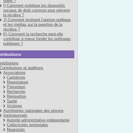
soins ?
I) Comment mobiliser les dispositifs
sociaux de droit commun pour prévenir
la récidive ?
J) Comment évoluent l’opinion publique
et les médias sur la question de la
récidive ?
K) Comment la recherche peut-elle
contribuer à mieux fonder les politiques
publiques ?
tributions
ntributions
Contributions et auditions
Associations
Caritatives
Magistrature
Prévention
Recherche
Réinsertion
Santé
Victimes
Aumôneries nationales des prisons
Institutionnels
Autorité administrative indépendante
Collectivités territoriales
Magistrats