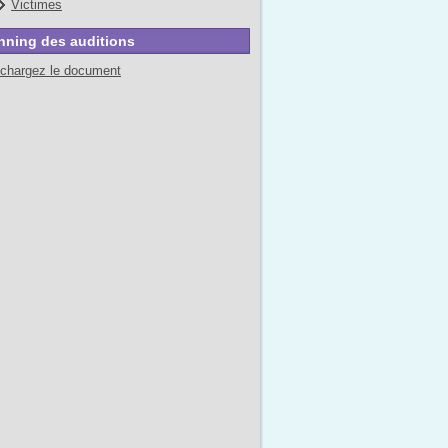
Victimes
nning des auditions
échargez le document