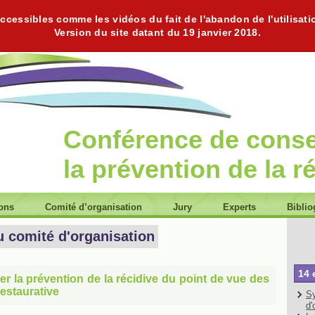
cessibles comme les vidéos du fait de l'abandon de l'utilisati
Version du site datant du 19 janvier 2018.
Conférence de cons
la prévention de la r
ions
Comité d’organisation
Jury
Experts
Biblio
u comité d'organisation
14 
er la prévention de la récidive du point de vue des
 restaurative
Sy
d'