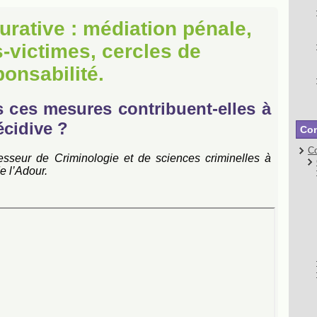
aurative : médiation pénale,
-victimes, cercles de
ponsabilité.
s ces mesures contribuent-elles à
écidive ?
Con
Co
fesseur de Criminologie et de sciences criminelles à
e l’Adour.