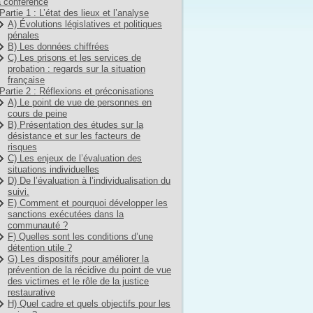
 conférence
Partie 1 : L’état des lieux et l’analyse
A) Évolutions législatives et politiques
pénales
B) Les données chiffrées
C) Les prisons et les services de
probation : regards sur la situation
française
Partie 2 : Réflexions et préconisations
A) Le point de vue de personnes en
cours de peine
B) Présentation des études sur la
désistance et sur les facteurs de
risques
C) Les enjeux de l’évaluation des
situations individuelles
D) De l’évaluation à l’individualisation du
suivi.
E) Comment et pourquoi développer les
sanctions exécutées dans la
communauté ?
F) Quelles sont les conditions d’une
détention utile ?
G) Les dispositifs pour améliorer la
prévention de la récidive du point de vue
des victimes et le rôle de la justice
restaurative
H) Quel cadre et quels objectifs pour les