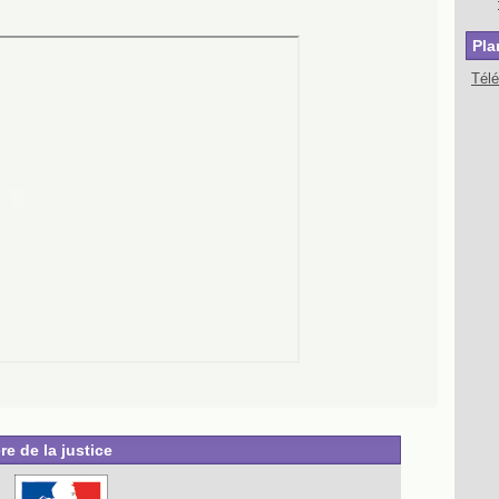
Pla
Tél
re de la justice