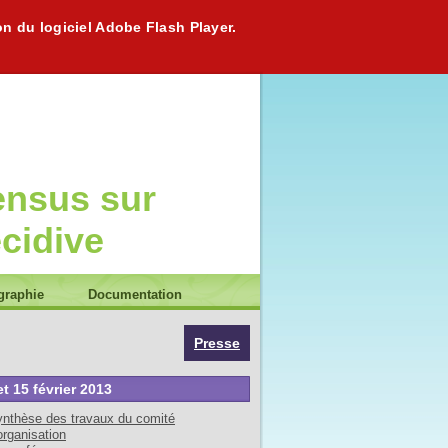
on du logiciel Adobe Flash Player.
ensus sur
écidive
graphie
Documentation
Presse
et 15 février 2013
nthèse des travaux du comité
organisation