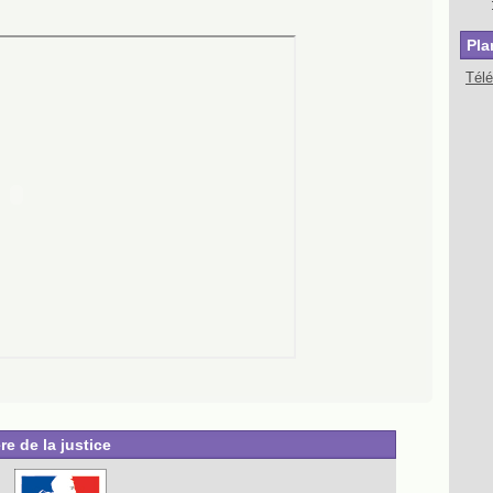
Pla
Tél
re de la justice