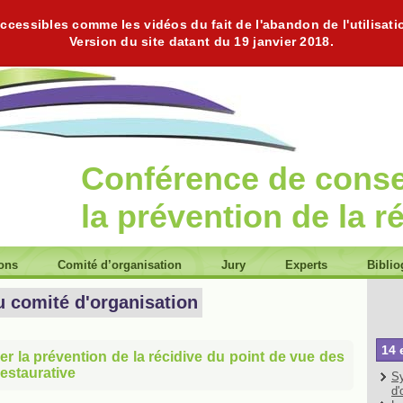
cessibles comme les vidéos du fait de l'abandon de l'utilisati
Version du site datant du 19 janvier 2018.
Conférence de cons
la prévention de la r
ions
Comité d’organisation
Jury
Experts
Biblio
u comité d'organisation
14 
er la prévention de la récidive du point de vue des
 restaurative
Sy
d'