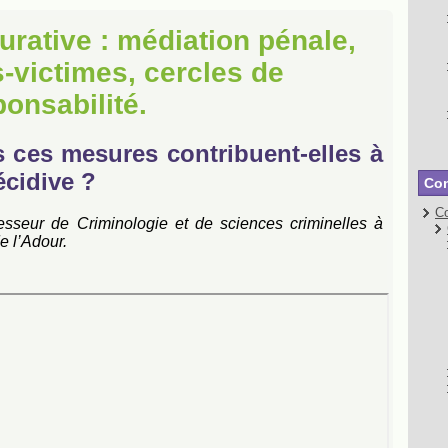
aurative : médiation pénale,
-victimes, cercles de
ponsabilité.
s ces mesures contribuent-elles à
écidive ?
Con
Co
fesseur de Criminologie et de sciences criminelles à
e l’Adour.