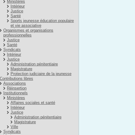
Ministères
Intérieur
Justice
Santé
Sports jeunesse éducation populaire
et vie associative
Organismes et organisations
professionnelles
Justice
Santé
Syndicats
Intérieur
Justice
Administration pénitentiaire
Magistrature
Protection judiciaire de la jeunesse
Contributions libres
Associations
Réinsertion
Institutionnels
Ministères
Affaires sociales et santé
Intérieur
Justice
Administration pénitentiaire
Magistrature
Ville
Syndicats