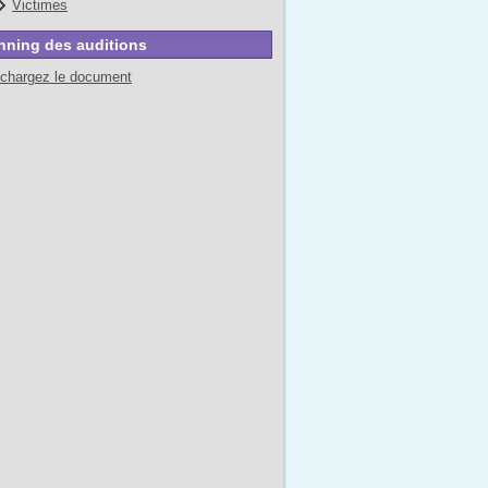
Victimes
nning des auditions
échargez le document