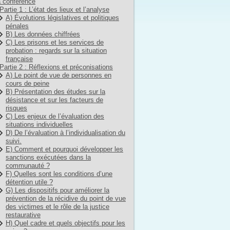
 conférence
Partie 1 : L’état des lieux et l’analyse
A) Évolutions législatives et politiques
pénales
B) Les données chiffrées
C) Les prisons et les services de
probation : regards sur la situation
française
Partie 2 : Réflexions et préconisations
A) Le point de vue de personnes en
cours de peine
B) Présentation des études sur la
désistance et sur les facteurs de
risques
C) Les enjeux de l’évaluation des
situations individuelles
D) De l’évaluation à l’individualisation du
suivi.
E) Comment et pourquoi développer les
sanctions exécutées dans la
communauté ?
F) Quelles sont les conditions d’une
détention utile ?
G) Les dispositifs pour améliorer la
prévention de la récidive du point de vue
des victimes et le rôle de la justice
restaurative
H) Quel cadre et quels objectifs pour les