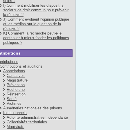
soins ?
I) Comment mobiliser les dispositifs
sociaux de droit commun pour prévenir
la récidive ?
J) Comment évoluent l’opinion publique
et les médias sur la question de la
récidive ?
K) Comment la recherche peut-elle
contribuer à mieux fonder les politiques
publiques ?
tributions
ntributions
Contributions et auditions
Associations
Caritatives
Magistrature
Prévention
Recherche
Réinsertion
Santé
Victimes
Aumôneries nationales des prisons
Institutionnels
Autorité administrative indépendante
Collectivités territoriales
Magistrats