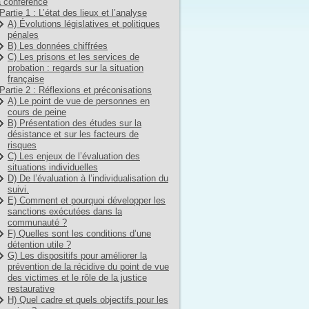
 conférence
Partie 1 : L’état des lieux et l’analyse
A) Évolutions législatives et politiques
pénales
B) Les données chiffrées
C) Les prisons et les services de
probation : regards sur la situation
française
Partie 2 : Réflexions et préconisations
A) Le point de vue de personnes en
cours de peine
B) Présentation des études sur la
désistance et sur les facteurs de
risques
C) Les enjeux de l’évaluation des
situations individuelles
D) De l’évaluation à l’individualisation du
suivi.
E) Comment et pourquoi développer les
sanctions exécutées dans la
communauté ?
F) Quelles sont les conditions d’une
détention utile ?
G) Les dispositifs pour améliorer la
prévention de la récidive du point de vue
des victimes et le rôle de la justice
restaurative
H) Quel cadre et quels objectifs pour les