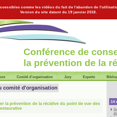
cessibles comme les vidéos du fait de l'abandon de l'utilisati
Version du site datant du 19 janvier 2018.
Conférence de cons
la prévention de la r
ions
Comité d’organisation
Jury
Experts
Biblio
u comité d'organisation
14 
er la prévention de la récidive du point de vue des
 restaurative
Sy
d'