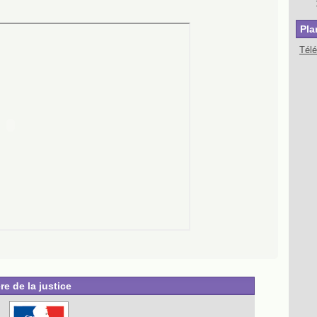
Pla
Tél
re de la justice