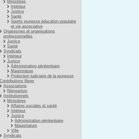
Ministères
Intérieur
Justice
Santé
Sports jeunesse éducation populaire
et vie associative
Organismes et organisations
professionnelles
Justice
Santé
Syndicats
Intérieur
Justice
Administration pénitentiaire
Magistrature
Protection judiciaire de la jeunesse
Contributions libres
Associations
Réinsertion
Institutionnels
Ministères
Affaires sociales et santé
Intérieur
Justice
Administration pénitentiaire
Magistrature
Ville
Syndicats