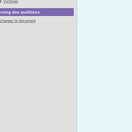
Victimes
nning des auditions
échargez le document