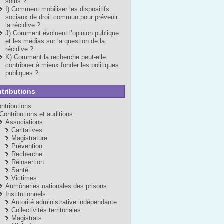
soins ?
I) Comment mobiliser les dispositifs
sociaux de droit commun pour prévenir
la récidive ?
J) Comment évoluent l’opinion publique
et les médias sur la question de la
récidive ?
K) Comment la recherche peut-elle
contribuer à mieux fonder les politiques
publiques ?
tributions
ntributions
Contributions et auditions
Associations
Caritatives
Magistrature
Prévention
Recherche
Réinsertion
Santé
Victimes
Aumôneries nationales des prisons
Institutionnels
Autorité administrative indépendante
Collectivités territoriales
Magistrats