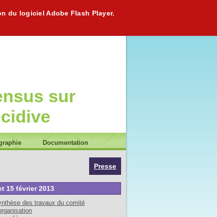
on du logiciel Adobe Flash Player.
ensus sur
écidive
graphie
Documentation
Presse
et 15 février 2013
nthèse des travaux du comité
organisation