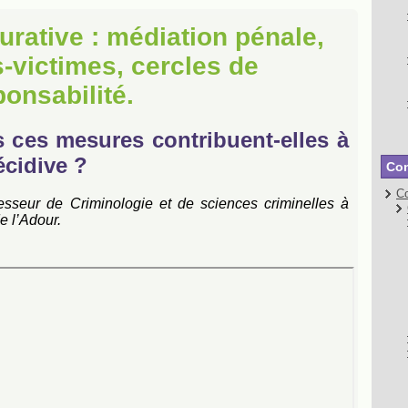
aurative : médiation pénale,
-victimes, cercles de
ponsabilité.
s ces mesures contribuent-elles à
écidive ?
Con
Co
fesseur de Criminologie et de sciences criminelles à
e l’Adour.