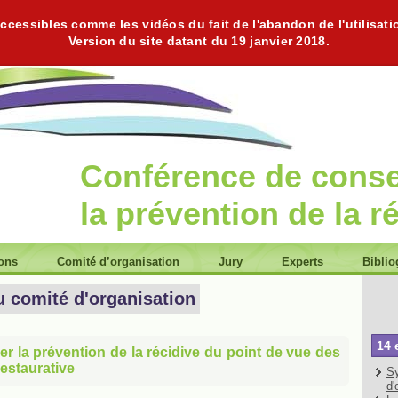
cessibles comme les vidéos du fait de l'abandon de l'utilisati
Version du site datant du 19 janvier 2018.
Conférence de cons
la prévention de la r
ions
Comité d’organisation
Jury
Experts
Biblio
u comité d'organisation
14 
er la prévention de la récidive du point de vue des
 restaurative
Sy
d'