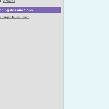
Victimes
nning des auditions
échargez le document