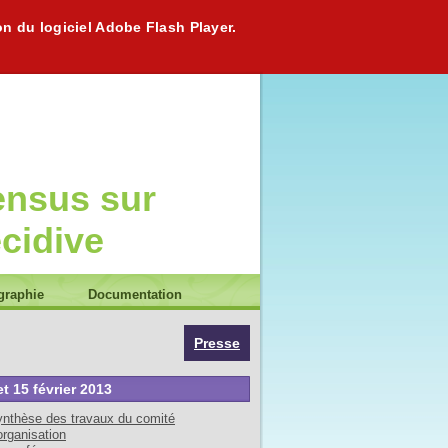
on du logiciel Adobe Flash Player.
ensus sur
écidive
graphie
Documentation
Presse
et 15 février 2013
nthèse des travaux du comité
organisation