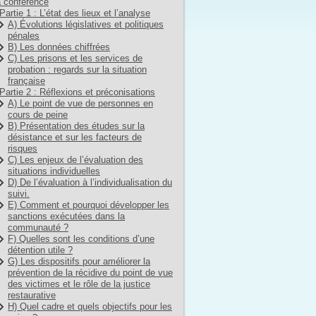
 conférence
Partie 1 : L’état des lieux et l’analyse
A) Évolutions législatives et politiques
pénales
B) Les données chiffrées
C) Les prisons et les services de
probation : regards sur la situation
française
Partie 2 : Réflexions et préconisations
A) Le point de vue de personnes en
cours de peine
B) Présentation des études sur la
désistance et sur les facteurs de
risques
C) Les enjeux de l’évaluation des
situations individuelles
D) De l’évaluation à l’individualisation du
suivi.
E) Comment et pourquoi développer les
sanctions exécutées dans la
communauté ?
F) Quelles sont les conditions d’une
détention utile ?
G) Les dispositifs pour améliorer la
prévention de la récidive du point de vue
des victimes et le rôle de la justice
restaurative
H) Quel cadre et quels objectifs pour les