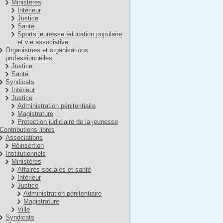
Ministères
Intérieur
Justice
Santé
Sports jeunesse éducation populaire
et vie associative
Organismes et organisations
professionnelles
Justice
Santé
Syndicats
Intérieur
Justice
Administration pénitentiaire
Magistrature
Protection judiciaire de la jeunesse
Contributions libres
Associations
Réinsertion
Institutionnels
Ministères
Affaires sociales et santé
Intérieur
Justice
Administration pénitentiaire
Magistrature
Ville
Syndicats