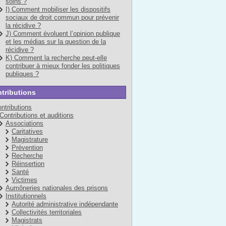
soins ?
I) Comment mobiliser les dispositifs
sociaux de droit commun pour prévenir
la récidive ?
J) Comment évoluent l’opinion publique
et les médias sur la question de la
récidive ?
K) Comment la recherche peut-elle
contribuer à mieux fonder les politiques
publiques ?
tributions
ntributions
Contributions et auditions
Associations
Caritatives
Magistrature
Prévention
Recherche
Réinsertion
Santé
Victimes
Aumôneries nationales des prisons
Institutionnels
Autorité administrative indépendante
Collectivités territoriales
Magistrats