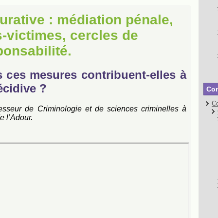
aurative : médiation pénale,
-victimes, cercles de
ponsabilité.
s ces mesures contribuent-elles à
écidive ?
Con
Co
fesseur de Criminologie et de sciences criminelles à
e l’Adour.