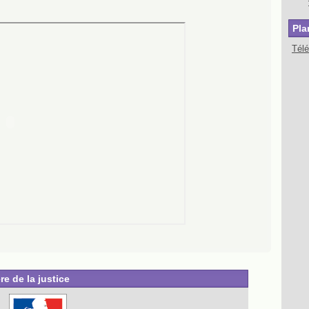
Pla
Tél
re de la justice