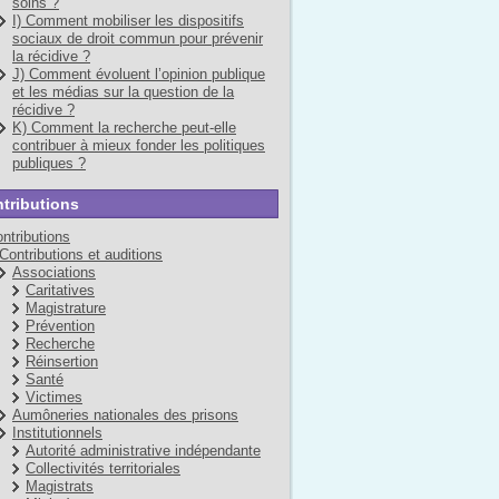
soins ?
I) Comment mobiliser les dispositifs
sociaux de droit commun pour prévenir
la récidive ?
J) Comment évoluent l’opinion publique
et les médias sur la question de la
récidive ?
K) Comment la recherche peut-elle
contribuer à mieux fonder les politiques
publiques ?
tributions
ntributions
Contributions et auditions
Associations
Caritatives
Magistrature
Prévention
Recherche
Réinsertion
Santé
Victimes
Aumôneries nationales des prisons
Institutionnels
Autorité administrative indépendante
Collectivités territoriales
Magistrats