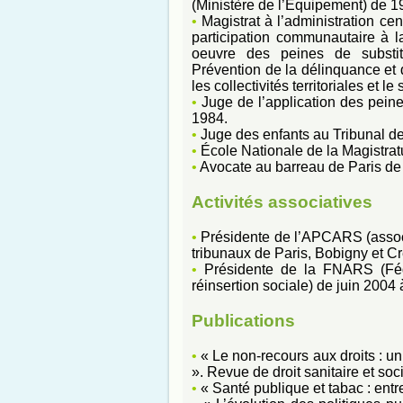
(Ministère de l’Équipement) de 1
•
Magistrat à l’administration cen
participation communautaire à la
oeuvre des peines de substit
Prévention de la délinquance et d
les collectivités territoriales et l
•
Juge de l’application des pein
1984.
•
Juge des enfants au Tribunal d
•
École Nationale de la Magistra
•
Avocate au barreau de Paris de
Activités associatives
•
Présidente de l’APCARS (associa
tribunaux de Paris, Bobigny et Cr
•
Présidente de la FNARS (Fédé
réinsertion sociale) de juin 2004 
Publications
•
« Le non-recours aux droits : un
». Revue de droit sanitaire et socia
•
« Santé publique et tabac : entre