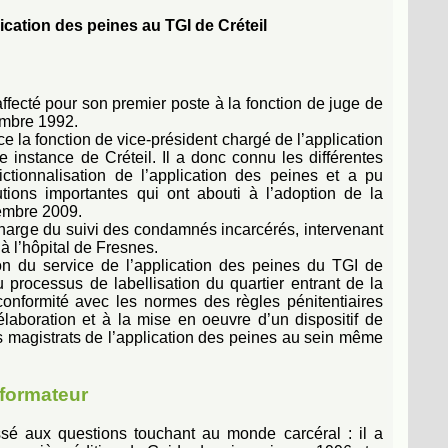
ication des peines au TGI de Créteil
affecté pour son premier poste à la fonction de juge de
embre 1992.
 la fonction de vice-président chargé de l’application
 instance de Créteil. Il a donc connu les différentes
ictionnalisation de l’application des peines et a pu
utions importantes qui ont abouti à l’adoption de la
vembre 2009.
charge du suivi des condamnés incarcérés, intervenant
à l’hôpital de Fresnes.
on du service de l’application des peines du TGI de
u processus de labellisation du quartier entrant de la
onformité avec les normes des règles pénitentiaires
’élaboration et à la mise en oeuvre d’un dispositif de
s magistrats de l’application des peines au sein même
 formateur
ssé aux questions touchant au monde carcéral : il a