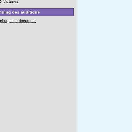
Victimes
nning des auditions
échargez le document