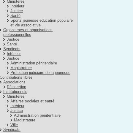
Ministères
Intérieur
Justice
Santé
Sports jeunesse éducation populaire
et vie associative
Organismes et organisations
professionnelles
Justice
Santé
Syndicats
Intérieur
Justice
Administration pénitentiaire
Magistrature
Protection judiciaire de la jeunesse
Contributions libres
Associations
Réinsertion
Institutionnels
Ministères
Affaires sociales et santé
Intérieur
Justice
Administration pénitentiaire
Magistrature
Ville
Syndicats