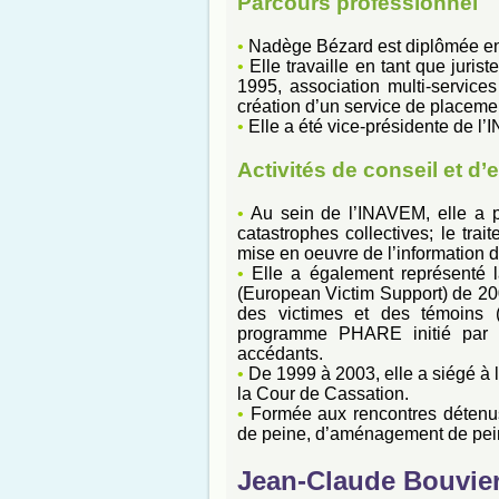
Parcours professionnel
•
Nadège Bézard est diplômée en dr
•
Elle travaille en tant que juris
1995, association multi-service
création d’un service de placemen
•
Elle a été vice-présidente de l
Activités de conseil et d’
•
Au sein de l’INAVEM, elle a pa
catastrophes collectives; le tra
mise en oeuvre de l’information d
•
Elle a également représenté l
(European Victim Support) de 2001
des victimes et des témoins 
programme PHARE initié par 
accédants.
•
De 1999 à 2003, elle a siégé à la
la Cour de Cassation.
•
Formée aux rencontres détenus-
de peine, d’aménagement de peine,
Jean-Claude Bouvie