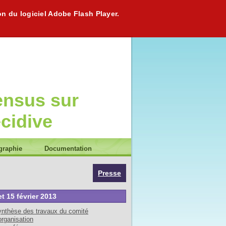
on du logiciel Adobe Flash Player.
ensus sur
écidive
graphie
Documentation
Presse
et 15 février 2013
nthèse des travaux du comité
organisation