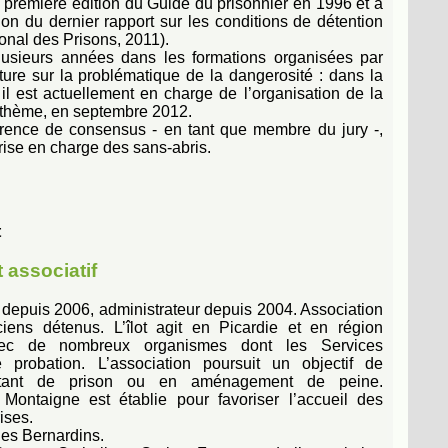
 première édition du Guide du prisonnier en 1996 et a
ion du dernier rapport sur les conditions de détention
onal des Prisons, 2011).
plusieurs années dans les formations organisées par
ture sur la problématique de la dangerosité : dans la
, il est actuellement en charge de l’organisation de la
 thème, en septembre 2012.
érence de consensus - en tant que membre du jury -,
ise en charge des sans-abris.
t
 associatif
t depuis 2006, administrateur depuis 2004. Association
ciens détenus. L’îlot agit en Picardie et en région
avec de nombreux organismes dont les Services
de probation. L’association poursuit un objectif de
ortant de prison ou en aménagement de peine.
 Montaigne est établie pour favoriser l’accueil des
ises.
des Bernardins.