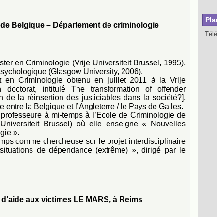
Pla
re de Belgique – Département de criminologie
Tél
r en Criminologie (Vrije Universiteit Brussel, 1995),
Psychologique (Glasgow University, 2006).
at en Criminologie obtenu en juillet 2011 à la Vrije
 doctorat, intitulé The transformation of offender
on de la réinsertion des justiciables dans la société?],
 entre la Belgique et l’Angleterre / le Pays de Galles.
professeure à mi-temps à l’Ecole de Criminologie de
e Universiteit Brussel) où elle enseigne « Nouvelles
gie ».
emps comme chercheuse sur le projet interdisciplinaire
situations de dépendance (extrême) », dirigé par le
on d’aide aux victimes LE MARS, à Reims