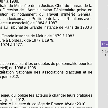
987 à 1988.
trale du Ministère de la Justice. Chef du bureau de la
 Direction de l’Administration Pénitentiaire (mise en
ution et notamment du Travail d’Intérêt Général,
e la toxicomanie, Politique de la ville, Relations avec
e secteur associatif) de 1984 à 1987.
es au Tribunal de Grande Instance de Paris de 1983 à
e Grande Instance de Melun de 1979 à 1983.
ture à Bordeaux de 1977 à 1979.
Con
 1974 à 1977.
Co
tion réalisant les enquêtes de personnalité pour les
éteil) de 1996 à 1998.
ration Nationale des associations d’accueil et de
à juin 2012.
 enjeu qui oblige les acteurs à changer leurs pratiques
l, juillet 2012.
tien. » La lettre du collège de France, février 2010.