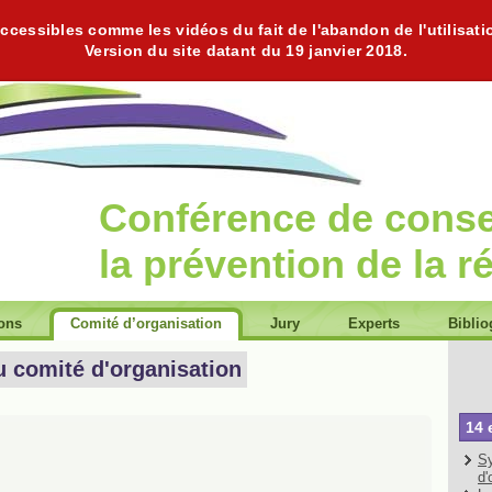
cessibles comme les vidéos du fait de l'abandon de l'utilisati
Version du site datant du 19 janvier 2018.
Conférence de cons
la prévention de la r
ions
Comité d’organisation
Jury
Experts
Biblio
u comité d'organisation
14 
Sy
d'