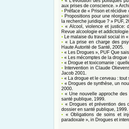
•
« L’évolution des politiques pu
aux prises de conscience. » Archi
•
Préface de « Prison et récidive
•
Propositions pour une réorganis
la recherche juridique ? » PUF, 2
•
« Alcool, violence et justice:
Revue alcoologie et addictologi
•
Le malaise du travail social in 
•
« La prise en charge des psyc
Haute Autorité de Santé, 2005.
•
« Les Drogues », PUF Que sais 
•
« Les mécomptes de la drogue »
•
« Drogue et toxicomanie : quelle
•
Intervention in Claude Olievens
Jacob 2001.
•
« La drogue et le cerveau : tout s
•
« Drogues de synthèse, un nouv
2000.
•
« Une nouvelle approche des c
santé publique, 1999.
•
« Drogues et prévention des d
dossier en santé publique, 1999.
•
« Obligations de soins et inj
paradoxale », in Drogues et interdi