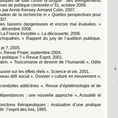
bliques de lutte contre la drogue : des aveuglements
ves de politique criminelle n°31, octobre 2009.
 » par Annie Kensey. Armand Colin, 2007.
ation de la recherche in « Quelles perspectives pour
007.
 des liaisons dangereuses et encore mal évaluées. »
e, décembre 2006.
« La France Invisible », La découverte, 2006.
hopathes. » Rapport du jury de l’audition publique.
je ?, 2005.
, Revue Projet, septembre 2004.
 politique ? » Revue Esprit, 2001.
tein. « Toxicomanie et devenir de l’humanité », Odile
avoir sur les effets réels », Science et vie, 2001.
eau défi social ». Dossier « culture en mouvement »,
onduites addictives », Revue d’épidémiologie et de
épendances : une nouvelle approche », Actualité et
onctions thérapeutiques : évaluation d’une pratique
t : l’esprit des lois, 1995.