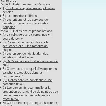
 conférence
Partie 1 : L’état des lieux et l’analyse
A) Évolutions législatives et politiques
pénales
B) Les données chiffrées
C) Les prisons et les services de
probation : regards sur la situation
française
Partie 2 : Réflexions et préconisations
A) Le point de vue de personnes en
cours de peine
B) Présentation des études sur la
désistance et sur les facteurs de
risques
C) Les enjeux de l’évaluation des
situations individuelles
D) De l’évaluation à l’individualisation du
suivi.
E) Comment et pourquoi développer les
sanctions exécutées dans la
communauté ?
F) Quelles sont les conditions d’une
détention utile ?
G) Les dispositifs pour améliorer la
prévention de la récidive du point de vue
des victimes et le rôle de la justice
restaurative
H) Quel cadre et quels objectifs pour les