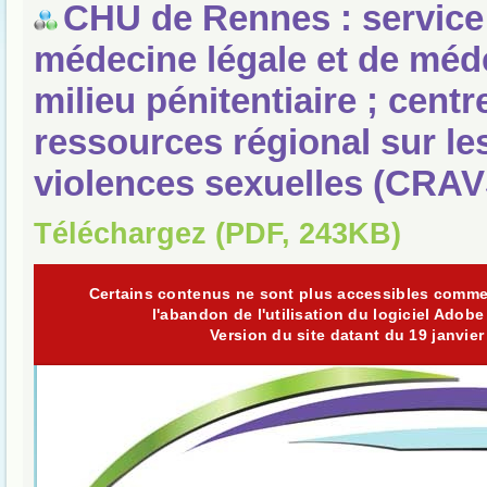
CHU de Rennes : service
médecine légale et de méd
milieu pénitentiaire ; centr
ressources régional sur le
violences sexuelles (CRAV
Téléchargez (PDF, 243KB)