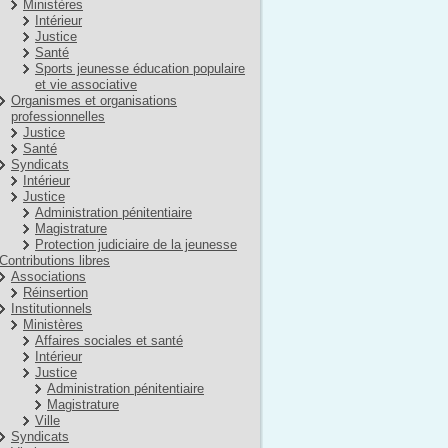
Ministères
Intérieur
Justice
Santé
Sports jeunesse éducation populaire
et vie associative
Organismes et organisations
professionnelles
Justice
Santé
Syndicats
Intérieur
Justice
Administration pénitentiaire
Magistrature
Protection judiciaire de la jeunesse
Contributions libres
Associations
Réinsertion
Institutionnels
Ministères
Affaires sociales et santé
Intérieur
Justice
Administration pénitentiaire
Magistrature
Ville
Syndicats