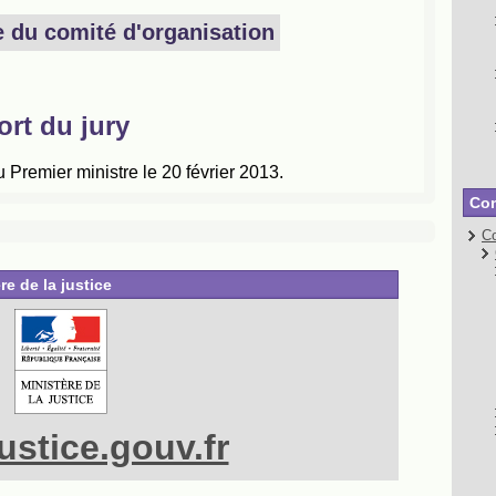
Con
Co
re de la justice
stice.gouv.fr