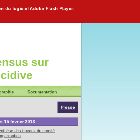
on du logiciel Adobe Flash Player.
ensus sur
écidive
graphie
Documentation
Presse
et 15 février 2013
nthèse des travaux du comité
organisation