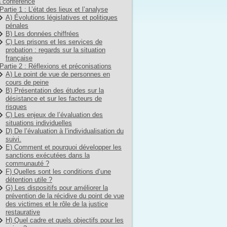
 conférence
Partie 1 : L’état des lieux et l’analyse
A) Évolutions législatives et politiques
pénales
B) Les données chiffrées
C) Les prisons et les services de
probation : regards sur la situation
française
Partie 2 : Réflexions et préconisations
A) Le point de vue de personnes en
cours de peine
B) Présentation des études sur la
désistance et sur les facteurs de
risques
C) Les enjeux de l’évaluation des
situations individuelles
D) De l’évaluation à l’individualisation du
suivi.
E) Comment et pourquoi développer les
sanctions exécutées dans la
communauté ?
F) Quelles sont les conditions d’une
détention utile ?
G) Les dispositifs pour améliorer la
prévention de la récidive du point de vue
des victimes et le rôle de la justice
restaurative
H) Quel cadre et quels objectifs pour les