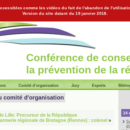
cessibles comme les vidéos du fait de l'abandon de l'utilisati
Version du site datant du 19 janvier 2018.
Conférence de cons
la prévention de la r
ions
Comité d’organisation
Jury
Experts
Biblio
u comité d'organisation
14 
e Lille: Procureur de la République
rmerie régionale de Bretagne (Rennes) : colonel
»
Sy
d'