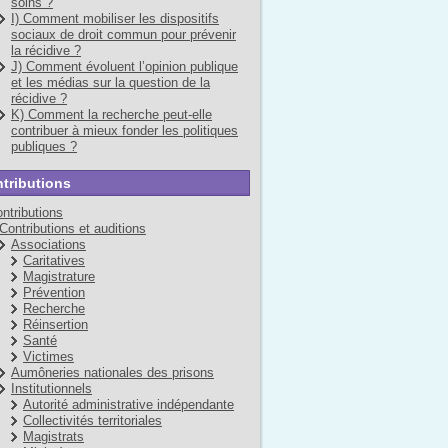
soins ?
I) Comment mobiliser les dispositifs
sociaux de droit commun pour prévenir
la récidive ?
J) Comment évoluent l’opinion publique
et les médias sur la question de la
récidive ?
K) Comment la recherche peut-elle
contribuer à mieux fonder les politiques
publiques ?
tributions
ntributions
Contributions et auditions
Associations
Caritatives
Magistrature
Prévention
Recherche
Réinsertion
Santé
Victimes
Aumôneries nationales des prisons
Institutionnels
Autorité administrative indépendante
Collectivités territoriales
Magistrats