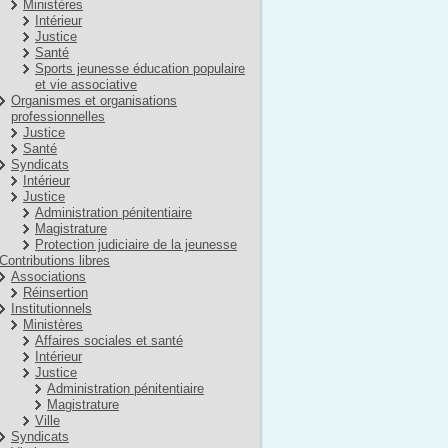
Ministères
Intérieur
Justice
Santé
Sports jeunesse éducation populaire
et vie associative
Organismes et organisations
professionnelles
Justice
Santé
Syndicats
Intérieur
Justice
Administration pénitentiaire
Magistrature
Protection judiciaire de la jeunesse
Contributions libres
Associations
Réinsertion
Institutionnels
Ministères
Affaires sociales et santé
Intérieur
Justice
Administration pénitentiaire
Magistrature
Ville
Syndicats