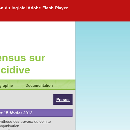
on du logiciel Adobe Flash Player.
ensus sur
écidive
graphie
Documentation
Presse
et 15 février 2013
nthèse des travaux du comité
organisation