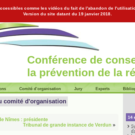
cessibles comme les vidéos du fait de l'abandon de l'utilisati
Version du site datant du 19 janvier 2018.
Conférence de cons
la prévention de la r
ions
Comité d’organisation
Jury
Experts
Biblio
u comité d'organisation
14 
de Nîmes : présidente
Tribunal de grande instance de Verdun
»
Sy
d'