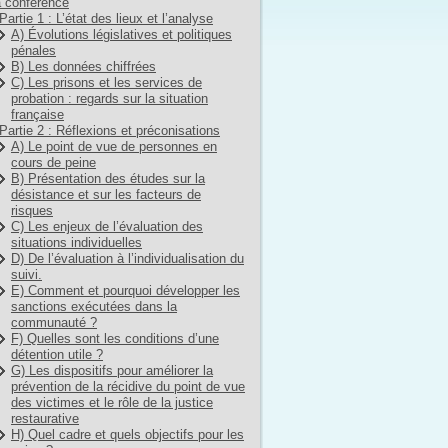
 conférence
Partie 1 : L’état des lieux et l’analyse
A) Évolutions législatives et politiques
pénales
B) Les données chiffrées
C) Les prisons et les services de
probation : regards sur la situation
française
Partie 2 : Réflexions et préconisations
A) Le point de vue de personnes en
cours de peine
B) Présentation des études sur la
désistance et sur les facteurs de
risques
C) Les enjeux de l’évaluation des
situations individuelles
D) De l’évaluation à l’individualisation du
suivi.
E) Comment et pourquoi développer les
sanctions exécutées dans la
communauté ?
F) Quelles sont les conditions d’une
détention utile ?
G) Les dispositifs pour améliorer la
prévention de la récidive du point de vue
des victimes et le rôle de la justice
restaurative
H) Quel cadre et quels objectifs pour les