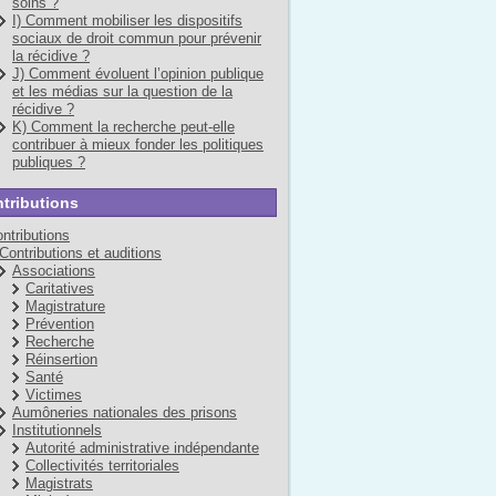
soins ?
I) Comment mobiliser les dispositifs
sociaux de droit commun pour prévenir
la récidive ?
J) Comment évoluent l’opinion publique
et les médias sur la question de la
récidive ?
K) Comment la recherche peut-elle
contribuer à mieux fonder les politiques
publiques ?
tributions
ntributions
Contributions et auditions
Associations
Caritatives
Magistrature
Prévention
Recherche
Réinsertion
Santé
Victimes
Aumôneries nationales des prisons
Institutionnels
Autorité administrative indépendante
Collectivités territoriales
Magistrats