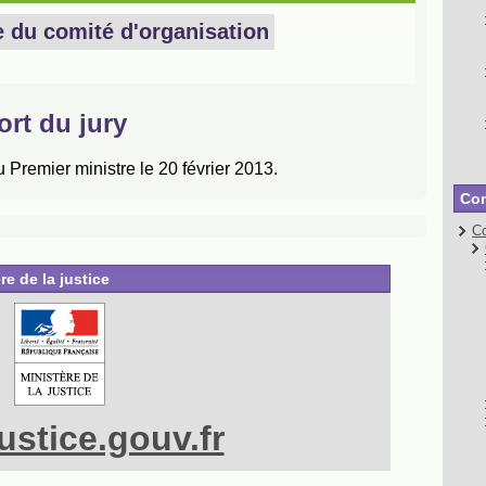
Con
Co
re de la justice
stice.gouv.fr