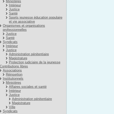
Ministères
Intérieur
Justice
Santé
Sports jeunesse éducation populaire
et vie associative
Organismes et organisations
professionnelles
Justice
Santé
Syndicats
Intérieur
Justice
Administration pénitentiaire
Magistrature
Protection judiciaire de la jeunesse
Contributions libres
Associations
Réinsertion
Institutionnels
Ministères
Affaires sociales et santé
Intérieur
Justice
Administration pénitentiaire
Magistrature
Ville
Syndicats