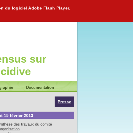
on du logiciel Adobe Flash Player.
ensus sur
écidive
graphie
Documentation
Presse
et 15 février 2013
nthèse des travaux du comité
organisation