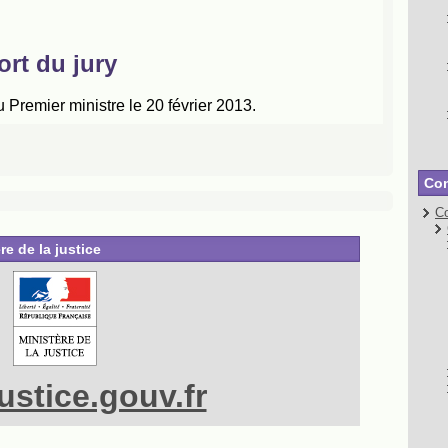
Con
Co
re de la justice
stice.gouv.fr