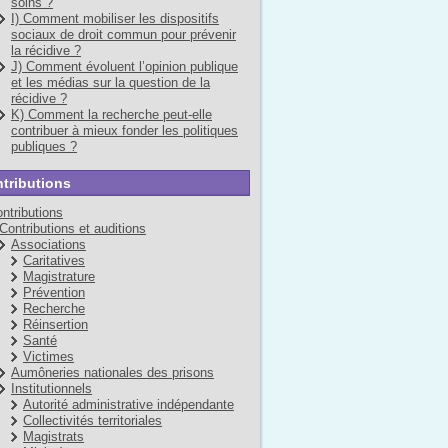
soins ?
I) Comment mobiliser les dispositifs
sociaux de droit commun pour prévenir
la récidive ?
J) Comment évoluent l’opinion publique
et les médias sur la question de la
récidive ?
K) Comment la recherche peut-elle
contribuer à mieux fonder les politiques
publiques ?
tributions
ntributions
Contributions et auditions
Associations
Caritatives
Magistrature
Prévention
Recherche
Réinsertion
Santé
Victimes
Aumôneries nationales des prisons
Institutionnels
Autorité administrative indépendante
Collectivités territoriales
Magistrats