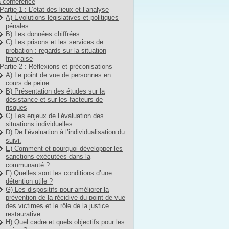
 conférence
Partie 1 : L’état des lieux et l’analyse
A) Évolutions législatives et politiques
pénales
B) Les données chiffrées
C) Les prisons et les services de
probation : regards sur la situation
française
Partie 2 : Réflexions et préconisations
A) Le point de vue de personnes en
cours de peine
B) Présentation des études sur la
désistance et sur les facteurs de
risques
C) Les enjeux de l’évaluation des
situations individuelles
D) De l’évaluation à l’individualisation du
suivi.
E) Comment et pourquoi développer les
sanctions exécutées dans la
communauté ?
F) Quelles sont les conditions d’une
détention utile ?
G) Les dispositifs pour améliorer la
prévention de la récidive du point de vue
des victimes et le rôle de la justice
restaurative
H) Quel cadre et quels objectifs pour les