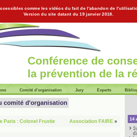
cessibles comme les vidéos du fait de l'abandon de l'utilisati
Version du site datant du 19 janvier 2018.
Conférence de cons
la prévention de la r
ions
Comité d’organisation
Jury
Experts
Biblio
u comité d'organisation
14 
 Paris : Colonel Frustie
Association FAIRE
»
Sy
d'