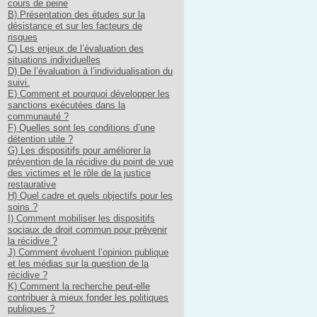
cours de peine
B) Présentation des études sur la
désistance et sur les facteurs de
risques
C) Les enjeux de l’évaluation des
situations individuelles
D) De l’évaluation à l’individualisation du
suivi.
E) Comment et pourquoi développer les
sanctions exécutées dans la
communauté ?
F) Quelles sont les conditions d’une
détention utile ?
G) Les dispositifs pour améliorer la
prévention de la récidive du point de vue
des victimes et le rôle de la justice
restaurative
H) Quel cadre et quels objectifs pour les
soins ?
I) Comment mobiliser les dispositifs
sociaux de droit commun pour prévenir
la récidive ?
J) Comment évoluent l’opinion publique
et les médias sur la question de la
récidive ?
K) Comment la recherche peut-elle
contribuer à mieux fonder les politiques
publiques ?