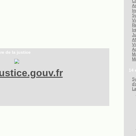
Co
As
In
Sy
Vi
Ré
In
Ju
Af
Vi
Ad
re de la justice
Ma
Mi
stice.gouv.fr
14 
Sy
d'
La