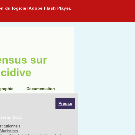
on du logiciel Adobe Flash Player.
ensus sur
écidive
graphie
Documentation
Presse
février 2013
stitutionnels
Magistrats