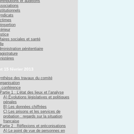
ntributions et auditions
sociations
stitutionnels
ndicats
ctimes
insertion
térieur
stice
faires sociales et santé
lle
ministration pénitentiaire
gistrature
nistères
et 15 février 2013
nthèse des travaux du comité
organisation
 conférence
Partie 1 : L’état des lieux et l’analyse
A) Évolutions législatives et politiques
pénales
B) Les données chiffrées
C) Les prisons et les services de
probation : regards sur la situation
française
Partie 2 : Réflexions et préconisations
A) Le point de vue de personnes en