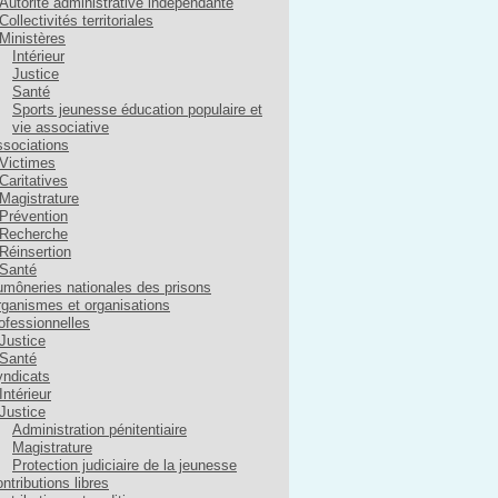
Autorité administrative indépendante
Collectivités territoriales
Ministères
Intérieur
Justice
Santé
Sports jeunesse éducation populaire et
vie associative
sociations
Victimes
Caritatives
Magistrature
Prévention
Recherche
Réinsertion
Santé
môneries nationales des prisons
ganismes et organisations
ofessionnelles
Justice
Santé
ndicats
Intérieur
Justice
Administration pénitentiaire
Magistrature
Protection judiciaire de la jeunesse
ntributions libres