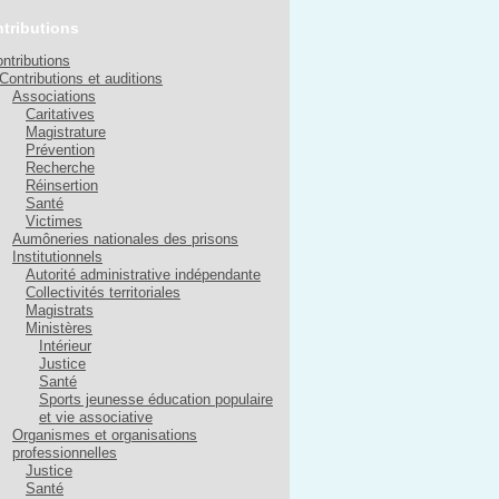
tributions
ntributions
Contributions et auditions
Associations
Caritatives
Magistrature
Prévention
Recherche
Réinsertion
Santé
Victimes
Aumôneries nationales des prisons
Institutionnels
Autorité administrative indépendante
Collectivités territoriales
Magistrats
Ministères
Intérieur
Justice
Santé
Sports jeunesse éducation populaire
et vie associative
Organismes et organisations
professionnelles
Justice
Santé