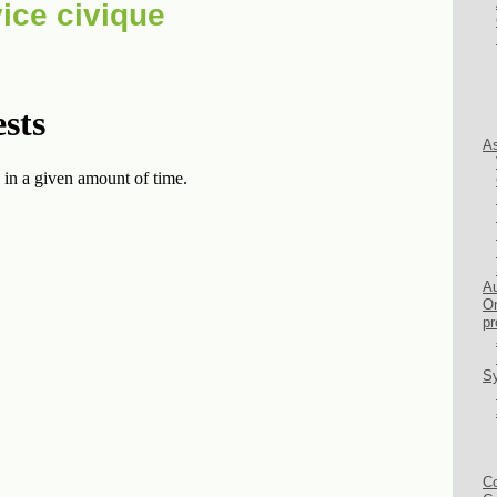
ice civique
As
Au
Or
pr
Sy
Co