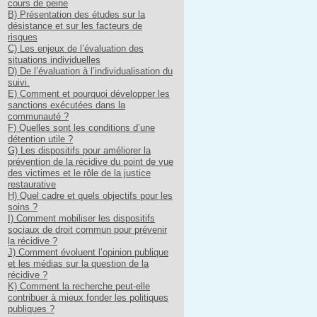
cours de peine
B) Présentation des études sur la
désistance et sur les facteurs de
risques
C) Les enjeux de l’évaluation des
situations individuelles
D) De l’évaluation à l’individualisation du
suivi.
E) Comment et pourquoi développer les
sanctions exécutées dans la
communauté ?
F) Quelles sont les conditions d’une
détention utile ?
G) Les dispositifs pour améliorer la
prévention de la récidive du point de vue
des victimes et le rôle de la justice
restaurative
H) Quel cadre et quels objectifs pour les
soins ?
I) Comment mobiliser les dispositifs
sociaux de droit commun pour prévenir
la récidive ?
J) Comment évoluent l’opinion publique
et les médias sur la question de la
récidive ?
K) Comment la recherche peut-elle
contribuer à mieux fonder les politiques
publiques ?