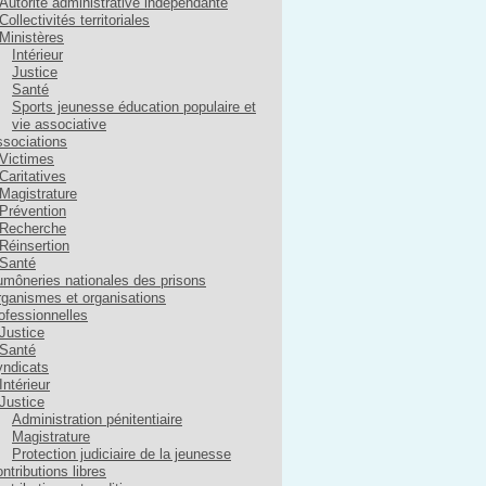
Autorité administrative indépendante
Collectivités territoriales
Ministères
Intérieur
Justice
Santé
Sports jeunesse éducation populaire et
vie associative
sociations
Victimes
Caritatives
Magistrature
Prévention
Recherche
Réinsertion
Santé
môneries nationales des prisons
ganismes et organisations
ofessionnelles
Justice
Santé
ndicats
Intérieur
Justice
Administration pénitentiaire
Magistrature
Protection judiciaire de la jeunesse
ntributions libres