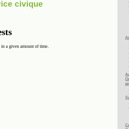
ice civique
As
Au
Or
pr
Sy
Co