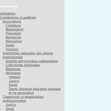
tributions
ntributions
Contributions et auditions
Associations
Caritatives
Magistrature
Prévention
Recherche
Réinsertion
Santé
Victimes
Aumôneries nationales des prisons
Institutionnels
Autorité administrative indépendante
Collectivités territoriales
Magistrats
Ministères
Intérieur
Justice
Santé
Sports jeunesse éducation populaire
et vie associative
Organismes et organisations
professionnelles
Justice
Santé