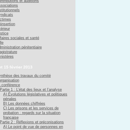
ntributions et auditions
sociations
stitutionnels
ndicats
ctimes
insertion
térieur
stice
faires sociales et santé
lle
ministration pénitentiaire
gistrature
nistères
et 15 février 2013
nthèse des travaux du comité
organisation
 conférence
Partie 1 : L’état des lieux et l’analyse
A) Évolutions législatives et politiques
pénales
B) Les données chiffrées
C) Les prisons et les services de
probation : regards sur la situation
française
Partie 2 : Réflexions et préconisations
A) Le point de vue de personnes en