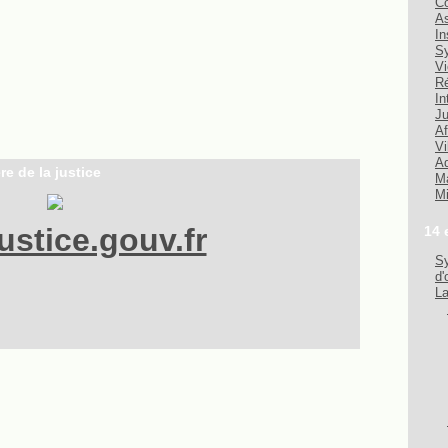
Co
As
In
Sy
Vi
Ré
In
Ju
Af
Vi
Ad
re de la justice
Ma
Mi
stice.gouv.fr
14 
Sy
d'
La