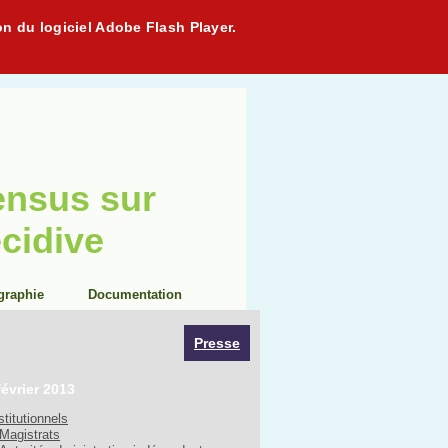
on du logiciel Adobe Flash Player.
ensus sur
écidive
graphie
Documentation
Presse
février 2013
stitutionnels
Magistrats