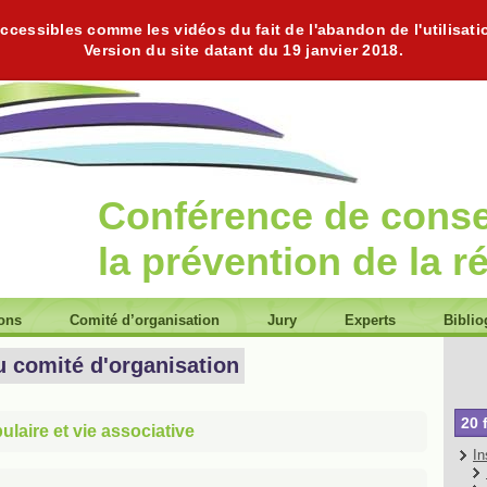
cessibles comme les vidéos du fait de l'abandon de l'utilisati
Version du site datant du 19 janvier 2018.
Conférence de cons
la prévention de la r
ions
Comité d’organisation
Jury
Experts
Biblio
u comité d'organisation
20 
laire et vie associative
In