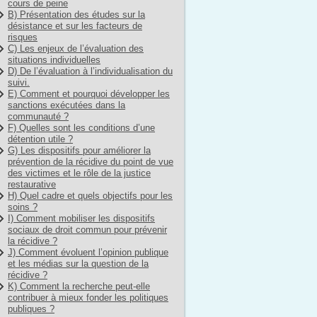
cours de peine
B) Présentation des études sur la
désistance et sur les facteurs de
risques
C) Les enjeux de l’évaluation des
situations individuelles
D) De l’évaluation à l’individualisation du
suivi.
E) Comment et pourquoi développer les
sanctions exécutées dans la
communauté ?
F) Quelles sont les conditions d’une
détention utile ?
G) Les dispositifs pour améliorer la
prévention de la récidive du point de vue
des victimes et le rôle de la justice
restaurative
H) Quel cadre et quels objectifs pour les
soins ?
I) Comment mobiliser les dispositifs
sociaux de droit commun pour prévenir
la récidive ?
J) Comment évoluent l’opinion publique
et les médias sur la question de la
récidive ?
K) Comment la recherche peut-elle
contribuer à mieux fonder les politiques
publiques ?