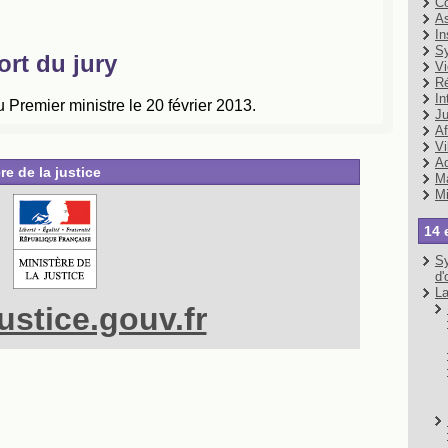
Co
As
In
Sy
Vi
Ré
In
Ju
Af
Vi
Ad
re de la justice
Ma
Mi
14 
Sy
d'
La
stice.gouv.fr