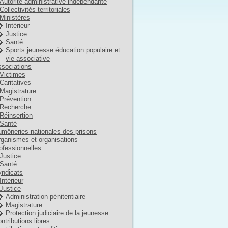
Autorité administrative indépendante
Collectivités territoriales
Ministères
Intérieur
Justice
Santé
Sports jeunesse éducation populaire et
vie associative
sociations
Victimes
Caritatives
Magistrature
Prévention
Recherche
Réinsertion
Santé
môneries nationales des prisons
ganismes et organisations
ofessionnelles
Justice
Santé
ndicats
Intérieur
Justice
Administration pénitentiaire
Magistrature
Protection judiciaire de la jeunesse
ntributions libres