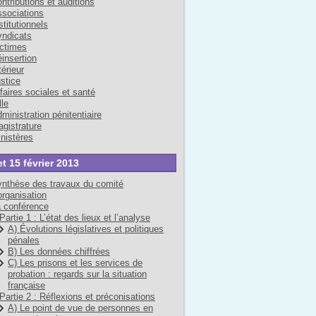
ntributions et auditions
sociations
stitutionnels
ndicats
ctimes
insertion
térieur
stice
faires sociales et santé
lle
ministration pénitentiaire
gistrature
nistères
et 15 février 2013
nthèse des travaux du comité
organisation
 conférence
Partie 1 : L’état des lieux et l’analyse
A) Évolutions législatives et politiques
pénales
B) Les données chiffrées
C) Les prisons et les services de
probation : regards sur la situation
française
Partie 2 : Réflexions et préconisations
A) Le point de vue de personnes en