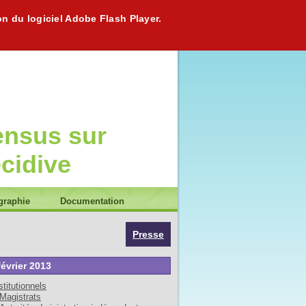
on du logiciel Adobe Flash Player.
ensus sur
écidive
graphie
Documentation
Presse
février 2013
stitutionnels
Magistrats