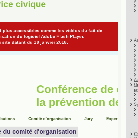
ice civique
As
Au
Or
pr
Sy
Co