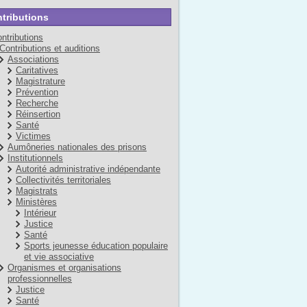
tributions
ntributions
Contributions et auditions
Associations
Caritatives
Magistrature
Prévention
Recherche
Réinsertion
Santé
Victimes
Aumôneries nationales des prisons
Institutionnels
Autorité administrative indépendante
Collectivités territoriales
Magistrats
Ministères
Intérieur
Justice
Santé
Sports jeunesse éducation populaire
et vie associative
Organismes et organisations
professionnelles
Justice
Santé