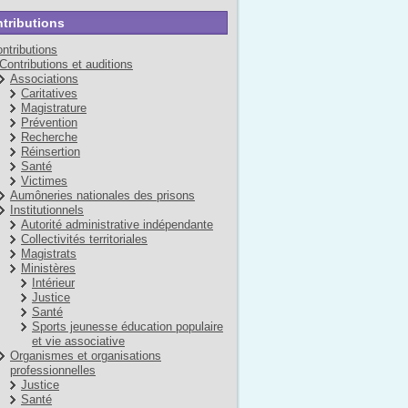
tributions
ntributions
Contributions et auditions
Associations
Caritatives
Magistrature
Prévention
Recherche
Réinsertion
Santé
Victimes
Aumôneries nationales des prisons
Institutionnels
Autorité administrative indépendante
Collectivités territoriales
Magistrats
Ministères
Intérieur
Justice
Santé
Sports jeunesse éducation populaire
et vie associative
Organismes et organisations
professionnelles
Justice
Santé