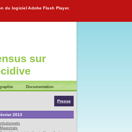
on du logiciel Adobe Flash Player.
ensus sur
écidive
graphie
Documentation
Presse
février 2013
stitutionnels
Magistrats