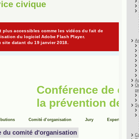
ice civique
As
Au
Or
pr
Sy
Co