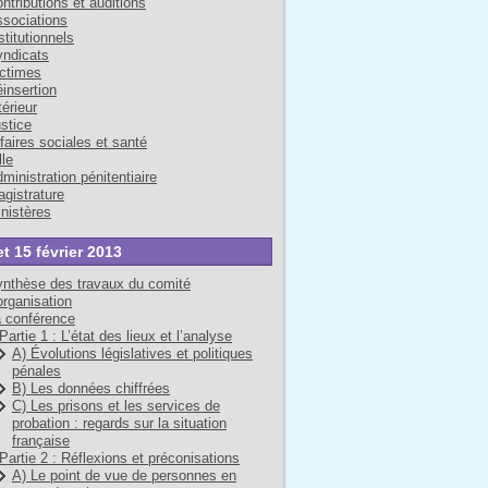
ntributions et auditions
sociations
stitutionnels
ndicats
ctimes
insertion
térieur
stice
faires sociales et santé
lle
ministration pénitentiaire
gistrature
nistères
et 15 février 2013
nthèse des travaux du comité
organisation
 conférence
Partie 1 : L’état des lieux et l’analyse
A) Évolutions législatives et politiques
pénales
B) Les données chiffrées
C) Les prisons et les services de
probation : regards sur la situation
française
Partie 2 : Réflexions et préconisations
A) Le point de vue de personnes en