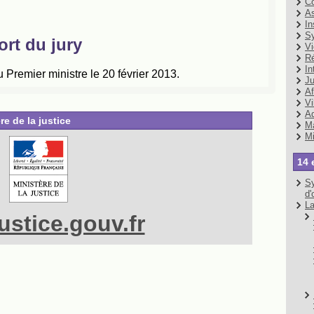
Co
As
In
Sy
Vi
Ré
In
Ju
Af
Vi
Ad
re de la justice
Ma
Mi
14 
Sy
d'
La
stice.gouv.fr