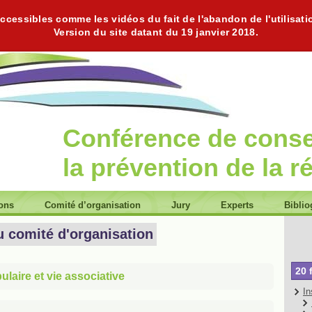
cessibles comme les vidéos du fait de l'abandon de l'utilisati
Version du site datant du 19 janvier 2018.
Conférence de cons
la prévention de la r
ions
Comité d’organisation
Jury
Experts
Biblio
u comité d'organisation
20 
laire et vie associative
In