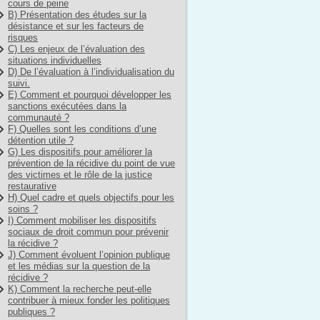
cours de peine
B) Présentation des études sur la
désistance et sur les facteurs de
risques
C) Les enjeux de l’évaluation des
situations individuelles
D) De l’évaluation à l’individualisation du
suivi.
E) Comment et pourquoi développer les
sanctions exécutées dans la
communauté ?
F) Quelles sont les conditions d’une
détention utile ?
G) Les dispositifs pour améliorer la
prévention de la récidive du point de vue
des victimes et le rôle de la justice
restaurative
H) Quel cadre et quels objectifs pour les
soins ?
I) Comment mobiliser les dispositifs
sociaux de droit commun pour prévenir
la récidive ?
J) Comment évoluent l’opinion publique
et les médias sur la question de la
récidive ?
K) Comment la recherche peut-elle
contribuer à mieux fonder les politiques
publiques ?