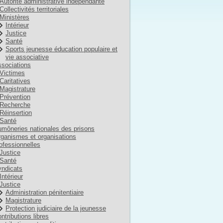
Autorité administrative indépendante
Collectivités territoriales
Ministères
Intérieur
Justice
Santé
Sports jeunesse éducation populaire et
vie associative
sociations
Victimes
Caritatives
Magistrature
Prévention
Recherche
Réinsertion
Santé
môneries nationales des prisons
ganismes et organisations
ofessionnelles
Justice
Santé
ndicats
Intérieur
Justice
Administration pénitentiaire
Magistrature
Protection judiciaire de la jeunesse
ntributions libres