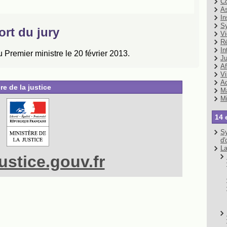
Co
As
In
Sy
Vi
Ré
In
Ju
Af
Vi
Ad
re de la justice
Ma
Mi
14 
Sy
d'
La
stice.gouv.fr