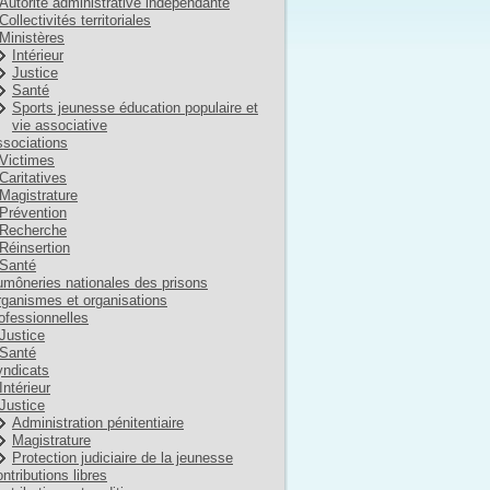
Autorité administrative indépendante
Collectivités territoriales
Ministères
Intérieur
Justice
Santé
Sports jeunesse éducation populaire et
vie associative
sociations
Victimes
Caritatives
Magistrature
Prévention
Recherche
Réinsertion
Santé
môneries nationales des prisons
ganismes et organisations
ofessionnelles
Justice
Santé
ndicats
Intérieur
Justice
Administration pénitentiaire
Magistrature
Protection judiciaire de la jeunesse
ntributions libres