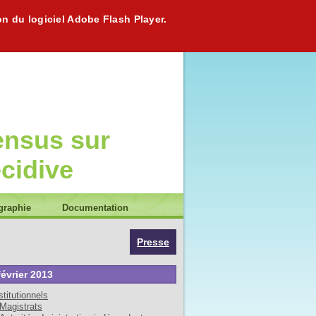
on du logiciel Adobe Flash Player.
ensus sur
écidive
graphie
Documentation
Presse
février 2013
stitutionnels
Magistrats