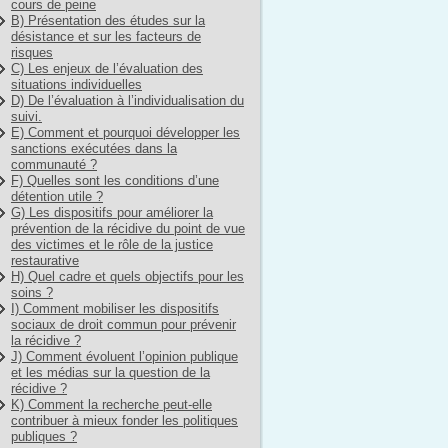
cours de peine
B) Présentation des études sur la
désistance et sur les facteurs de
risques
C) Les enjeux de l’évaluation des
situations individuelles
D) De l’évaluation à l’individualisation du
suivi.
E) Comment et pourquoi développer les
sanctions exécutées dans la
communauté ?
F) Quelles sont les conditions d’une
détention utile ?
G) Les dispositifs pour améliorer la
prévention de la récidive du point de vue
des victimes et le rôle de la justice
restaurative
H) Quel cadre et quels objectifs pour les
soins ?
I) Comment mobiliser les dispositifs
sociaux de droit commun pour prévenir
la récidive ?
J) Comment évoluent l’opinion publique
et les médias sur la question de la
récidive ?
K) Comment la recherche peut-elle
contribuer à mieux fonder les politiques
publiques ?