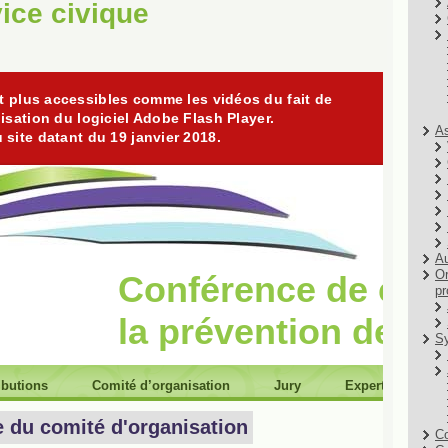
ice civique
As
Au
Or
pr
Sy
Co