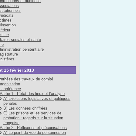
ntributions et auditions
sociations
stitutionnels
ndicats
ctimes
insertion
térieur
stice
faires sociales et santé
lle
ministration pénitentiaire
gistrature
nistères
et 15 février 2013
nthèse des travaux du comité
organisation
 conférence
Partie 1 : L’état des lieux et l’analyse
A) Évolutions législatives et politiques
pénales
B) Les données chiffrées
C) Les prisons et les services de
probation : regards sur la situation
française
Partie 2 : Réflexions et préconisations
A) Le point de vue de personnes en