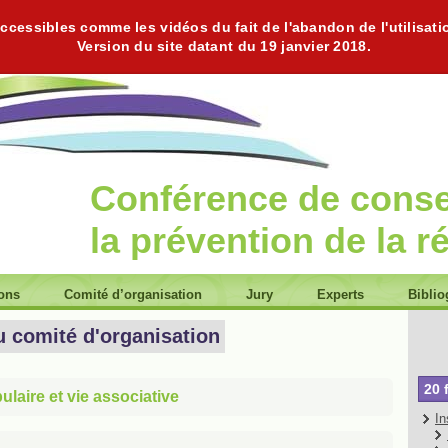
cessibles comme les vidéos du fait de l'abandon de l'utilisati
Version du site datant du 19 janvier 2018.
Conférence de cons
la prévention de la r
ions
Comité d’organisation
Jury
Experts
Biblio
u comité d'organisation
20 
laire et vie associative
In