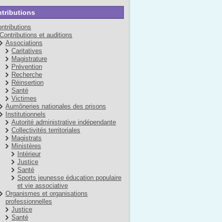
tributions
ntributions
Contributions et auditions
Associations
Caritatives
Magistrature
Prévention
Recherche
Réinsertion
Santé
Victimes
Aumôneries nationales des prisons
Institutionnels
Autorité administrative indépendante
Collectivités territoriales
Magistrats
Ministères
Intérieur
Justice
Santé
Sports jeunesse éducation populaire
et vie associative
Organismes et organisations
professionnelles
Justice
Santé