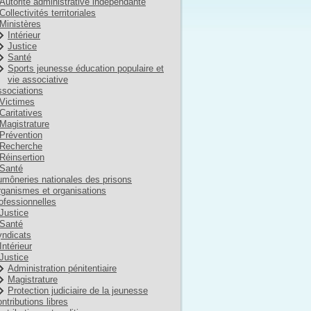
Autorité administrative indépendante
Collectivités territoriales
Ministères
Intérieur
Justice
Santé
Sports jeunesse éducation populaire et
vie associative
sociations
Victimes
Caritatives
Magistrature
Prévention
Recherche
Réinsertion
Santé
môneries nationales des prisons
ganismes et organisations
ofessionnelles
Justice
Santé
ndicats
Intérieur
Justice
Administration pénitentiaire
Magistrature
Protection judiciaire de la jeunesse
ntributions libres