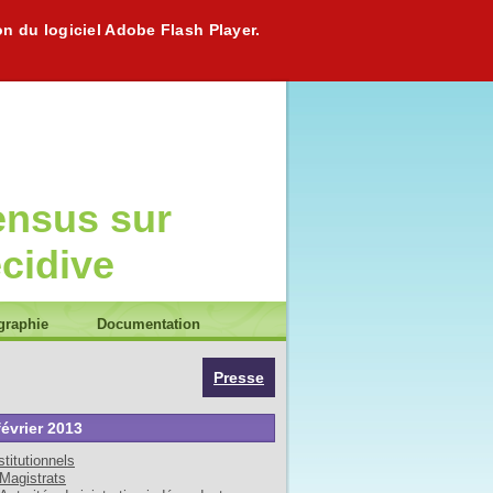
on du logiciel Adobe Flash Player.
ensus sur
écidive
graphie
Documentation
Presse
février 2013
stitutionnels
Magistrats