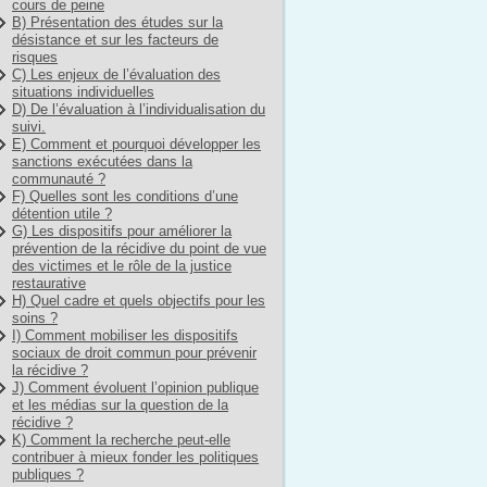
cours de peine
B) Présentation des études sur la
désistance et sur les facteurs de
risques
C) Les enjeux de l’évaluation des
situations individuelles
D) De l’évaluation à l’individualisation du
suivi.
E) Comment et pourquoi développer les
sanctions exécutées dans la
communauté ?
F) Quelles sont les conditions d’une
détention utile ?
G) Les dispositifs pour améliorer la
prévention de la récidive du point de vue
des victimes et le rôle de la justice
restaurative
H) Quel cadre et quels objectifs pour les
soins ?
I) Comment mobiliser les dispositifs
sociaux de droit commun pour prévenir
la récidive ?
J) Comment évoluent l’opinion publique
et les médias sur la question de la
récidive ?
K) Comment la recherche peut-elle
contribuer à mieux fonder les politiques
publiques ?