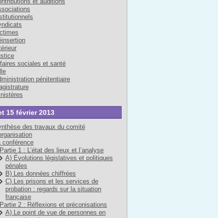
ntributions et auditions
sociations
stitutionnels
ndicats
ctimes
insertion
térieur
stice
faires sociales et santé
lle
ministration pénitentiaire
gistrature
nistères
et 15 février 2013
nthèse des travaux du comité
organisation
 conférence
Partie 1 : L’état des lieux et l’analyse
A) Évolutions législatives et politiques
pénales
B) Les données chiffrées
C) Les prisons et les services de
probation : regards sur la situation
française
Partie 2 : Réflexions et préconisations
A) Le point de vue de personnes en