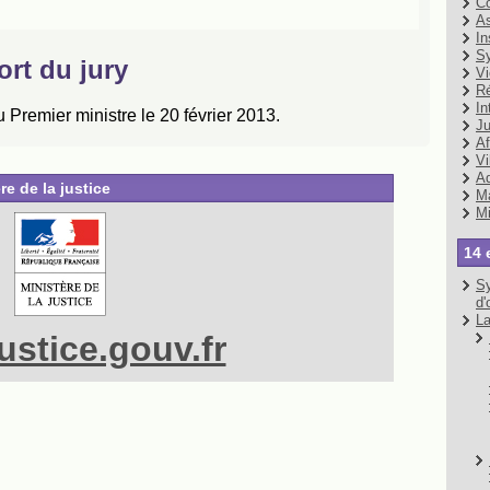
Co
As
In
Sy
Vi
Ré
In
Ju
Af
Vi
Ad
re de la justice
Ma
Mi
14 
Sy
d'
La
stice.gouv.fr