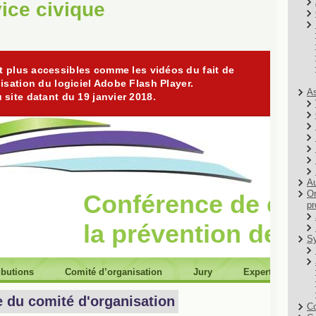
ice civique
As
Au
Or
pr
Sy
Co