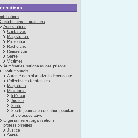
tributions
ntributions
Contributions et auditions
Associations
Caritatives
Magistrature
Prévention
Recherche
Réinsertion
Santé
Victimes
Aumôneries nationales des prisons
Institutionnels
Autorité administrative indépendante
Collectivités territoriales
Magistrats
Ministères
Intérieur
Justice
Santé
Sports jeunesse éducation populaire
et vie associative
Organismes et organisations
professionnelles
Justice
Santé