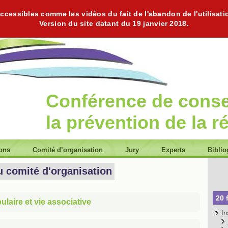
cessibles comme les vidéos du fait de l'abandon de l'utilisati
Version du site datant du 19 janvier 2018.
Conférence de cons
la prévention de la r
ions
Comité d’organisation
Jury
Experts
Biblio
u comité d'organisation
20 
laire et vie associative
In