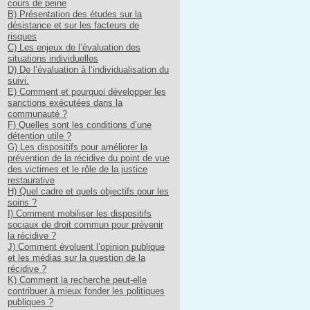
cours de peine
B) Présentation des études sur la
désistance et sur les facteurs de
risques
C) Les enjeux de l’évaluation des
situations individuelles
D) De l’évaluation à l’individualisation du
suivi.
E) Comment et pourquoi développer les
sanctions exécutées dans la
communauté ?
F) Quelles sont les conditions d’une
détention utile ?
G) Les dispositifs pour améliorer la
prévention de la récidive du point de vue
des victimes et le rôle de la justice
restaurative
H) Quel cadre et quels objectifs pour les
soins ?
I) Comment mobiliser les dispositifs
sociaux de droit commun pour prévenir
la récidive ?
J) Comment évoluent l’opinion publique
et les médias sur la question de la
récidive ?
K) Comment la recherche peut-elle
contribuer à mieux fonder les politiques
publiques ?