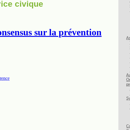
ice civique
As
Au
Or
pr
Sy
Co