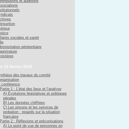
ntributions et auditions
sociations
stitutionnels
ndicats
ctimes
insertion
térieur
stice
faires sociales et santé
lle
ministration pénitentiaire
gistrature
nistères
et 15 février 2013
nthèse des travaux du comité
organisation
 conférence
Partie 1 : L’état des lieux et l’analyse
A) Évolutions législatives et politiques
pénales
B) Les données chiffrées
C) Les prisons et les services de
probation : regards sur la situation
française
Partie 2 : Réflexions et préconisations
A) Le point de vue de personnes en