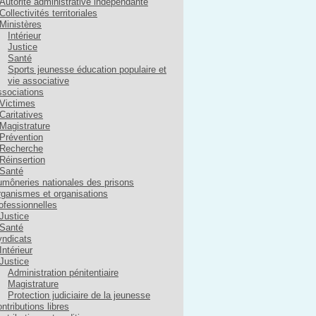
Autorité administrative indépendante
Collectivités territoriales
Ministères
Intérieur
Justice
Santé
Sports jeunesse éducation populaire et
vie associative
sociations
Victimes
Caritatives
Magistrature
Prévention
Recherche
Réinsertion
Santé
môneries nationales des prisons
ganismes et organisations
ofessionnelles
Justice
Santé
ndicats
Intérieur
Justice
Administration pénitentiaire
Magistrature
Protection judiciaire de la jeunesse
ntributions libres