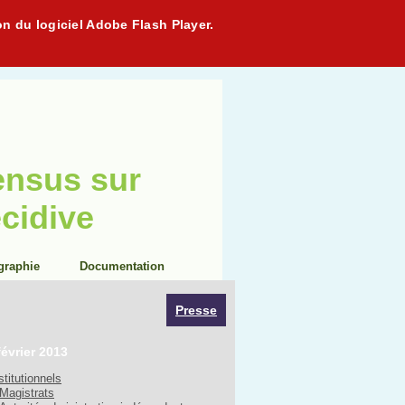
on du logiciel Adobe Flash Player.
ensus sur
écidive
graphie
Documentation
Presse
février 2013
stitutionnels
Magistrats