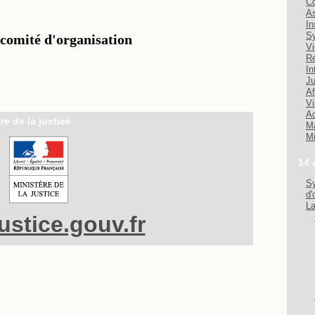
Co
As
In
Sy
Vi
Ré
In
Ju
Af
Vi
Ad
re de la justice
Ma
Mi
14 
Sy
d'
La
stice.gouv.fr