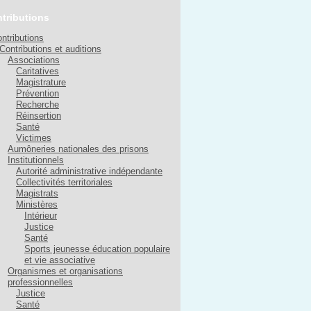
tributions
ntributions
Contributions et auditions
Associations
Caritatives
Magistrature
Prévention
Recherche
Réinsertion
Santé
Victimes
Aumôneries nationales des prisons
Institutionnels
Autorité administrative indépendante
Collectivités territoriales
Magistrats
Ministères
Intérieur
Justice
Santé
Sports jeunesse éducation populaire
et vie associative
Organismes et organisations
professionnelles
Justice
Santé