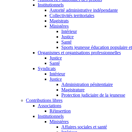
Institutionnels
Autorité administrative indépendante
Collectivités territoriales
Magistrats
Ministères
Intérieur
Justice
Santé
Sports jeunesse éducation populaire et
Organismes et organisations professionnelles
Justice
Santé
Syndicats
Intérieur
Justice
Administration pénitentiaire
Magistrature
Protection judiciaire de la jeunesse
Contributions libres
Associations
Réinsertion
Institutionnels
Ministères
Affaires sociales et santé