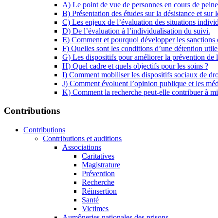
A) Le point de vue de personnes en cours de peine
B) Présentation des études sur la désistance et sur l
C) Les enjeux de l’évaluation des situations indivi
D) De l’évaluation à l’individualisation du suivi.
E) Comment et pourquoi développer les sanctions
F) Quelles sont les conditions d’une détention utile
G) Les dispositifs pour améliorer la prévention de la
H) Quel cadre et quels objectifs pour les soins ?
I) Comment mobiliser les dispositifs sociaux de dr
J) Comment évoluent l’opinion publique et les média
K) Comment la recherche peut-elle contribuer à mie
Contributions
Contributions
Contributions et auditions
Associations
Caritatives
Magistrature
Prévention
Recherche
Réinsertion
Santé
Victimes
Aumôneries nationales des prisons