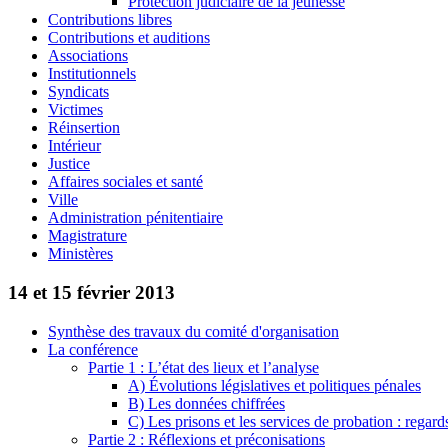
Protection judiciaire de la jeunesse
Contributions libres
Contributions et auditions
Associations
Institutionnels
Syndicats
Victimes
Réinsertion
Intérieur
Justice
Affaires sociales et santé
Ville
Administration pénitentiaire
Magistrature
Ministères
14 et 15 février 2013
Synthèse des travaux du comité d'organisation
La conférence
Partie 1 : L’état des lieux et l’analyse
A) Évolutions législatives et politiques pénales
B) Les données chiffrées
C) Les prisons et les services de probation : regards
Partie 2 : Réflexions et préconisations