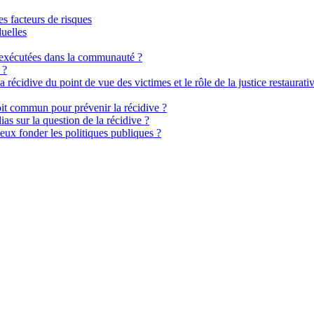
es facteurs de risques
duelles
 exécutées dans la communauté ?
 ?
 récidive du point de vue des victimes et le rôle de la justice restaurati
oit commun pour prévenir la récidive ?
s sur la question de la récidive ?
ux fonder les politiques publiques ?