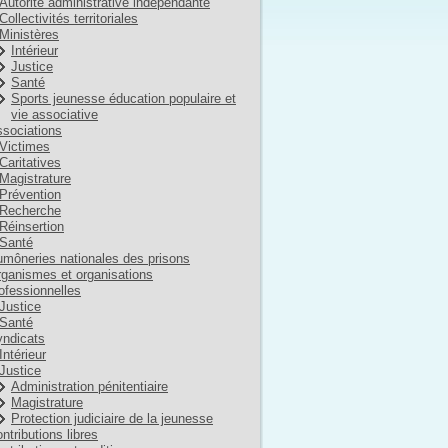
Autorité administrative indépendante
Collectivités territoriales
Ministères
Intérieur
Justice
Santé
Sports jeunesse éducation populaire et
vie associative
sociations
Victimes
Caritatives
Magistrature
Prévention
Recherche
Réinsertion
Santé
môneries nationales des prisons
ganismes et organisations
ofessionnelles
Justice
Santé
ndicats
Intérieur
Justice
Administration pénitentiaire
Magistrature
Protection judiciaire de la jeunesse
ntributions libres