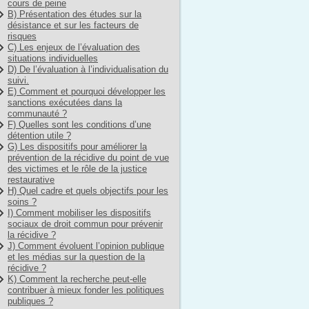
cours de peine
B) Présentation des études sur la
désistance et sur les facteurs de
risques
C) Les enjeux de l’évaluation des
situations individuelles
D) De l’évaluation à l’individualisation du
suivi.
E) Comment et pourquoi développer les
sanctions exécutées dans la
communauté ?
F) Quelles sont les conditions d’une
détention utile ?
G) Les dispositifs pour améliorer la
prévention de la récidive du point de vue
des victimes et le rôle de la justice
restaurative
H) Quel cadre et quels objectifs pour les
soins ?
I) Comment mobiliser les dispositifs
sociaux de droit commun pour prévenir
la récidive ?
J) Comment évoluent l’opinion publique
et les médias sur la question de la
récidive ?
K) Comment la recherche peut-elle
contribuer à mieux fonder les politiques
publiques ?