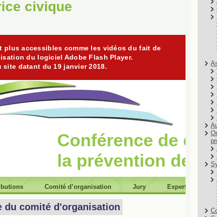
ice civique
As
Au
Or
pr
Sy
Co