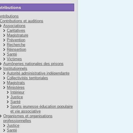
tributions
ntributions
Contributions et auditions
Associations
Caritatives
Magistrature
Prévention
Recherche
Réinsertion
Santé
Victimes
Aumôneries nationales des prisons
Institutionnels
Autorité administrative indépendante
Collectivités territoriales
Magistrats
Ministères
Intérieur
Justice
Santé
Sports jeunesse éducation populaire
et vie associative
Organismes et organisations
professionnelles
Justice
Santé