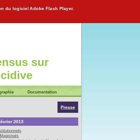
on du logiciel Adobe Flash Player.
ensus sur
écidive
graphie
Documentation
Presse
février 2013
stitutionnels
Magistrats