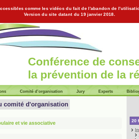
cessibles comme les vidéos du fait de l'abandon de l'utilisati
Version du site datant du 19 janvier 2018.
Conférence de cons
la prévention de la r
ions
Comité d’organisation
Jury
Experts
Biblio
u comité d'organisation
20 
laire et vie associative
In