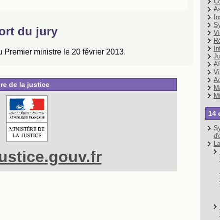
Co
As
In
Sy
Vi
Ré
In
Ju
Af
Vi
Ad
re de la justice
Ma
Mi
14 
Sy
d'
La
stice.gouv.fr