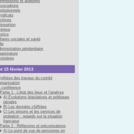
ntributions et auditions
sociations
stitutionnels
ndicats
ctimes
insertion
térieur
stice
faires sociales et santé
lle
ministration pénitentiaire
gistrature
nistères
et 15 février 2013
nthèse des travaux du comité
organisation
 conférence
Partie 1 : L’état des lieux et l’analyse
A) Évolutions législatives et politiques
pénales
B) Les données chiffrées
C) Les prisons et les services de
probation : regards sur la situation
française
Partie 2 : Réflexions et préconisations
A) Le point de vue de personnes en