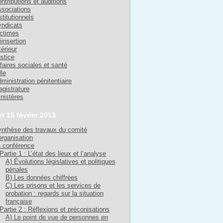
ntributions et auditions
sociations
stitutionnels
ndicats
ctimes
insertion
térieur
stice
faires sociales et santé
lle
ministration pénitentiaire
gistrature
nistères
et 15 février 2013
nthèse des travaux du comité
organisation
 conférence
Partie 1 : L’état des lieux et l’analyse
A) Évolutions législatives et politiques
pénales
B) Les données chiffrées
C) Les prisons et les services de
probation : regards sur la situation
française
Partie 2 : Réflexions et préconisations
A) Le point de vue de personnes en