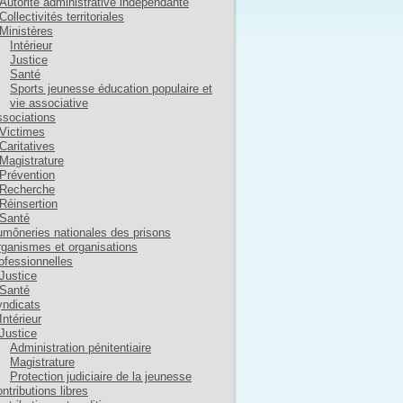
Autorité administrative indépendante
Collectivités territoriales
Ministères
Intérieur
Justice
Santé
Sports jeunesse éducation populaire et
vie associative
sociations
Victimes
Caritatives
Magistrature
Prévention
Recherche
Réinsertion
Santé
môneries nationales des prisons
ganismes et organisations
ofessionnelles
Justice
Santé
ndicats
Intérieur
Justice
Administration pénitentiaire
Magistrature
Protection judiciaire de la jeunesse
ntributions libres