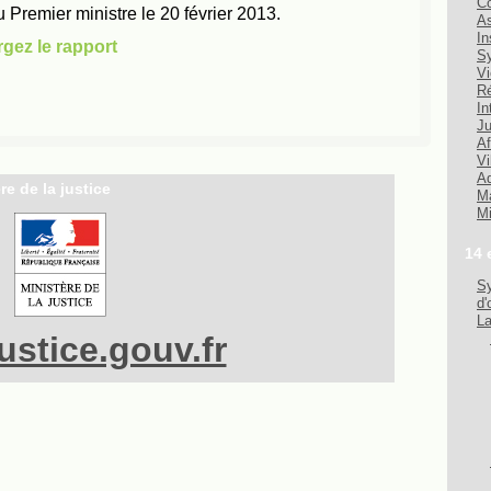
Co
As
In
Sy
Vi
Ré
In
Ju
Af
Vi
Ad
re de la justice
Ma
Mi
14 
Sy
d'
La
stice.gouv.fr