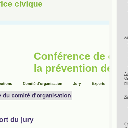
ice civique
As
Au
Or
pr
Sy
Co