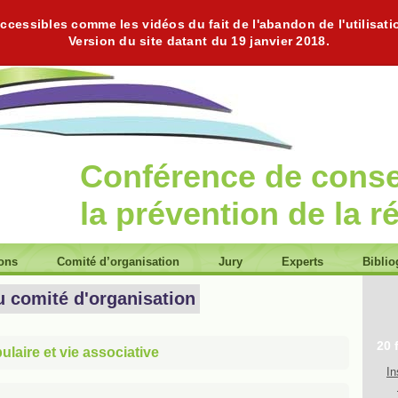
cessibles comme les vidéos du fait de l'abandon de l'utilisati
Version du site datant du 19 janvier 2018.
Conférence de cons
la prévention de la r
ions
Comité d’organisation
Jury
Experts
Biblio
u comité d'organisation
20 
laire et vie associative
In