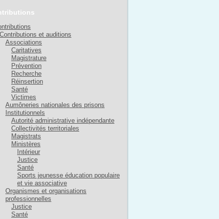
tributions
ntributions
Contributions et auditions
Associations
Caritatives
Magistrature
Prévention
Recherche
Réinsertion
Santé
Victimes
Aumôneries nationales des prisons
Institutionnels
Autorité administrative indépendante
Collectivités territoriales
Magistrats
Ministères
Intérieur
Justice
Santé
Sports jeunesse éducation populaire
et vie associative
Organismes et organisations
professionnelles
Justice
Santé