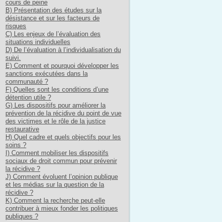
cours de peine
B) Présentation des études sur la
désistance et sur les facteurs de
risques
C) Les enjeux de l’évaluation des
situations individuelles
D) De l’évaluation à l’individualisation du
suivi.
E) Comment et pourquoi développer les
sanctions exécutées dans la
communauté ?
F) Quelles sont les conditions d’une
détention utile ?
G) Les dispositifs pour améliorer la
prévention de la récidive du point de vue
des victimes et le rôle de la justice
restaurative
H) Quel cadre et quels objectifs pour les
soins ?
I) Comment mobiliser les dispositifs
sociaux de droit commun pour prévenir
la récidive ?
J) Comment évoluent l’opinion publique
et les médias sur la question de la
récidive ?
K) Comment la recherche peut-elle
contribuer à mieux fonder les politiques
publiques ?