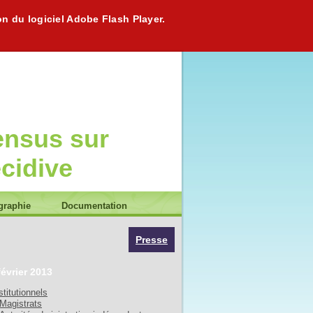
on du logiciel Adobe Flash Player.
ensus sur
écidive
graphie
Documentation
Presse
février 2013
stitutionnels
Magistrats