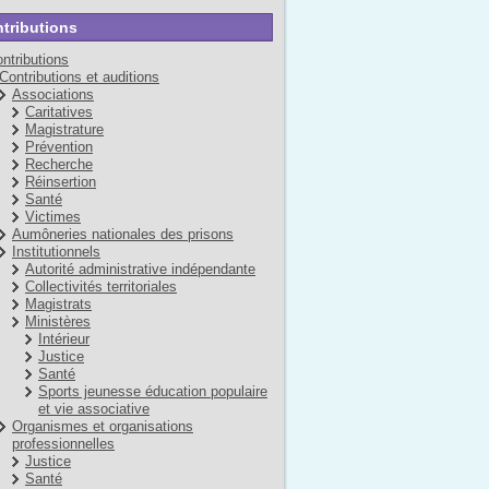
tributions
ntributions
Contributions et auditions
Associations
Caritatives
Magistrature
Prévention
Recherche
Réinsertion
Santé
Victimes
Aumôneries nationales des prisons
Institutionnels
Autorité administrative indépendante
Collectivités territoriales
Magistrats
Ministères
Intérieur
Justice
Santé
Sports jeunesse éducation populaire
et vie associative
Organismes et organisations
professionnelles
Justice
Santé