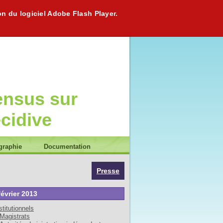
on du logiciel Adobe Flash Player.
ensus sur
écidive
graphie
Documentation
Presse
février 2013
stitutionnels
Magistrats