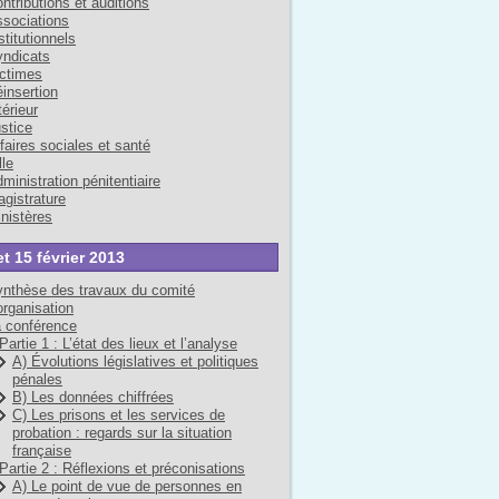
ntributions et auditions
sociations
stitutionnels
ndicats
ctimes
insertion
térieur
stice
faires sociales et santé
lle
ministration pénitentiaire
gistrature
nistères
et 15 février 2013
nthèse des travaux du comité
organisation
 conférence
Partie 1 : L’état des lieux et l’analyse
A) Évolutions législatives et politiques
pénales
B) Les données chiffrées
C) Les prisons et les services de
probation : regards sur la situation
française
Partie 2 : Réflexions et préconisations
A) Le point de vue de personnes en