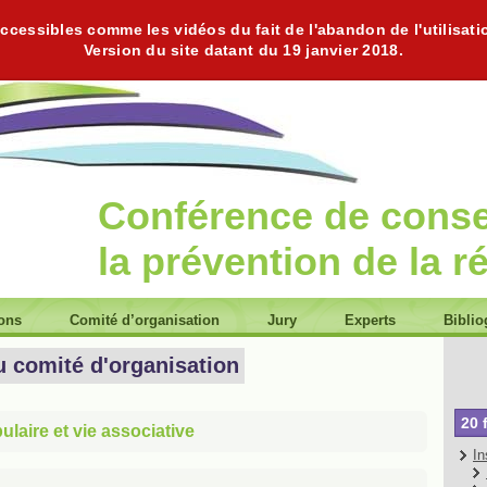
cessibles comme les vidéos du fait de l'abandon de l'utilisati
Version du site datant du 19 janvier 2018.
Conférence de cons
la prévention de la r
ions
Comité d’organisation
Jury
Experts
Biblio
u comité d'organisation
20 
laire et vie associative
In