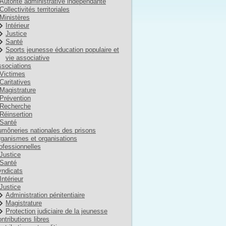
Autorité administrative indépendante
Collectivités territoriales
Ministères
Intérieur
Justice
Santé
Sports jeunesse éducation populaire et
vie associative
sociations
Victimes
Caritatives
Magistrature
Prévention
Recherche
Réinsertion
Santé
môneries nationales des prisons
ganismes et organisations
ofessionnelles
Justice
Santé
ndicats
Intérieur
Justice
Administration pénitentiaire
Magistrature
Protection judiciaire de la jeunesse
ntributions libres