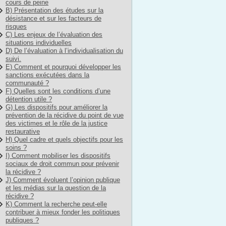
cours de peine
B) Présentation des études sur la
désistance et sur les facteurs de
risques
C) Les enjeux de l’évaluation des
situations individuelles
D) De l’évaluation à l’individualisation du
suivi.
E) Comment et pourquoi développer les
sanctions exécutées dans la
communauté ?
F) Quelles sont les conditions d’une
détention utile ?
G) Les dispositifs pour améliorer la
prévention de la récidive du point de vue
des victimes et le rôle de la justice
restaurative
H) Quel cadre et quels objectifs pour les
soins ?
I) Comment mobiliser les dispositifs
sociaux de droit commun pour prévenir
la récidive ?
J) Comment évoluent l’opinion publique
et les médias sur la question de la
récidive ?
K) Comment la recherche peut-elle
contribuer à mieux fonder les politiques
publiques ?