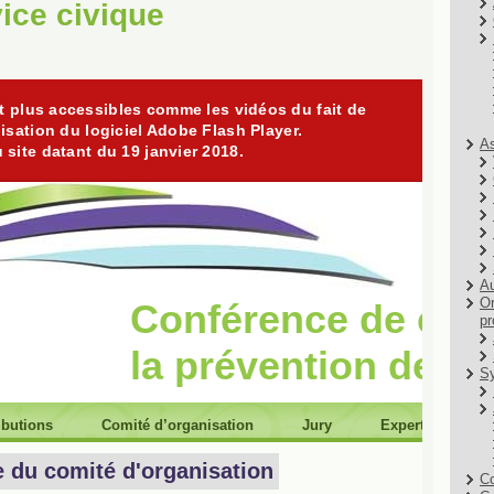
ice civique
As
Au
Or
pr
Sy
Co