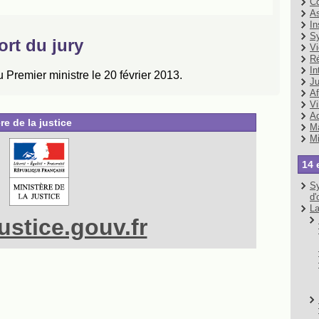
Co
As
In
Sy
Vi
Ré
In
Ju
Af
Vi
Ad
re de la justice
Ma
Mi
14 
Sy
d'
La
stice.gouv.fr