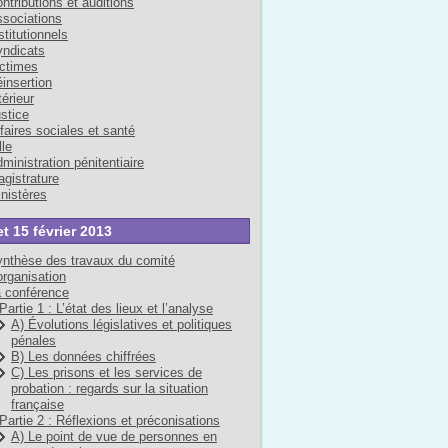
ntributions et auditions
sociations
stitutionnels
ndicats
ctimes
insertion
térieur
stice
faires sociales et santé
lle
ministration pénitentiaire
gistrature
nistères
et 15 février 2013
nthèse des travaux du comité
organisation
 conférence
Partie 1 : L’état des lieux et l’analyse
A) Évolutions législatives et politiques
pénales
B) Les données chiffrées
C) Les prisons et les services de
probation : regards sur la situation
française
Partie 2 : Réflexions et préconisations
A) Le point de vue de personnes en