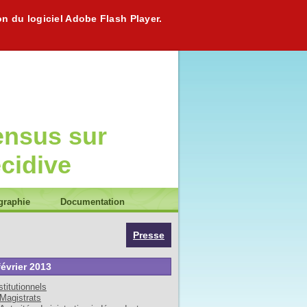
on du logiciel Adobe Flash Player.
ensus sur
écidive
graphie
Documentation
Presse
février 2013
stitutionnels
Magistrats