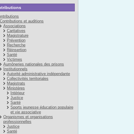
tributions
ntributions
Contributions et auditions
Associations
Caritatives
Magistrature
Prévention
Recherche
Réinsertion
Santé
Victimes
Aumôneries nationales des prisons
Institutionnels
Autorité administrative indépendante
Collectivités territoriales
Magistrats
Ministères
Intérieur
Justice
Santé
Sports jeunesse éducation populaire
et vie associative
Organismes et organisations
professionnelles
Justice
Santé