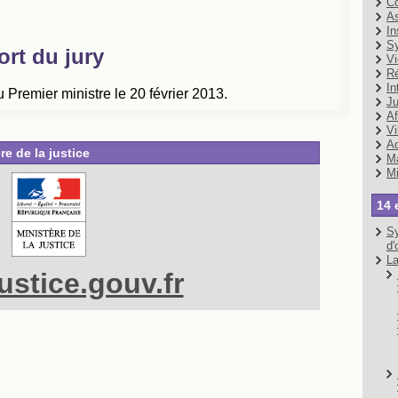
Co
As
In
Sy
Vi
Ré
In
Ju
Af
Vi
Ad
re de la justice
Ma
Mi
14 
Sy
d'
La
stice.gouv.fr