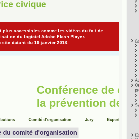
ice civique
As
Au
Or
pr
Sy
Co