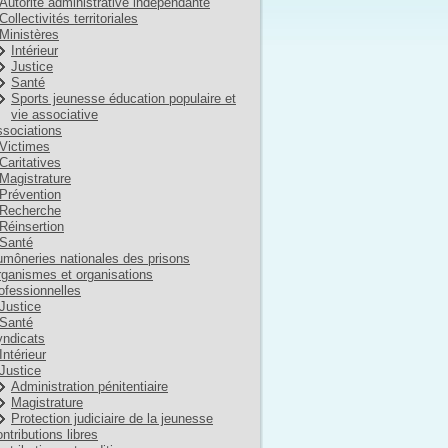
Autorité administrative indépendante
Collectivités territoriales
Ministères
Intérieur
Justice
Santé
Sports jeunesse éducation populaire et
vie associative
sociations
Victimes
Caritatives
Magistrature
Prévention
Recherche
Réinsertion
Santé
môneries nationales des prisons
ganismes et organisations
ofessionnelles
Justice
Santé
ndicats
Intérieur
Justice
Administration pénitentiaire
Magistrature
Protection judiciaire de la jeunesse
ntributions libres