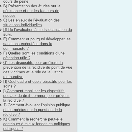
cours de peine
B) Présentation des études sur la
désistance et sur les facteurs de
risques
C) Les enjeux de l’évaluation des
situations individuelles
D) De l’évaluation à l’individualisation du
suivi.
E) Comment et pourquoi développer les
sanctions exécutées dans la
communauté ?
F) Quelles sont les conditions d’une
détention utile ?
G) Les dispositifs pour améliorer la
prévention de la récidive du point de vue
des victimes et le rôle de la justice
restaurative
H) Quel cadre et quels objectifs pour les
soins ?
I) Comment mobiliser les dispositifs
sociaux de droit commun pour prévenir
la récidive ?
J) Comment évoluent l’opinion publique
et les médias sur la question de la
récidive ?
K) Comment la recherche peut-elle
contribuer à mieux fonder les politiques
publiques ?