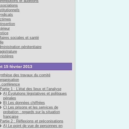
ntributions et auditions
sociations
stitutionnels
ndicats
ctimes
insertion
térieur
stice
faires sociales et santé
lle
ministration pénitentiaire
gistrature
nistères
et 15 février 2013
nthèse des travaux du comité
organisation
 conférence
Partie 1 : L’état des lieux et l’analyse
A) Évolutions législatives et politiques
pénales
B) Les données chiffrées
C) Les prisons et les services de
probation : regards sur la situation
française
Partie 2 : Réflexions et préconisations
A) Le point de vue de personnes en