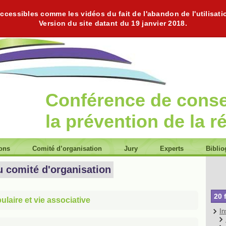
cessibles comme les vidéos du fait de l'abandon de l'utilisati
Version du site datant du 19 janvier 2018.
Conférence de cons
la prévention de la r
ions
Comité d’organisation
Jury
Experts
Biblio
u comité d'organisation
20 
laire et vie associative
In