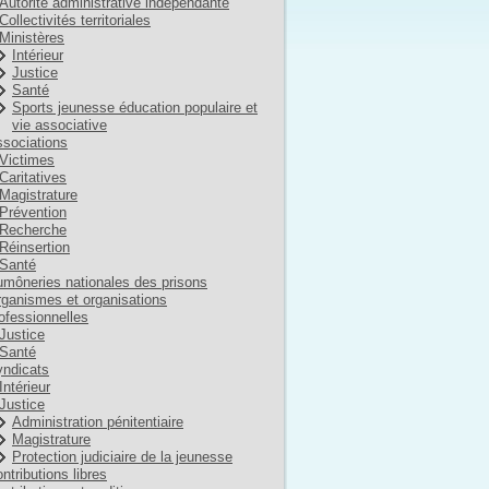
Autorité administrative indépendante
Collectivités territoriales
Ministères
Intérieur
Justice
Santé
Sports jeunesse éducation populaire et
vie associative
sociations
Victimes
Caritatives
Magistrature
Prévention
Recherche
Réinsertion
Santé
môneries nationales des prisons
ganismes et organisations
ofessionnelles
Justice
Santé
ndicats
Intérieur
Justice
Administration pénitentiaire
Magistrature
Protection judiciaire de la jeunesse
ntributions libres