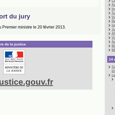
Co
As
In
Sy
Vi
Ré
In
Ju
Af
Vi
Ad
re de la justice
Ma
Mi
14 
Sy
d'
La
stice.gouv.fr