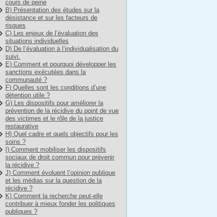
cours de peine
B) Présentation des études sur la
désistance et sur les facteurs de
risques
C) Les enjeux de l’évaluation des
situations individuelles
D) De l’évaluation à l’individualisation du
suivi.
E) Comment et pourquoi développer les
sanctions exécutées dans la
communauté ?
F) Quelles sont les conditions d’une
détention utile ?
G) Les dispositifs pour améliorer la
prévention de la récidive du point de vue
des victimes et le rôle de la justice
restaurative
H) Quel cadre et quels objectifs pour les
soins ?
I) Comment mobiliser les dispositifs
sociaux de droit commun pour prévenir
la récidive ?
J) Comment évoluent l’opinion publique
et les médias sur la question de la
récidive ?
K) Comment la recherche peut-elle
contribuer à mieux fonder les politiques
publiques ?