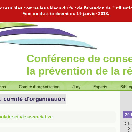
cessibles comme les vidéos du fait de l'abandon de l'utilisati
Version du site datant du 19 janvier 2018.
Conférence de cons
la prévention de la r
ions
Comité d’organisation
Jury
Experts
Biblio
u comité d'organisation
20 
laire et vie associative
In