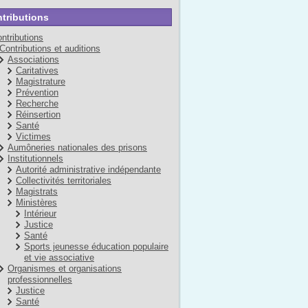
tributions
ntributions
Contributions et auditions
Associations
Caritatives
Magistrature
Prévention
Recherche
Réinsertion
Santé
Victimes
Aumôneries nationales des prisons
Institutionnels
Autorité administrative indépendante
Collectivités territoriales
Magistrats
Ministères
Intérieur
Justice
Santé
Sports jeunesse éducation populaire
et vie associative
Organismes et organisations
professionnelles
Justice
Santé