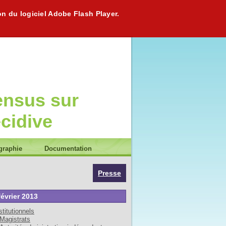
on du logiciel Adobe Flash Player.
ensus sur
écidive
graphie
Documentation
Presse
février 2013
stitutionnels
Magistrats