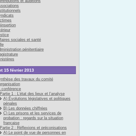
ntributions et auditions
sociations
stitutionnels
ndicats
ctimes
insertion
térieur
stice
faires sociales et santé
lle
ministration pénitentiaire
gistrature
nistères
et 15 février 2013
nthèse des travaux du comité
organisation
 conférence
Partie 1 : L’état des lieux et l’analyse
A) Évolutions législatives et politiques
pénales
B) Les données chiffrées
C) Les prisons et les services de
probation : regards sur la situation
française
Partie 2 : Réflexions et préconisations
A) Le point de vue de personnes en