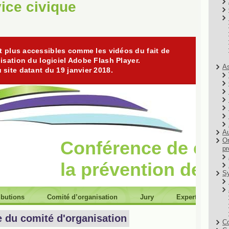
ice civique
As
Au
Or
pr
Sy
Co