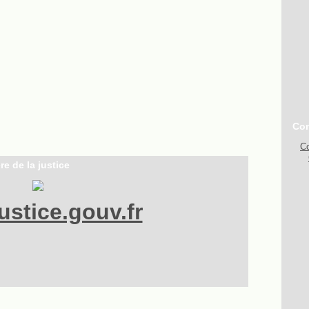
Con
Co
re de la justice
stice.gouv.fr