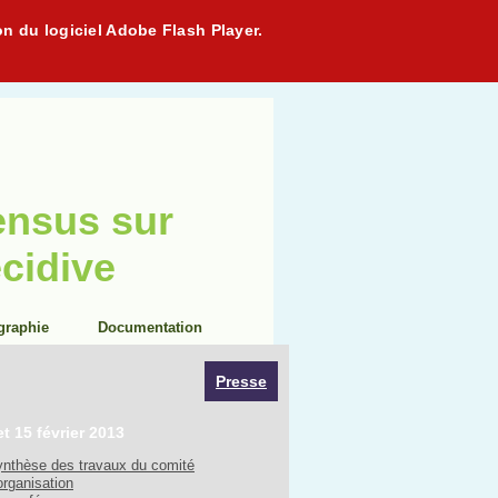
on du logiciel Adobe Flash Player.
ensus sur
écidive
graphie
Documentation
Presse
et 15 février 2013
nthèse des travaux du comité
organisation