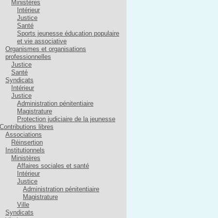
Ministères
Intérieur
Justice
Santé
Sports jeunesse éducation populaire
et vie associative
Organismes et organisations
professionnelles
Justice
Santé
Syndicats
Intérieur
Justice
Administration pénitentiaire
Magistrature
Protection judiciaire de la jeunesse
Contributions libres
Associations
Réinsertion
Institutionnels
Ministères
Affaires sociales et santé
Intérieur
Justice
Administration pénitentiaire
Magistrature
Ville
Syndicats