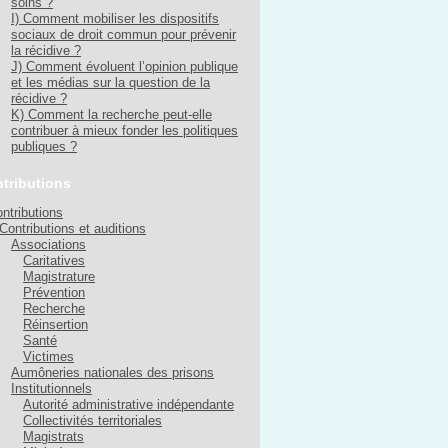
soins ?
I) Comment mobiliser les dispositifs
sociaux de droit commun pour prévenir
la récidive ?
J) Comment évoluent l’opinion publique
et les médias sur la question de la
récidive ?
K) Comment la recherche peut-elle
contribuer à mieux fonder les politiques
publiques ?
tributions
ntributions
Contributions et auditions
Associations
Caritatives
Magistrature
Prévention
Recherche
Réinsertion
Santé
Victimes
Aumôneries nationales des prisons
Institutionnels
Autorité administrative indépendante
Collectivités territoriales
Magistrats