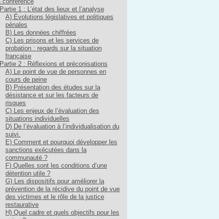
 conférence
Partie 1 : L’état des lieux et l’analyse
A) Évolutions législatives et politiques
pénales
B) Les données chiffrées
C) Les prisons et les services de
probation : regards sur la situation
française
Partie 2 : Réflexions et préconisations
A) Le point de vue de personnes en
cours de peine
B) Présentation des études sur la
désistance et sur les facteurs de
risques
C) Les enjeux de l’évaluation des
situations individuelles
D) De l’évaluation à l’individualisation du
suivi.
E) Comment et pourquoi développer les
sanctions exécutées dans la
communauté ?
F) Quelles sont les conditions d’une
détention utile ?
G) Les dispositifs pour améliorer la
prévention de la récidive du point de vue
des victimes et le rôle de la justice
restaurative
H) Quel cadre et quels objectifs pour les