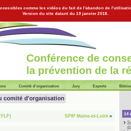
cessibles comme les vidéos du fait de l'abandon de l'utilisati
Version du site datant du 19 janvier 2018.
Conférence de cons
la prévention de la r
ions
Comité d’organisation
Jury
Experts
Biblio
u comité d'organisation
14 
AYLF)
SPIP Maine-et-Loire
»
Sy
d'