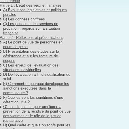
 conférence
Partie 1 : L’état des lieux et l’analyse
A) Évolutions législatives et politiques
pénales
B) Les données chiffrées
C) Les prisons et les services de
probation : regards sur la situation
française
Partie 2 : Réflexions et préconisations
A) Le point de vue de personnes en
cours de peine
B) Présentation des études sur la
désistance et sur les facteurs de
risques
C) Les enjeux de l’évaluation des
situations individuelles
D) De l’évaluation à l’individualisation du
suivi.
E) Comment et pourquoi développer les
sanctions exécutées dans la
communauté ?
F) Quelles sont les conditions d’une
détention utile ?
G) Les dispositifs pour améliorer la
prévention de la récidive du point de vue
des victimes et le rôle de la justice
restaurative
H) Quel cadre et quels objectifs pour les