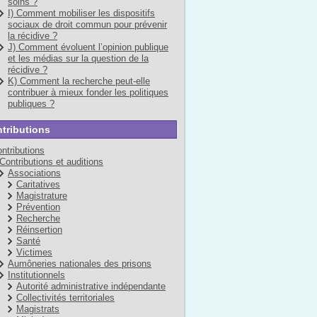
soins ?
I) Comment mobiliser les dispositifs
sociaux de droit commun pour prévenir
la récidive ?
J) Comment évoluent l’opinion publique
et les médias sur la question de la
récidive ?
K) Comment la recherche peut-elle
contribuer à mieux fonder les politiques
publiques ?
tributions
ntributions
Contributions et auditions
Associations
Caritatives
Magistrature
Prévention
Recherche
Réinsertion
Santé
Victimes
Aumôneries nationales des prisons
Institutionnels
Autorité administrative indépendante
Collectivités territoriales
Magistrats