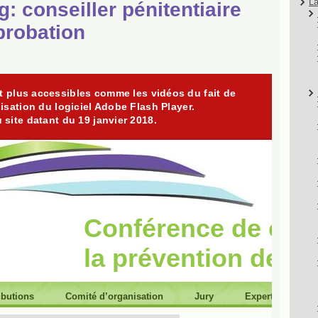
La
: conseiller pénitentiaire
 probation