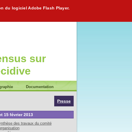
on du logiciel Adobe Flash Player.
ensus sur
écidive
graphie
Documentation
Presse
et 15 février 2013
nthèse des travaux du comité
organisation