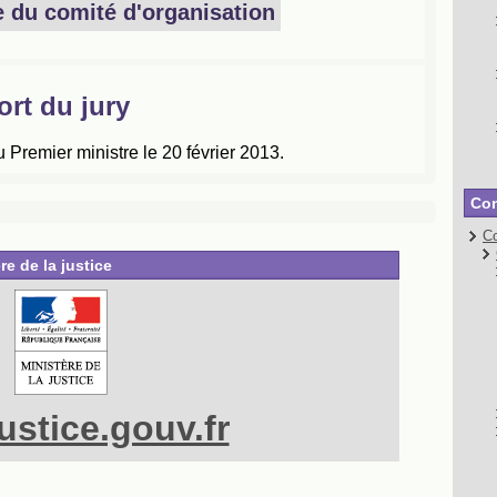
Con
Co
re de la justice
stice.gouv.fr