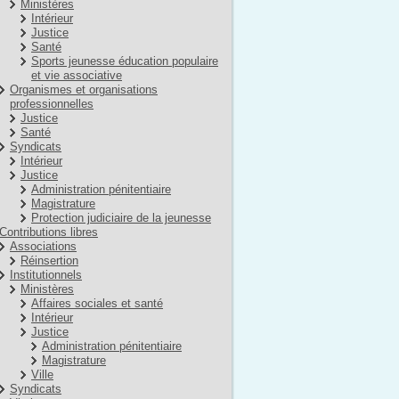
Ministères
Intérieur
Justice
Santé
Sports jeunesse éducation populaire
et vie associative
Organismes et organisations
professionnelles
Justice
Santé
Syndicats
Intérieur
Justice
Administration pénitentiaire
Magistrature
Protection judiciaire de la jeunesse
Contributions libres
Associations
Réinsertion
Institutionnels
Ministères
Affaires sociales et santé
Intérieur
Justice
Administration pénitentiaire
Magistrature
Ville
Syndicats