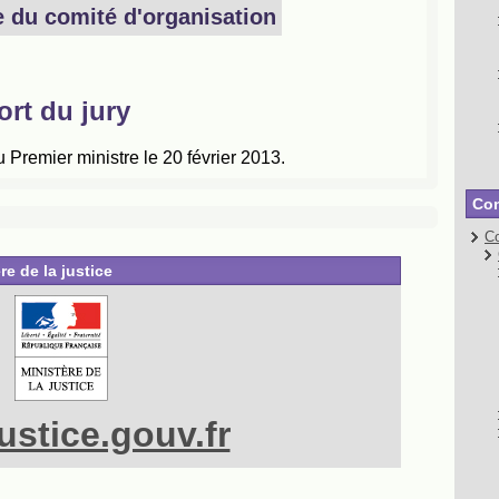
Con
Co
re de la justice
stice.gouv.fr