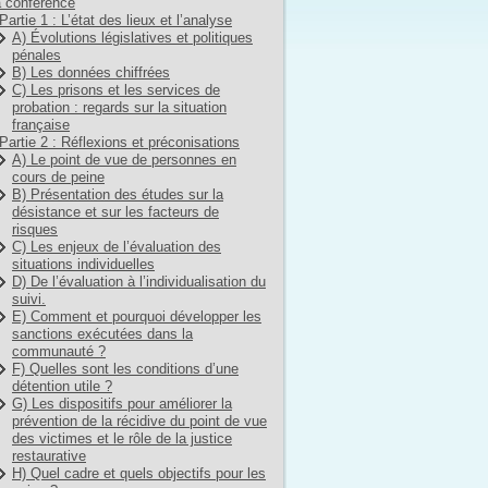
 conférence
Partie 1 : L’état des lieux et l’analyse
A) Évolutions législatives et politiques
pénales
B) Les données chiffrées
C) Les prisons et les services de
probation : regards sur la situation
française
Partie 2 : Réflexions et préconisations
A) Le point de vue de personnes en
cours de peine
B) Présentation des études sur la
désistance et sur les facteurs de
risques
C) Les enjeux de l’évaluation des
situations individuelles
D) De l’évaluation à l’individualisation du
suivi.
E) Comment et pourquoi développer les
sanctions exécutées dans la
communauté ?
F) Quelles sont les conditions d’une
détention utile ?
G) Les dispositifs pour améliorer la
prévention de la récidive du point de vue
des victimes et le rôle de la justice
restaurative
H) Quel cadre et quels objectifs pour les