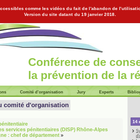
cessibles comme les vidéos du fait de l'abandon de l'utilisati
Version du site datant du 19 janvier 2018.
Conférence de cons
la prévention de la r
ions
Comité d’organisation
Jury
Experts
Biblio
u comité d'organisation
14 
pénitentiaire
des services pénitentiaires (DISP) Rhône-Alpes
Sy
ne : chef de département
»
d'