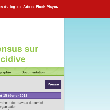
on du logiciel Adobe Flash Player.
ensus sur
écidive
graphie
Documentation
Presse
et 15 février 2013
nthèse des travaux du comité
organisation