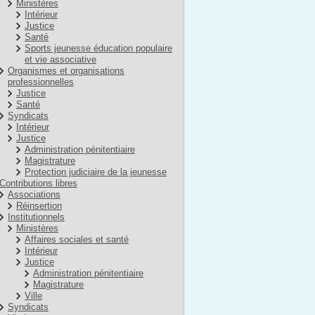
Ministères
Intérieur
Justice
Santé
Sports jeunesse éducation populaire
et vie associative
Organismes et organisations
professionnelles
Justice
Santé
Syndicats
Intérieur
Justice
Administration pénitentiaire
Magistrature
Protection judiciaire de la jeunesse
Contributions libres
Associations
Réinsertion
Institutionnels
Ministères
Affaires sociales et santé
Intérieur
Justice
Administration pénitentiaire
Magistrature
Ville
Syndicats