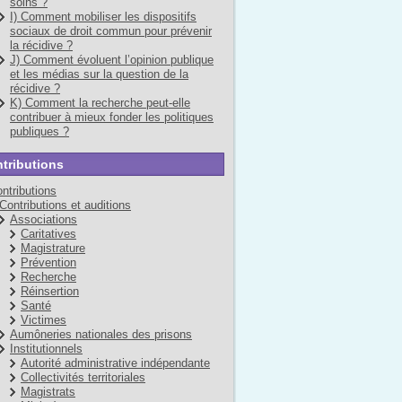
soins ?
I) Comment mobiliser les dispositifs
sociaux de droit commun pour prévenir
la récidive ?
J) Comment évoluent l’opinion publique
et les médias sur la question de la
récidive ?
K) Comment la recherche peut-elle
contribuer à mieux fonder les politiques
publiques ?
tributions
ntributions
Contributions et auditions
Associations
Caritatives
Magistrature
Prévention
Recherche
Réinsertion
Santé
Victimes
Aumôneries nationales des prisons
Institutionnels
Autorité administrative indépendante
Collectivités territoriales
Magistrats