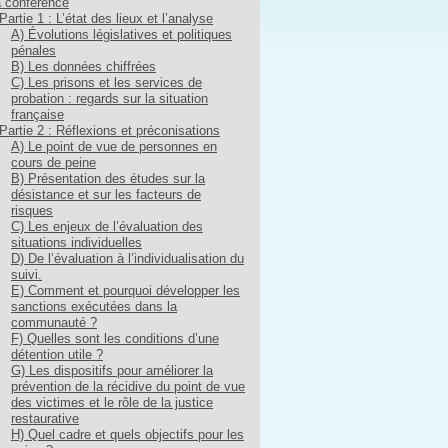
 conférence
Partie 1 : L’état des lieux et l’analyse
A) Évolutions législatives et politiques
pénales
B) Les données chiffrées
C) Les prisons et les services de
probation : regards sur la situation
française
Partie 2 : Réflexions et préconisations
A) Le point de vue de personnes en
cours de peine
B) Présentation des études sur la
désistance et sur les facteurs de
risques
C) Les enjeux de l’évaluation des
situations individuelles
D) De l’évaluation à l’individualisation du
suivi.
E) Comment et pourquoi développer les
sanctions exécutées dans la
communauté ?
F) Quelles sont les conditions d’une
détention utile ?
G) Les dispositifs pour améliorer la
prévention de la récidive du point de vue
des victimes et le rôle de la justice
restaurative
H) Quel cadre et quels objectifs pour les