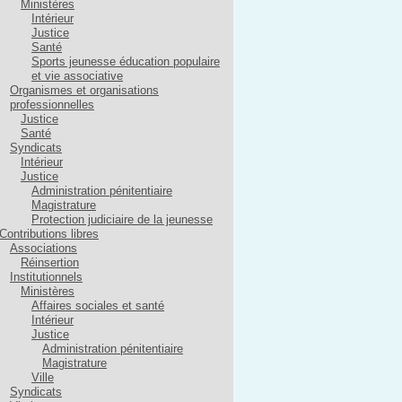
Ministères
Intérieur
Justice
Santé
Sports jeunesse éducation populaire
et vie associative
Organismes et organisations
professionnelles
Justice
Santé
Syndicats
Intérieur
Justice
Administration pénitentiaire
Magistrature
Protection judiciaire de la jeunesse
Contributions libres
Associations
Réinsertion
Institutionnels
Ministères
Affaires sociales et santé
Intérieur
Justice
Administration pénitentiaire
Magistrature
Ville
Syndicats