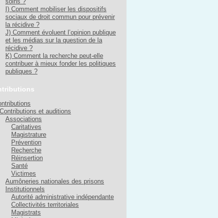
soins ?
I) Comment mobiliser les dispositifs
sociaux de droit commun pour prévenir
la récidive ?
J) Comment évoluent l’opinion publique
et les médias sur la question de la
récidive ?
K) Comment la recherche peut-elle
contribuer à mieux fonder les politiques
publiques ?
tributions
ntributions
Contributions et auditions
Associations
Caritatives
Magistrature
Prévention
Recherche
Réinsertion
Santé
Victimes
Aumôneries nationales des prisons
Institutionnels
Autorité administrative indépendante
Collectivités territoriales
Magistrats