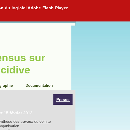
on du logiciel Adobe Flash Player.
ensus sur
écidive
graphie
Documentation
Presse
et 15 février 2013
nthèse des travaux du comité
organisation