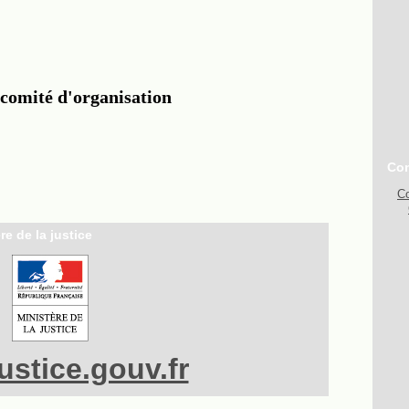
Con
Co
re de la justice
stice.gouv.fr