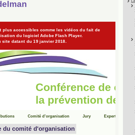
La
delman