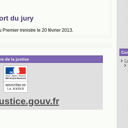
Con
re de la justice
Co
stice.gouv.fr