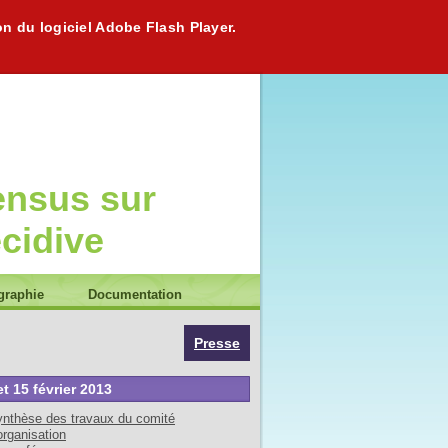
on du logiciel Adobe Flash Player.
ensus sur
écidive
graphie
Documentation
Presse
et 15 février 2013
nthèse des travaux du comité
organisation