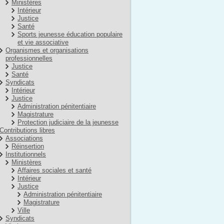
Ministères
Intérieur
Justice
Santé
Sports jeunesse éducation populaire
et vie associative
Organismes et organisations
professionnelles
Justice
Santé
Syndicats
Intérieur
Justice
Administration pénitentiaire
Magistrature
Protection judiciaire de la jeunesse
Contributions libres
Associations
Réinsertion
Institutionnels
Ministères
Affaires sociales et santé
Intérieur
Justice
Administration pénitentiaire
Magistrature
Ville
Syndicats