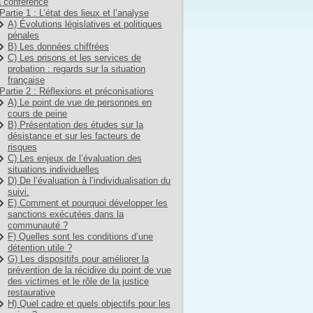
 conférence
Partie 1 : L’état des lieux et l’analyse
A) Évolutions législatives et politiques
pénales
B) Les données chiffrées
C) Les prisons et les services de
probation : regards sur la situation
française
Partie 2 : Réflexions et préconisations
A) Le point de vue de personnes en
cours de peine
B) Présentation des études sur la
désistance et sur les facteurs de
risques
C) Les enjeux de l’évaluation des
situations individuelles
D) De l’évaluation à l’individualisation du
suivi.
E) Comment et pourquoi développer les
sanctions exécutées dans la
communauté ?
F) Quelles sont les conditions d’une
détention utile ?
G) Les dispositifs pour améliorer la
prévention de la récidive du point de vue
des victimes et le rôle de la justice
restaurative
H) Quel cadre et quels objectifs pour les