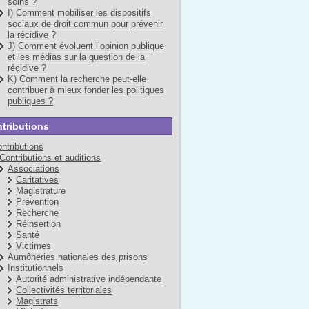
soins ?
I) Comment mobiliser les dispositifs
sociaux de droit commun pour prévenir
la récidive ?
J) Comment évoluent l’opinion publique
et les médias sur la question de la
récidive ?
K) Comment la recherche peut-elle
contribuer à mieux fonder les politiques
publiques ?
tributions
ntributions
Contributions et auditions
Associations
Caritatives
Magistrature
Prévention
Recherche
Réinsertion
Santé
Victimes
Aumôneries nationales des prisons
Institutionnels
Autorité administrative indépendante
Collectivités territoriales
Magistrats