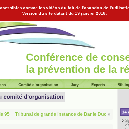
cessibles comme les vidéos du fait de l'abandon de l'utilisati
Version du site datant du 19 janvier 2018.
Conférence de cons
la prévention de la r
ions
Comité d’organisation
Jury
Experts
Biblio
u comité d'organisation
14 
le 95
Tribunal de grande instance de Bar le Duc
»
Sy
d'