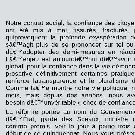
Notre contrat social, la confiance des citoy
ont été mis à mal, fissurés, fracturés,
quiprovoquent la profonde exaspération d
sâ€™agit plus de se prononcer sur tel ou
dâ€™adopter des demi-mesures en réacti
Lâ€™enjeu est aujourdâ€™hui dâ€™avoir u
global, pour la confiance dans la vie démocr
proscrive définitivement certaines pratiqu
renforce latransparence et le pluralisme d
Comme lâ€™a montré notre vie politique, 
mois, mais depuis des années, nous avo
besoin dâ€™unvéritable « choc de confiance
La réforme portée au nom du Gouvernemen
dâ€™État, garde des Sceaux, ministre d
comme promis, voir le jour à peine trois
début de ce quinquennat. Nous vous présent