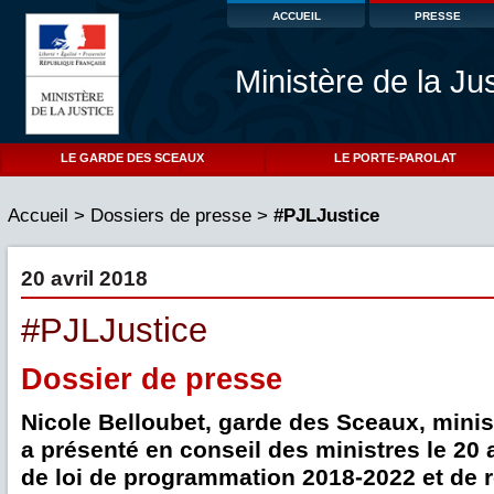
ACCUEIL
PRESSE
Ministère de la Ju
LE GARDE DES SCEAUX
LE PORTE-PAROLAT
Accueil
>
Dossiers de presse
>
#PJLJustice
20 avril 2018
#PJLJustice
Dossier de presse
Nicole Belloubet, garde des Sceaux, minist
a présenté en conseil des ministres le 20 a
de loi de programmation 2018-2022 et de r