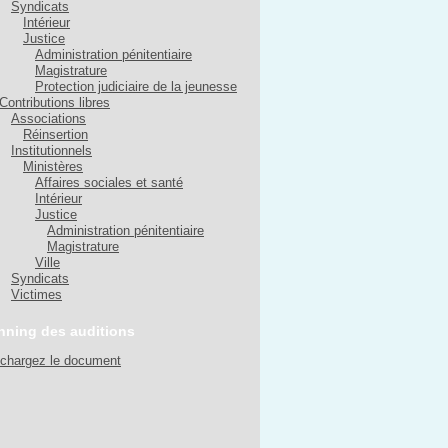
Syndicats
Intérieur
Justice
Administration pénitentiaire
Magistrature
Protection judiciaire de la jeunesse
Contributions libres
Associations
Réinsertion
Institutionnels
Ministères
Affaires sociales et santé
Intérieur
Justice
Administration pénitentiaire
Magistrature
Ville
Syndicats
Victimes
nning des auditions
échargez le document