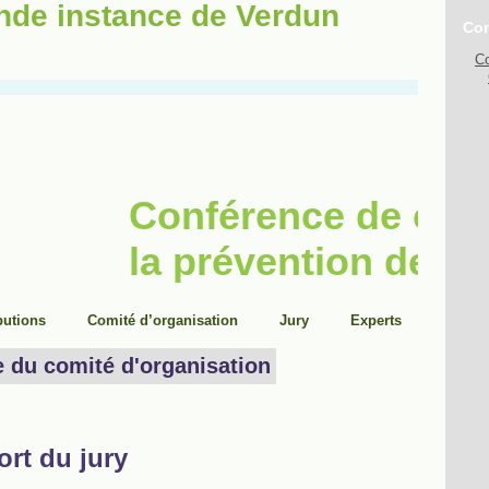
ande instance de Verdun
Con
Co