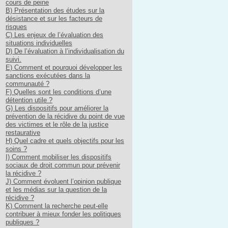
cours de peine
B) Présentation des études sur la
désistance et sur les facteurs de
risques
C) Les enjeux de l’évaluation des
situations individuelles
D) De l’évaluation à l’individualisation du
suivi.
E) Comment et pourquoi développer les
sanctions exécutées dans la
communauté ?
F) Quelles sont les conditions d’une
détention utile ?
G) Les dispositifs pour améliorer la
prévention de la récidive du point de vue
des victimes et le rôle de la justice
restaurative
H) Quel cadre et quels objectifs pour les
soins ?
I) Comment mobiliser les dispositifs
sociaux de droit commun pour prévenir
la récidive ?
J) Comment évoluent l’opinion publique
et les médias sur la question de la
récidive ?
K) Comment la recherche peut-elle
contribuer à mieux fonder les politiques
publiques ?