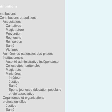
tributions
ntributions
Contributions et auditions
Associations
Caritatives
Magistrature
Prévention
Recherche
Réinsertion
Santé
Victimes
Aumôneries nationales des prisons
Institutionnels
Autorité administrative indépendante
Collectivités territoriales
Magistrats
Ministères
Intérieur
Justice
Santé
Sports jeunesse éducation populaire
et vie associative
Organismes et organisations
professionnelles
Justice
Santé