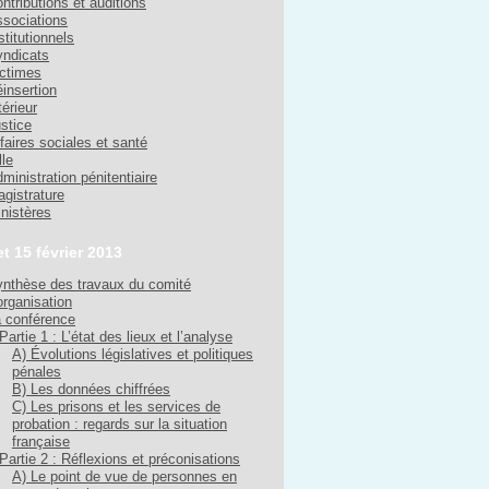
ntributions et auditions
sociations
stitutionnels
ndicats
ctimes
insertion
térieur
stice
faires sociales et santé
lle
ministration pénitentiaire
gistrature
nistères
et 15 février 2013
nthèse des travaux du comité
organisation
 conférence
Partie 1 : L’état des lieux et l’analyse
A) Évolutions législatives et politiques
pénales
B) Les données chiffrées
C) Les prisons et les services de
probation : regards sur la situation
française
Partie 2 : Réflexions et préconisations
A) Le point de vue de personnes en