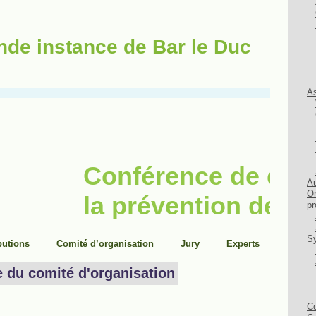
nde instance de Bar le Duc
As
Au
Or
pr
Sy
Co