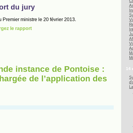
Co
As
In
Sy
Vi
Ré
In
Ju
Af
Vi
Ad
Ma
Mi
nde instance de Pontoise :
14 
hargée de l’application des
Sy
d'
La