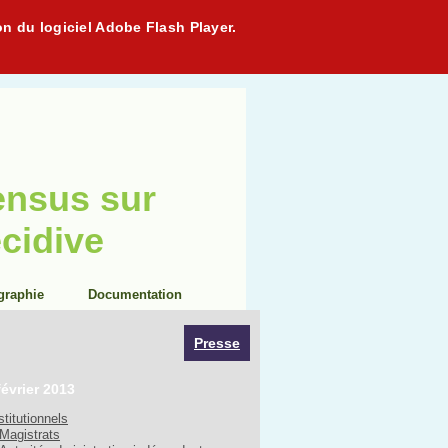
on du logiciel Adobe Flash Player.
ensus sur
écidive
graphie
Documentation
Presse
février 2013
stitutionnels
Magistrats