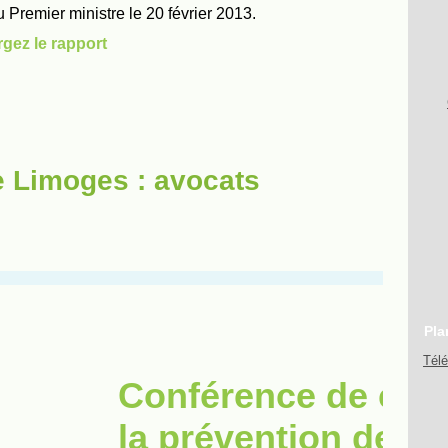
e Limoges : avocats
Pla
Tél