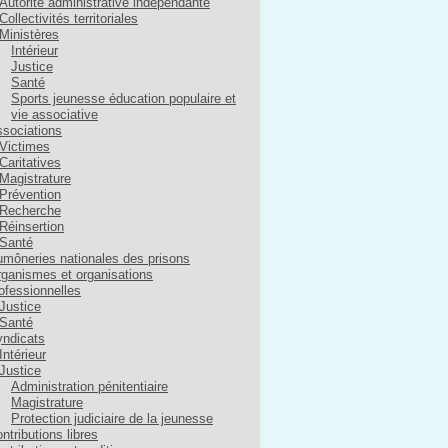
Autorité administrative indépendante
Collectivités territoriales
Ministères
Intérieur
Justice
Santé
Sports jeunesse éducation populaire et
vie associative
sociations
Victimes
Caritatives
Magistrature
Prévention
Recherche
Réinsertion
Santé
môneries nationales des prisons
ganismes et organisations
ofessionnelles
Justice
Santé
ndicats
Intérieur
Justice
Administration pénitentiaire
Magistrature
Protection judiciaire de la jeunesse
ntributions libres