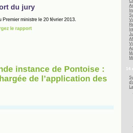
Co
As
In
Sy
Vi
Ré
In
Ju
Af
Vi
Ad
Ma
Mi
nde instance de Pontoise :
14 
hargée de l’application des
Sy
d'
La