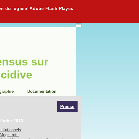
on du logiciel Adobe Flash Player.
ensus sur
écidive
graphie
Documentation
Presse
février 2013
stitutionnels
Magistrats