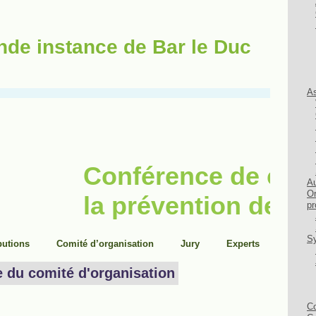
nde instance de Bar le Duc
As
Au
Or
pr
Sy
Co