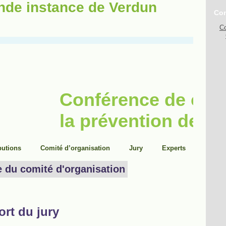
ande instance de Verdun
Con
Co