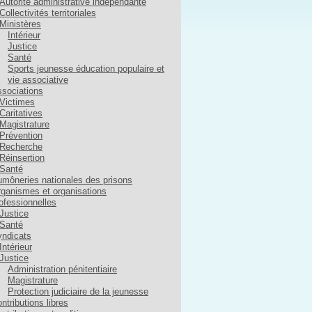
Autorité administrative indépendante
Collectivités territoriales
Ministères
Intérieur
Justice
Santé
Sports jeunesse éducation populaire et
vie associative
sociations
Victimes
Caritatives
Magistrature
Prévention
Recherche
Réinsertion
Santé
môneries nationales des prisons
ganismes et organisations
ofessionnelles
Justice
Santé
ndicats
Intérieur
Justice
Administration pénitentiaire
Magistrature
Protection judiciaire de la jeunesse
ntributions libres