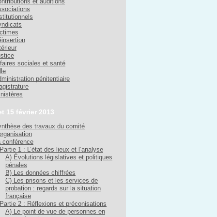
ntributions et auditions
sociations
stitutionnels
ndicats
ctimes
insertion
térieur
stice
faires sociales et santé
lle
ministration pénitentiaire
gistrature
nistères
et 15 février 2013
nthèse des travaux du comité
organisation
 conférence
Partie 1 : L’état des lieux et l’analyse
A) Évolutions législatives et politiques
pénales
B) Les données chiffrées
C) Les prisons et les services de
probation : regards sur la situation
française
Partie 2 : Réflexions et préconisations
A) Le point de vue de personnes en