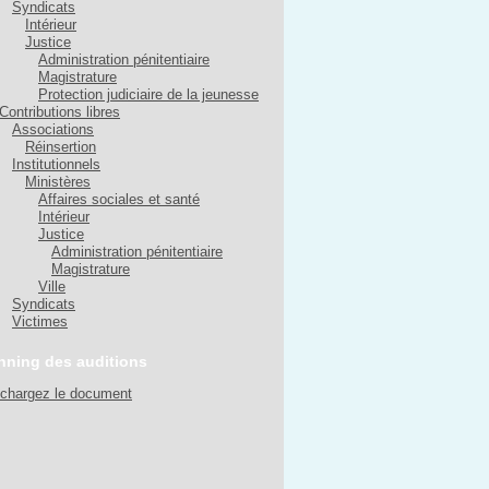
Syndicats
Intérieur
Justice
Administration pénitentiaire
Magistrature
Protection judiciaire de la jeunesse
Contributions libres
Associations
Réinsertion
Institutionnels
Ministères
Affaires sociales et santé
Intérieur
Justice
Administration pénitentiaire
Magistrature
Ville
Syndicats
Victimes
nning des auditions
échargez le document