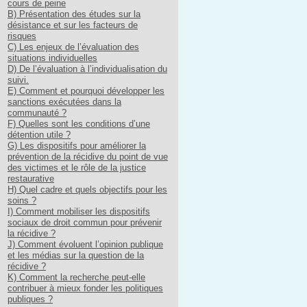
cours de peine
B) Présentation des études sur la
désistance et sur les facteurs de
risques
C) Les enjeux de l’évaluation des
situations individuelles
D) De l’évaluation à l’individualisation du
suivi.
E) Comment et pourquoi développer les
sanctions exécutées dans la
communauté ?
F) Quelles sont les conditions d’une
détention utile ?
G) Les dispositifs pour améliorer la
prévention de la récidive du point de vue
des victimes et le rôle de la justice
restaurative
H) Quel cadre et quels objectifs pour les
soins ?
I) Comment mobiliser les dispositifs
sociaux de droit commun pour prévenir
la récidive ?
J) Comment évoluent l’opinion publique
et les médias sur la question de la
récidive ?
K) Comment la recherche peut-elle
contribuer à mieux fonder les politiques
publiques ?