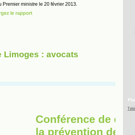
e Limoges : avocats
Pla
Tél