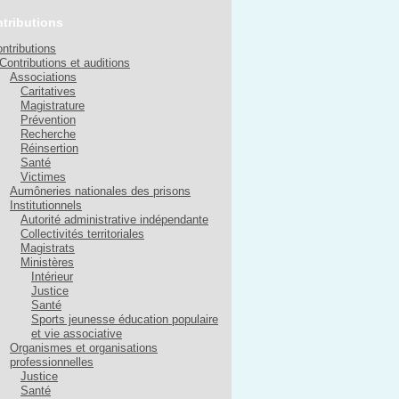
tributions
ntributions
Contributions et auditions
Associations
Caritatives
Magistrature
Prévention
Recherche
Réinsertion
Santé
Victimes
Aumôneries nationales des prisons
Institutionnels
Autorité administrative indépendante
Collectivités territoriales
Magistrats
Ministères
Intérieur
Justice
Santé
Sports jeunesse éducation populaire
et vie associative
Organismes et organisations
professionnelles
Justice
Santé