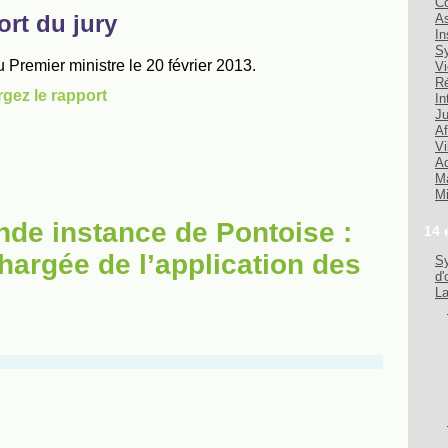
Co
As
In
Sy
Vi
Ré
In
Ju
Af
Vi
Ad
Ma
Mi
nde instance de Pontoise :
14 
hargée de l’application des
Sy
d'
La