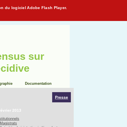
on du logiciel Adobe Flash Player.
ensus sur
écidive
graphie
Documentation
Presse
février 2013
stitutionnels
Magistrats