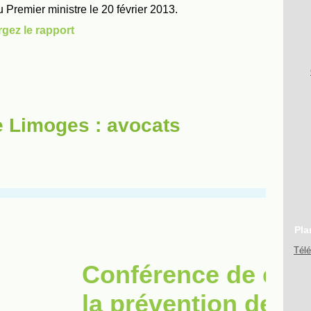
e Limoges : avocats
Pla
Tél