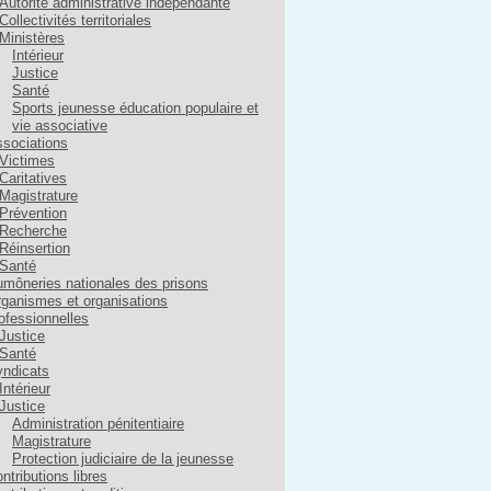
Autorité administrative indépendante
Collectivités territoriales
Ministères
Intérieur
Justice
Santé
Sports jeunesse éducation populaire et
vie associative
sociations
Victimes
Caritatives
Magistrature
Prévention
Recherche
Réinsertion
Santé
môneries nationales des prisons
ganismes et organisations
ofessionnelles
Justice
Santé
ndicats
Intérieur
Justice
Administration pénitentiaire
Magistrature
Protection judiciaire de la jeunesse
ntributions libres