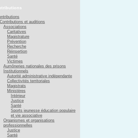
tributions
ntributions
Contributions et auditions
Associations
Caritatives
Magistrature
Prévention
Recherche
Réinsertion
Santé
Victimes
Aumôneries nationales des prisons
Institutionnels
Autorité administrative indépendante
Collectivités territoriales
Magistrats
Ministères
Intérieur
Justice
Santé
Sports jeunesse éducation populaire
et vie associative
Organismes et organisations
professionnelles
Justice
Santé