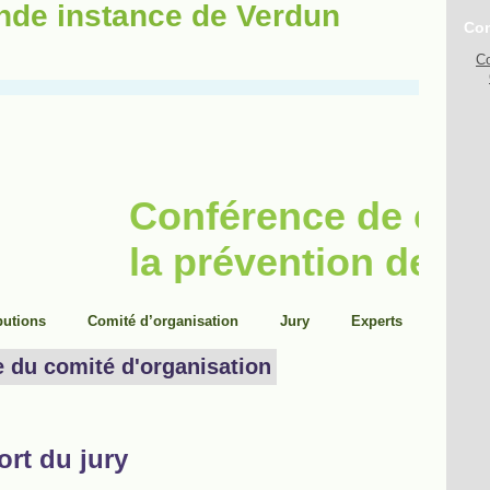
ande instance de Verdun
Con
Co