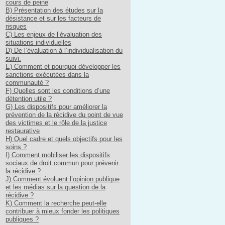
cours de peine
B) Présentation des études sur la
désistance et sur les facteurs de
risques
C) Les enjeux de l’évaluation des
situations individuelles
D) De l’évaluation à l’individualisation du
suivi.
E) Comment et pourquoi développer les
sanctions exécutées dans la
communauté ?
F) Quelles sont les conditions d’une
détention utile ?
G) Les dispositifs pour améliorer la
prévention de la récidive du point de vue
des victimes et le rôle de la justice
restaurative
H) Quel cadre et quels objectifs pour les
soins ?
I) Comment mobiliser les dispositifs
sociaux de droit commun pour prévenir
la récidive ?
J) Comment évoluent l’opinion publique
et les médias sur la question de la
récidive ?
K) Comment la recherche peut-elle
contribuer à mieux fonder les politiques
publiques ?