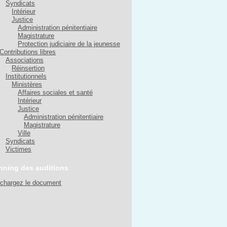
Syndicats
Intérieur
Justice
Administration pénitentiaire
Magistrature
Protection judiciaire de la jeunesse
Contributions libres
Associations
Réinsertion
Institutionnels
Ministères
Affaires sociales et santé
Intérieur
Justice
Administration pénitentiaire
Magistrature
Ville
Syndicats
Victimes
nning des auditions
échargez le document