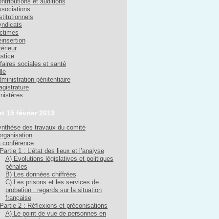
ntributions et auditions
sociations
stitutionnels
ndicats
ctimes
insertion
térieur
stice
faires sociales et santé
lle
ministration pénitentiaire
gistrature
nistères
et 15 février 2013
nthèse des travaux du comité
organisation
 conférence
Partie 1 : L’état des lieux et l’analyse
A) Évolutions législatives et politiques
pénales
B) Les données chiffrées
C) Les prisons et les services de
probation : regards sur la situation
française
Partie 2 : Réflexions et préconisations
A) Le point de vue de personnes en