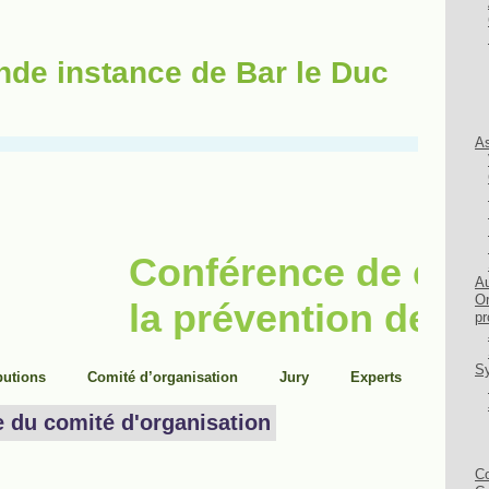
nde instance de Bar le Duc
As
Au
Or
pr
Sy
Co