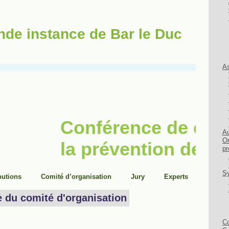
nde instance de Bar le Duc
As
Au
Or
pr
Sy
Co