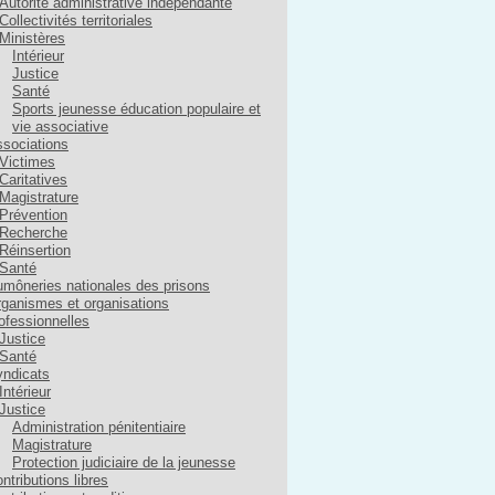
Autorité administrative indépendante
Collectivités territoriales
Ministères
Intérieur
Justice
Santé
Sports jeunesse éducation populaire et
vie associative
sociations
Victimes
Caritatives
Magistrature
Prévention
Recherche
Réinsertion
Santé
môneries nationales des prisons
ganismes et organisations
ofessionnelles
Justice
Santé
ndicats
Intérieur
Justice
Administration pénitentiaire
Magistrature
Protection judiciaire de la jeunesse
ntributions libres