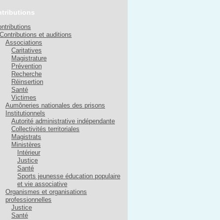
tributions
ntributions
Contributions et auditions
Associations
Caritatives
Magistrature
Prévention
Recherche
Réinsertion
Santé
Victimes
Aumôneries nationales des prisons
Institutionnels
Autorité administrative indépendante
Collectivités territoriales
Magistrats
Ministères
Intérieur
Justice
Santé
Sports jeunesse éducation populaire
et vie associative
Organismes et organisations
professionnelles
Justice
Santé