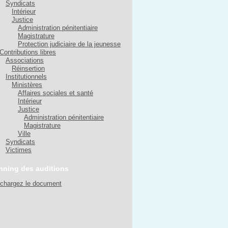
Syndicats
Intérieur
Justice
Administration pénitentiaire
Magistrature
Protection judiciaire de la jeunesse
Contributions libres
Associations
Réinsertion
Institutionnels
Ministères
Affaires sociales et santé
Intérieur
Justice
Administration pénitentiaire
Magistrature
Ville
Syndicats
Victimes
nning des auditions
échargez le document