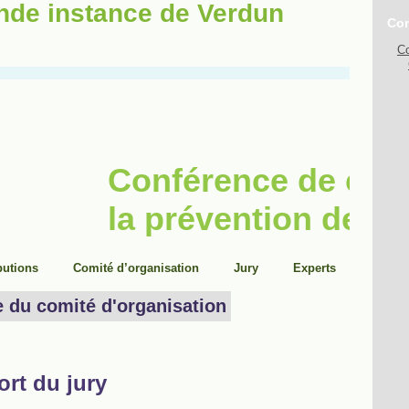
ande instance de Verdun
Con
Co