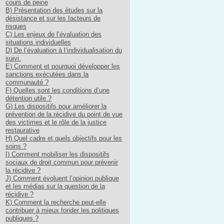
cours de peine
B) Présentation des études sur la
désistance et sur les facteurs de
risques
C) Les enjeux de l’évaluation des
situations individuelles
D) De l’évaluation à l’individualisation du
suivi.
E) Comment et pourquoi développer les
sanctions exécutées dans la
communauté ?
F) Quelles sont les conditions d’une
détention utile ?
G) Les dispositifs pour améliorer la
prévention de la récidive du point de vue
des victimes et le rôle de la justice
restaurative
H) Quel cadre et quels objectifs pour les
soins ?
I) Comment mobiliser les dispositifs
sociaux de droit commun pour prévenir
la récidive ?
J) Comment évoluent l’opinion publique
et les médias sur la question de la
récidive ?
K) Comment la recherche peut-elle
contribuer à mieux fonder les politiques
publiques ?