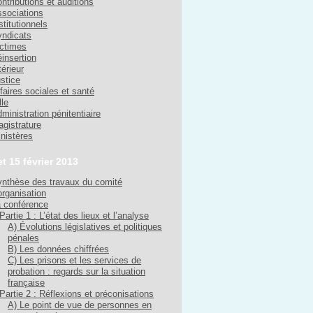
ntributions et auditions
sociations
stitutionnels
ndicats
ctimes
insertion
térieur
stice
faires sociales et santé
lle
ministration pénitentiaire
gistrature
nistères
et 15 février 2013
nthèse des travaux du comité
organisation
 conférence
Partie 1 : L’état des lieux et l’analyse
A) Évolutions législatives et politiques
pénales
B) Les données chiffrées
C) Les prisons et les services de
probation : regards sur la situation
française
Partie 2 : Réflexions et préconisations
A) Le point de vue de personnes en