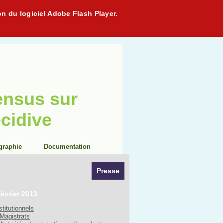
on du logiciel Adobe Flash Player.
ensus sur
écidive
graphie
Documentation
Presse
février 2013
stitutionnels
Magistrats