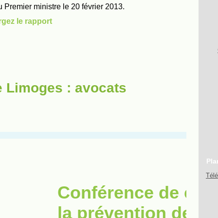
e Limoges : avocats
Pla
Tél