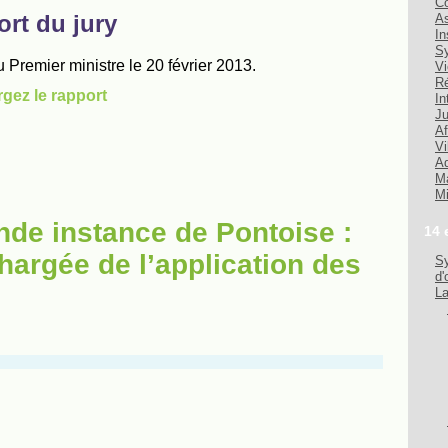
Co
As
In
Sy
Vi
Ré
In
Ju
Af
Vi
Ad
Ma
Mi
nde instance de Pontoise :
14 
hargée de l’application des
Sy
d'
La