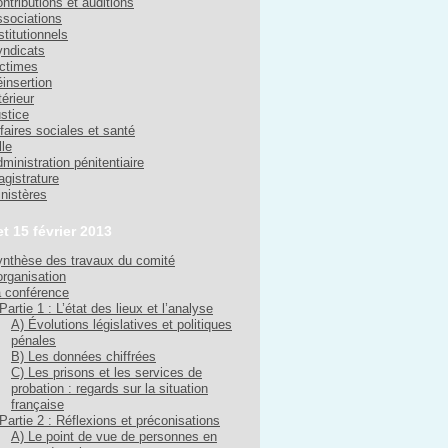
ntributions et auditions
sociations
stitutionnels
ndicats
ctimes
insertion
térieur
stice
faires sociales et santé
lle
ministration pénitentiaire
gistrature
nistères
et 15 février 2013
nthèse des travaux du comité
organisation
 conférence
Partie 1 : L’état des lieux et l’analyse
A) Évolutions législatives et politiques
pénales
B) Les données chiffrées
C) Les prisons et les services de
probation : regards sur la situation
française
Partie 2 : Réflexions et préconisations
A) Le point de vue de personnes en