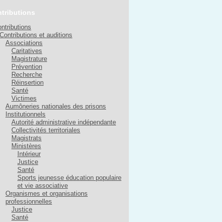
tributions
ntributions
Contributions et auditions
Associations
Caritatives
Magistrature
Prévention
Recherche
Réinsertion
Santé
Victimes
Aumôneries nationales des prisons
Institutionnels
Autorité administrative indépendante
Collectivités territoriales
Magistrats
Ministères
Intérieur
Justice
Santé
Sports jeunesse éducation populaire
et vie associative
Organismes et organisations
professionnelles
Justice
Santé