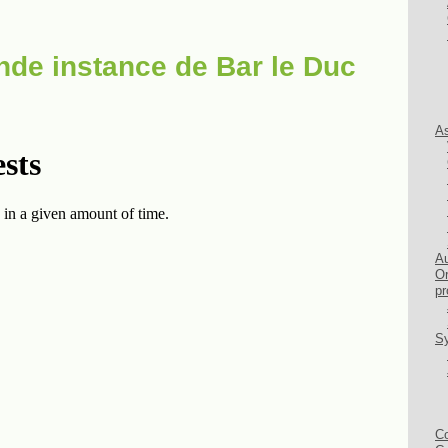
nde instance de Bar le Duc
As
Au
Or
pr
Sy
Co