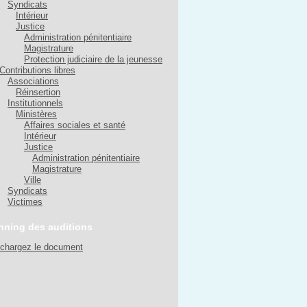
Syndicats
Intérieur
Justice
Administration pénitentiaire
Magistrature
Protection judiciaire de la jeunesse
Contributions libres
Associations
Réinsertion
Institutionnels
Ministères
Affaires sociales et santé
Intérieur
Justice
Administration pénitentiaire
Magistrature
Ville
Syndicats
Victimes
nning des auditions
échargez le document