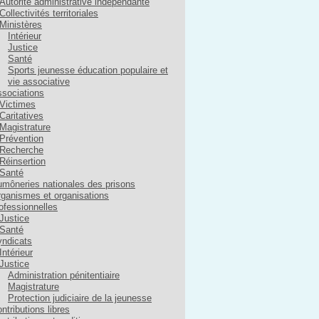
Autorité administrative indépendante
Collectivités territoriales
Ministères
Intérieur
Justice
Santé
Sports jeunesse éducation populaire et
vie associative
sociations
Victimes
Caritatives
Magistrature
Prévention
Recherche
Réinsertion
Santé
môneries nationales des prisons
ganismes et organisations
ofessionnelles
Justice
Santé
ndicats
Intérieur
Justice
Administration pénitentiaire
Magistrature
Protection judiciaire de la jeunesse
ntributions libres