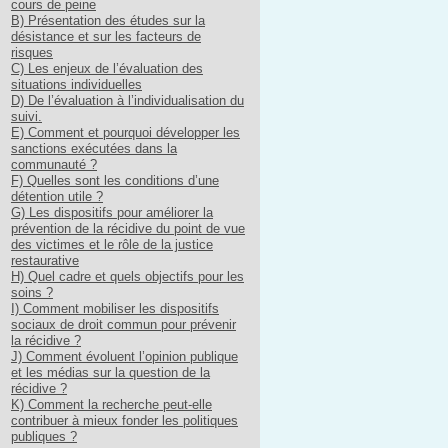
cours de peine
B) Présentation des études sur la
désistance et sur les facteurs de
risques
C) Les enjeux de l’évaluation des
situations individuelles
D) De l’évaluation à l’individualisation du
suivi.
E) Comment et pourquoi développer les
sanctions exécutées dans la
communauté ?
F) Quelles sont les conditions d’une
détention utile ?
G) Les dispositifs pour améliorer la
prévention de la récidive du point de vue
des victimes et le rôle de la justice
restaurative
H) Quel cadre et quels objectifs pour les
soins ?
I) Comment mobiliser les dispositifs
sociaux de droit commun pour prévenir
la récidive ?
J) Comment évoluent l’opinion publique
et les médias sur la question de la
récidive ?
K) Comment la recherche peut-elle
contribuer à mieux fonder les politiques
publiques ?