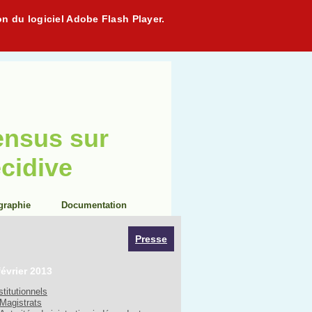
on du logiciel Adobe Flash Player.
ensus sur
écidive
graphie
Documentation
Presse
février 2013
stitutionnels
Magistrats