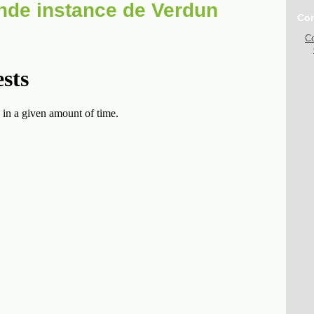
ande instance de Verdun
Con
Co