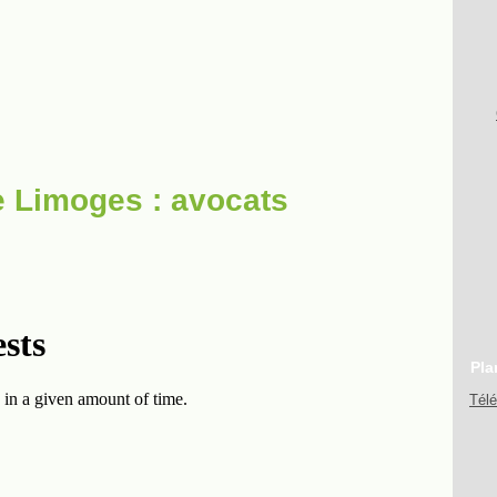
e Limoges : avocats
Pla
Tél