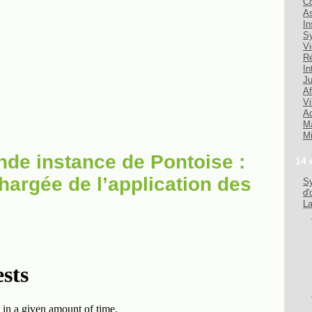
Co
As
In
Sy
Vi
Ré
In
Ju
Af
Vi
Ad
Ma
Mi
nde instance de Pontoise :
14 
hargée de l’application des
Sy
d'
La