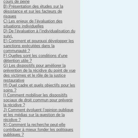
cours de peine
B) Présentation des études sur la
désistance et sur les facteurs de
risques
C) Les enjeux de l’évaluation des
situations individuelles
D) De l’évaluation à l’individualisation du
suivi.
E) Comment et pourquoi développer les
sanctions exécutées dans la
communauté ?
F) Quelles sont les conditions d’une
détention utile ?
G) Les dispositifs pour améliorer la
prévention de la récidive du point de vue
des victimes et le rôle de la justice
restaurative
H) Quel cadre et quels objectifs pour les
soins ?
I) Comment mobiliser les dispositifs
sociaux de droit commun pour prévenir
la récidive ?
J) Comment évoluent l’opinion publique
et les médias sur la question de la
récidive ?
K) Comment la recherche peut-elle
contribuer à mieux fonder les politiques
publiques ?