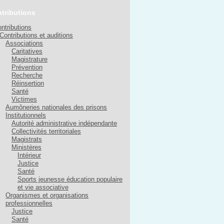
tributions
ntributions
Contributions et auditions
Associations
Caritatives
Magistrature
Prévention
Recherche
Réinsertion
Santé
Victimes
Aumôneries nationales des prisons
Institutionnels
Autorité administrative indépendante
Collectivités territoriales
Magistrats
Ministères
Intérieur
Justice
Santé
Sports jeunesse éducation populaire
et vie associative
Organismes et organisations
professionnelles
Justice
Santé