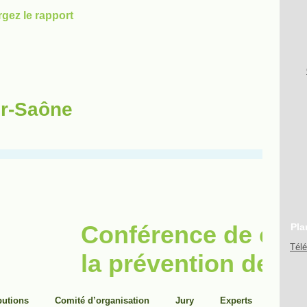
ur-Saône
Pla
Tél