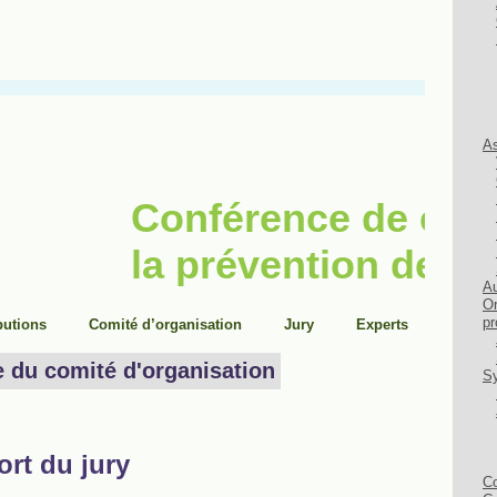
As
Au
Or
pr
Sy
Co