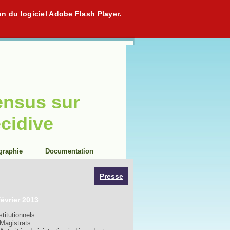
on du logiciel Adobe Flash Player.
ensus sur
écidive
graphie
Documentation
Presse
février 2013
stitutionnels
Magistrats