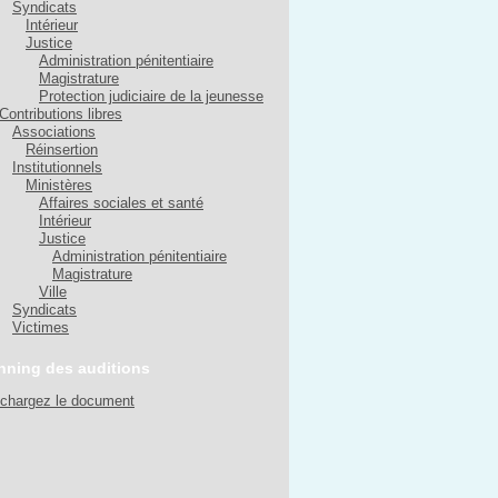
Syndicats
Intérieur
Justice
Administration pénitentiaire
Magistrature
Protection judiciaire de la jeunesse
Contributions libres
Associations
Réinsertion
Institutionnels
Ministères
Affaires sociales et santé
Intérieur
Justice
Administration pénitentiaire
Magistrature
Ville
Syndicats
Victimes
nning des auditions
échargez le document