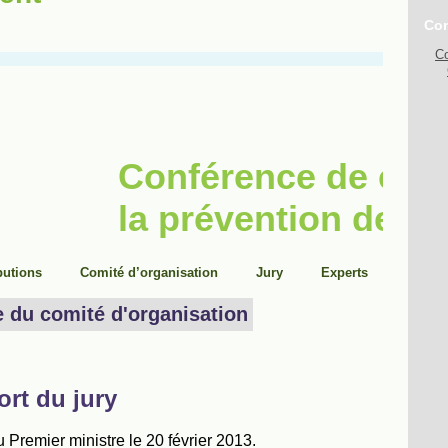
Con
Co