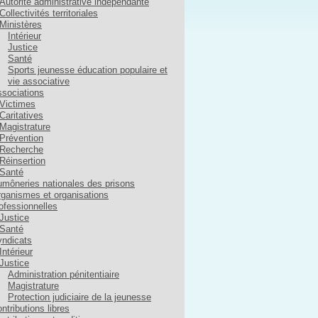
Autorité administrative indépendante
Collectivités territoriales
Ministères
Intérieur
Justice
Santé
Sports jeunesse éducation populaire et
vie associative
sociations
Victimes
Caritatives
Magistrature
Prévention
Recherche
Réinsertion
Santé
môneries nationales des prisons
ganismes et organisations
ofessionnelles
Justice
Santé
ndicats
Intérieur
Justice
Administration pénitentiaire
Magistrature
Protection judiciaire de la jeunesse
ntributions libres