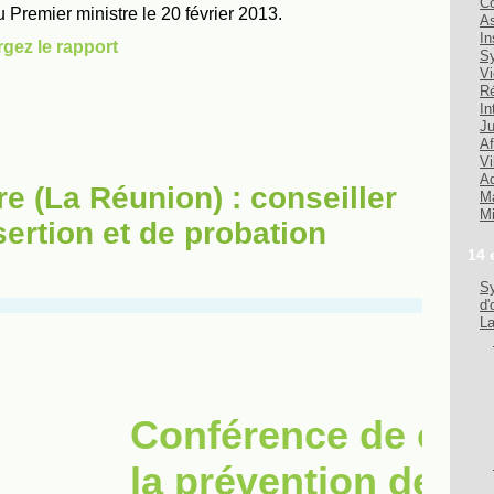
Co
As
In
Sy
Vi
Ré
In
Ju
Af
Vi
Ad
re (La Réunion) : conseiller
Ma
Mi
sertion et de probation
14 
Sy
d'
La