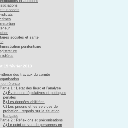
ntributions et auditions
sociations
stitutionnels
ndicats
ctimes
insertion
térieur
stice
faires sociales et santé
lle
ministration pénitentiaire
gistrature
nistères
et 15 février 2013
nthèse des travaux du comité
organisation
 conférence
Partie 1 : L’état des lieux et l’analyse
A) Évolutions législatives et politiques
pénales
B) Les données chiffrées
C) Les prisons et les services de
probation : regards sur la situation
française
Partie 2 : Réflexions et préconisations
A) Le point de vue de personnes en