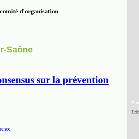
ur-Saône
Pla
Tél