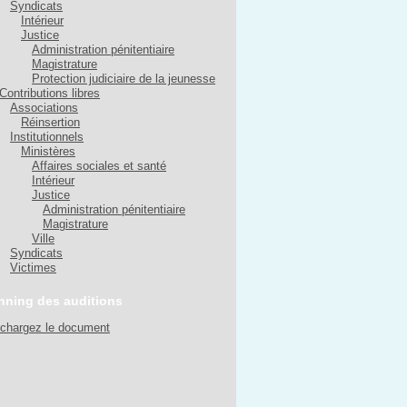
Syndicats
Intérieur
Justice
Administration pénitentiaire
Magistrature
Protection judiciaire de la jeunesse
Contributions libres
Associations
Réinsertion
Institutionnels
Ministères
Affaires sociales et santé
Intérieur
Justice
Administration pénitentiaire
Magistrature
Ville
Syndicats
Victimes
nning des auditions
échargez le document