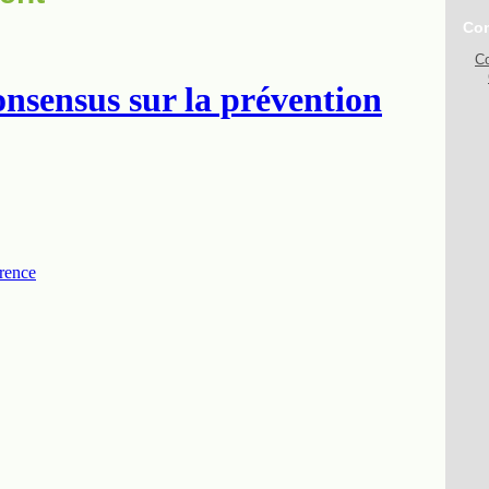
Con
Co