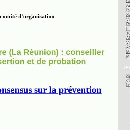
Co
As
In
Sy
Vi
Ré
In
Ju
Af
Vi
Ad
re (La Réunion) : conseiller
Ma
Mi
sertion et de probation
14 
Sy
d'
La