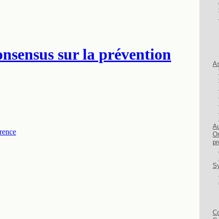
As
Au
Or
pr
Sy
Co