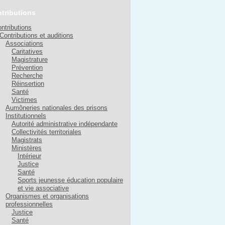
tributions
ntributions
Contributions et auditions
Associations
Caritatives
Magistrature
Prévention
Recherche
Réinsertion
Santé
Victimes
Aumôneries nationales des prisons
Institutionnels
Autorité administrative indépendante
Collectivités territoriales
Magistrats
Ministères
Intérieur
Justice
Santé
Sports jeunesse éducation populaire
et vie associative
Organismes et organisations
professionnelles
Justice
Santé