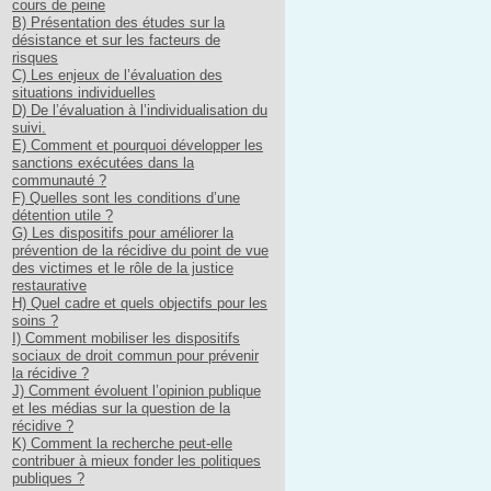
cours de peine
B) Présentation des études sur la
désistance et sur les facteurs de
risques
C) Les enjeux de l’évaluation des
situations individuelles
D) De l’évaluation à l’individualisation du
suivi.
E) Comment et pourquoi développer les
sanctions exécutées dans la
communauté ?
F) Quelles sont les conditions d’une
détention utile ?
G) Les dispositifs pour améliorer la
prévention de la récidive du point de vue
des victimes et le rôle de la justice
restaurative
H) Quel cadre et quels objectifs pour les
soins ?
I) Comment mobiliser les dispositifs
sociaux de droit commun pour prévenir
la récidive ?
J) Comment évoluent l’opinion publique
et les médias sur la question de la
récidive ?
K) Comment la recherche peut-elle
contribuer à mieux fonder les politiques
publiques ?