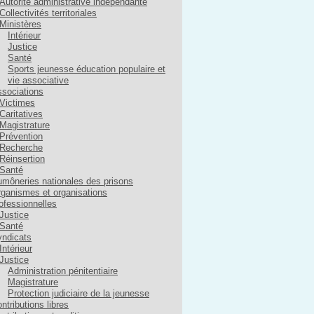
Autorité administrative indépendante
Collectivités territoriales
Ministères
Intérieur
Justice
Santé
Sports jeunesse éducation populaire et
vie associative
sociations
Victimes
Caritatives
Magistrature
Prévention
Recherche
Réinsertion
Santé
môneries nationales des prisons
ganismes et organisations
ofessionnelles
Justice
Santé
ndicats
Intérieur
Justice
Administration pénitentiaire
Magistrature
Protection judiciaire de la jeunesse
ntributions libres