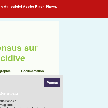
on du logiciel Adobe Flash Player.
ensus sur
écidive
graphie
Documentation
Presse
février 2013
stitutionnels
Magistrats