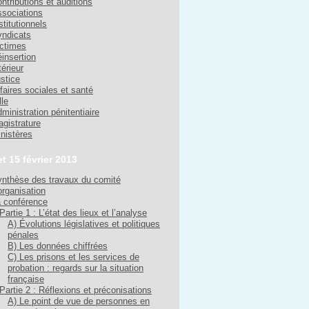
ntributions et auditions
sociations
stitutionnels
ndicats
ctimes
insertion
térieur
stice
faires sociales et santé
lle
ministration pénitentiaire
gistrature
nistères
et 15 février 2013
nthèse des travaux du comité
organisation
 conférence
Partie 1 : L’état des lieux et l’analyse
A) Évolutions législatives et politiques
pénales
B) Les données chiffrées
C) Les prisons et les services de
probation : regards sur la situation
française
Partie 2 : Réflexions et préconisations
A) Le point de vue de personnes en