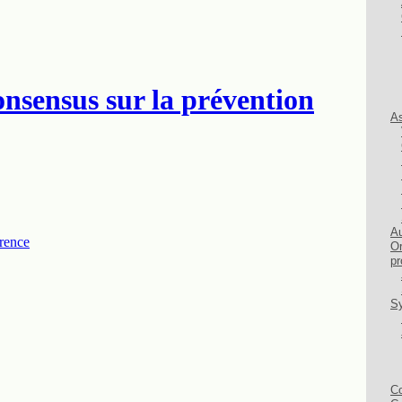
As
Au
Or
pr
Sy
Co