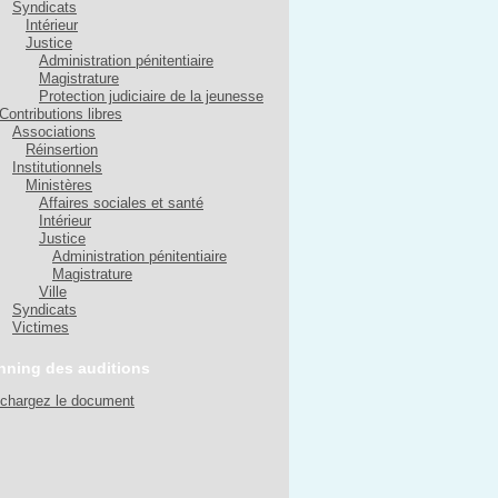
Syndicats
Intérieur
Justice
Administration pénitentiaire
Magistrature
Protection judiciaire de la jeunesse
Contributions libres
Associations
Réinsertion
Institutionnels
Ministères
Affaires sociales et santé
Intérieur
Justice
Administration pénitentiaire
Magistrature
Ville
Syndicats
Victimes
nning des auditions
échargez le document