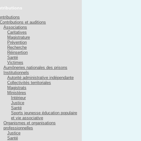
tributions
ntributions
Contributions et auditions
Associations
Caritatives
Magistrature
Prévention
Recherche
Réinsertion
Santé
Victimes
Aumôneries nationales des prisons
Institutionnels
Autorité administrative indépendante
Collectivités territoriales
Magistrats
Ministères
Intérieur
Justice
Santé
Sports jeunesse éducation populaire
et vie associative
Organismes et organisations
professionnelles
Justice
Santé