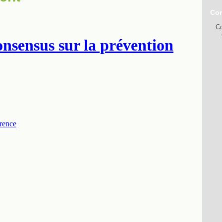
Con
Co