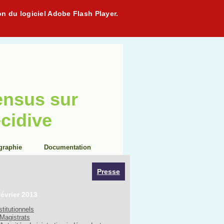
on du logiciel Adobe Flash Player.
ensus sur
écidive
graphie
Documentation
Presse
février 2013
stitutionnels
Magistrats