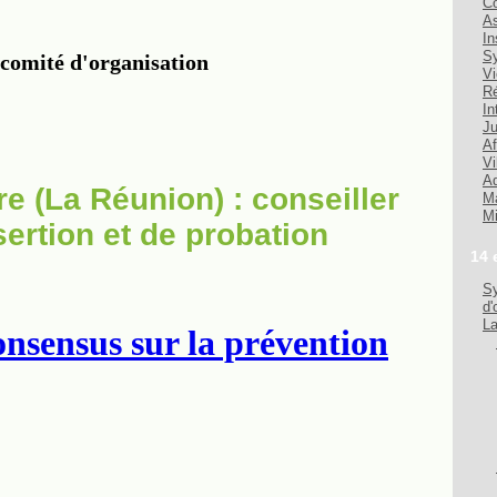
Co
As
In
Sy
Vi
Ré
In
Ju
Af
Vi
Ad
re (La Réunion) : conseiller
Ma
Mi
sertion et de probation
14 
Sy
d'
La