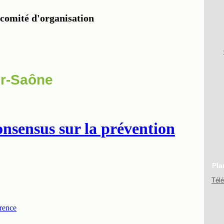
ur-Saône
Pla
Tél