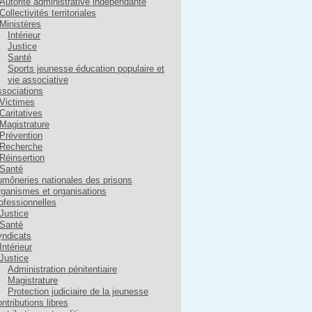
Autorité administrative indépendante
Collectivités territoriales
Ministères
Intérieur
Justice
Santé
Sports jeunesse éducation populaire et
vie associative
sociations
Victimes
Caritatives
Magistrature
Prévention
Recherche
Réinsertion
Santé
môneries nationales des prisons
ganismes et organisations
ofessionnelles
Justice
Santé
ndicats
Intérieur
Justice
Administration pénitentiaire
Magistrature
Protection judiciaire de la jeunesse
ntributions libres