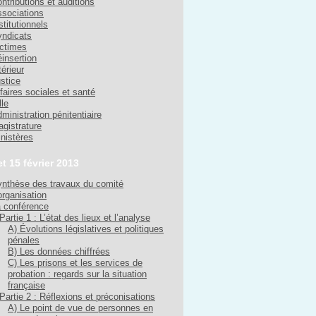
ntributions et auditions
sociations
stitutionnels
ndicats
ctimes
insertion
térieur
stice
faires sociales et santé
lle
ministration pénitentiaire
gistrature
nistères
et 15 février 2013
nthèse des travaux du comité
organisation
 conférence
Partie 1 : L’état des lieux et l’analyse
A) Évolutions législatives et politiques
pénales
B) Les données chiffrées
C) Les prisons et les services de
probation : regards sur la situation
française
Partie 2 : Réflexions et préconisations
A) Le point de vue de personnes en