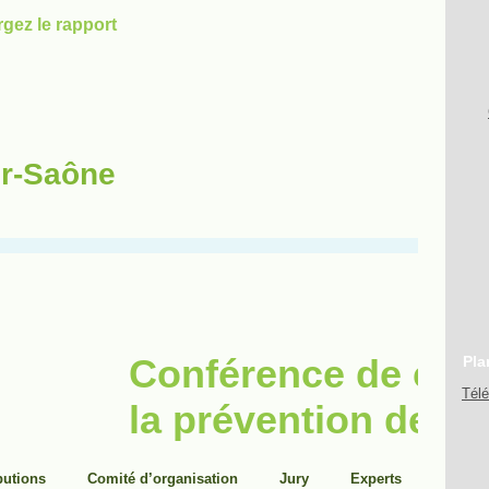
ur-Saône
Pla
Tél