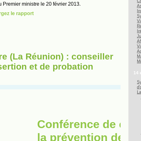
Co
As
In
Sy
Vi
Ré
In
Ju
Af
Vi
Ad
re (La Réunion) : conseiller
Ma
Mi
sertion et de probation
14 
Sy
d'
La