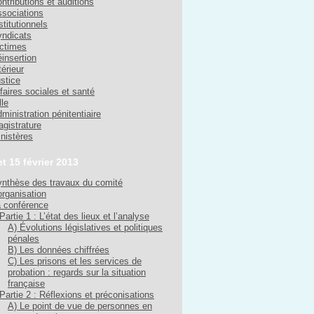
ntributions et auditions
sociations
stitutionnels
ndicats
ctimes
insertion
térieur
stice
faires sociales et santé
lle
ministration pénitentiaire
gistrature
nistères
et 15 février 2013
nthèse des travaux du comité
organisation
 conférence
Partie 1 : L’état des lieux et l’analyse
A) Évolutions législatives et politiques
pénales
B) Les données chiffrées
C) Les prisons et les services de
probation : regards sur la situation
française
Partie 2 : Réflexions et préconisations
A) Le point de vue de personnes en