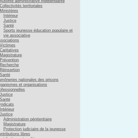
Autorité administrative indépendante
Collectivités territoriales
Ministères
Intérieur
Justice
Santé
Sports jeunesse éducation populaire et
vie associative
sociations
Victimes
Caritatives
Magistrature
Prévention
Recherche
Réinsertion
Santé
môneries nationales des prisons
ganismes et organisations
ofessionnelles
Justice
Santé
ndicats
Intérieur
Justice
Administration pénitentiaire
Magistrature
Protection judiciaire de la jeunesse
ntributions libres