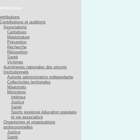
tributions
ntributions
Contributions et auditions
Associations
Caritatives
Magistrature
Prévention
Recherche
Réinsertion
Santé
Victimes
Aumôneries nationales des prisons
Institutionnels
Autorité administrative indépendante
Collectivités territoriales
Magistrats
Ministères
Intérieur
Justice
Santé
Sports jeunesse éducation populaire
et vie associative
Organismes et organisations
professionnelles
Justice
Santé