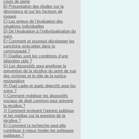
cours de peine
B) Présentation des études sur la
désistance et sur les facteurs de
risques
C) Les enjeux de l’évaluation des
situations individuelles
D) De l’évaluation à l’individualisation du
suivi.
E) Comment et pourquoi développer les
sanctions exécutées dans la
communauté ?
F) Quelles sont les conditions d’une
détention utile ?
G) Les dispositifs pour améliorer la
prévention de la récidive du point de vue
des victimes et le rôle de la justice
restaurative
H) Quel cadre et quels objectifs pour les
soins ?
I) Comment mobiliser les dispositifs
sociaux de droit commun pour prévenir
la récidive ?
J) Comment évoluent l’opinion publique
et les médias sur la question de la
récidive ?
K) Comment la recherche peut-elle
contribuer à mieux fonder les politiques
publiques ?