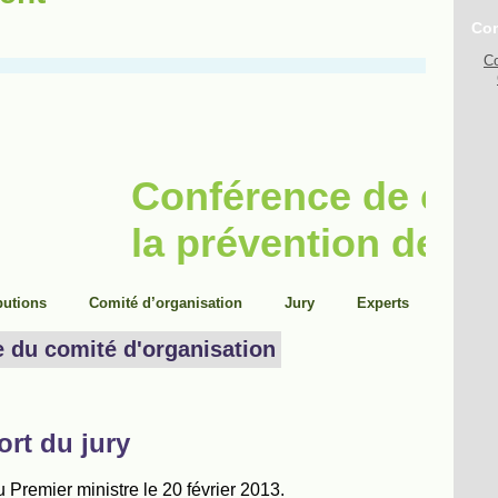
Con
Co