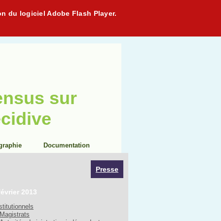
on du logiciel Adobe Flash Player.
ensus sur
écidive
graphie
Documentation
Presse
février 2013
stitutionnels
Magistrats