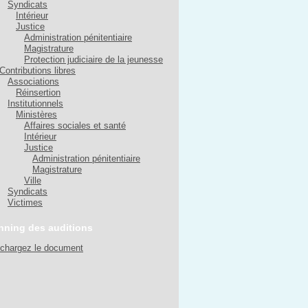
Syndicats
Intérieur
Justice
Administration pénitentiaire
Magistrature
Protection judiciaire de la jeunesse
Contributions libres
Associations
Réinsertion
Institutionnels
Ministères
Affaires sociales et santé
Intérieur
Justice
Administration pénitentiaire
Magistrature
Ville
Syndicats
Victimes
nning des auditions
échargez le document