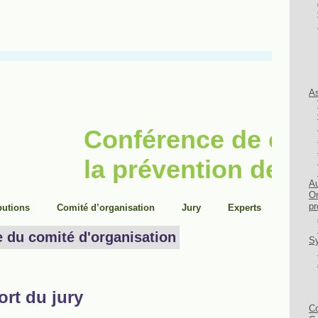
As
Au
Or
pr
Sy
Co