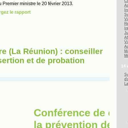
Co
As
In
Sy
Vi
Ré
In
Ju
Af
Vi
Ad
re (La Réunion) : conseiller
Ma
Mi
sertion et de probation
14 
Sy
d'
La