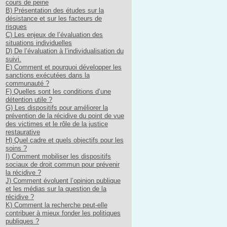
cours de peine
B) Présentation des études sur la
désistance et sur les facteurs de
risques
C) Les enjeux de l’évaluation des
situations individuelles
D) De l’évaluation à l’individualisation du
suivi.
E) Comment et pourquoi développer les
sanctions exécutées dans la
communauté ?
F) Quelles sont les conditions d’une
détention utile ?
G) Les dispositifs pour améliorer la
prévention de la récidive du point de vue
des victimes et le rôle de la justice
restaurative
H) Quel cadre et quels objectifs pour les
soins ?
I) Comment mobiliser les dispositifs
sociaux de droit commun pour prévenir
la récidive ?
J) Comment évoluent l’opinion publique
et les médias sur la question de la
récidive ?
K) Comment la recherche peut-elle
contribuer à mieux fonder les politiques
publiques ?