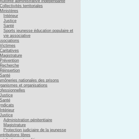
Autorité administrative indépendante
Collectivités territoriales
Ministères
Intérieur
Justice
Santé
Sports jeunesse éducation populaire et
vie associative
sociations
Victimes
Caritatives
Magistrature
Prévention
Recherche
Réinsertion
Santé
môneries nationales des prisons
ganismes et organisations
ofessionnelles
Justice
Santé
ndicats
Intérieur
Justice
Administration pénitentiaire
Magistrature
Protection judiciaire de la jeunesse
ntributions libres