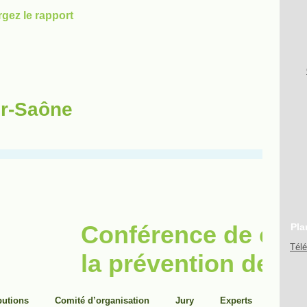
ur-Saône
Pla
Tél