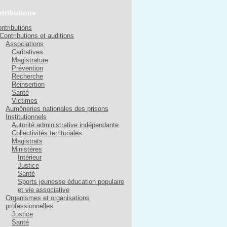
tributions
ntributions
Contributions et auditions
Associations
Caritatives
Magistrature
Prévention
Recherche
Réinsertion
Santé
Victimes
Aumôneries nationales des prisons
Institutionnels
Autorité administrative indépendante
Collectivités territoriales
Magistrats
Ministères
Intérieur
Justice
Santé
Sports jeunesse éducation populaire
et vie associative
Organismes et organisations
professionnelles
Justice
Santé