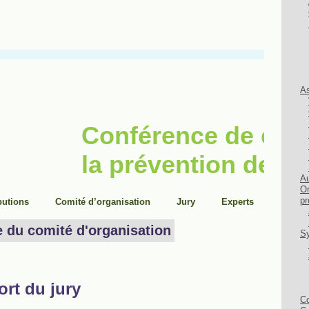
As
Au
Or
pr
Sy
Co