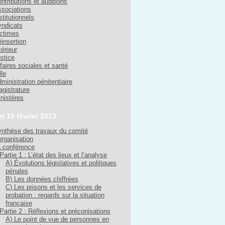
ntributions et auditions
sociations
stitutionnels
ndicats
ctimes
insertion
térieur
stice
faires sociales et santé
lle
ministration pénitentiaire
gistrature
nistères
et 15 février 2013
nthèse des travaux du comité
organisation
 conférence
Partie 1 : L’état des lieux et l’analyse
A) Évolutions législatives et politiques
pénales
B) Les données chiffrées
C) Les prisons et les services de
probation : regards sur la situation
française
Partie 2 : Réflexions et préconisations
A) Le point de vue de personnes en