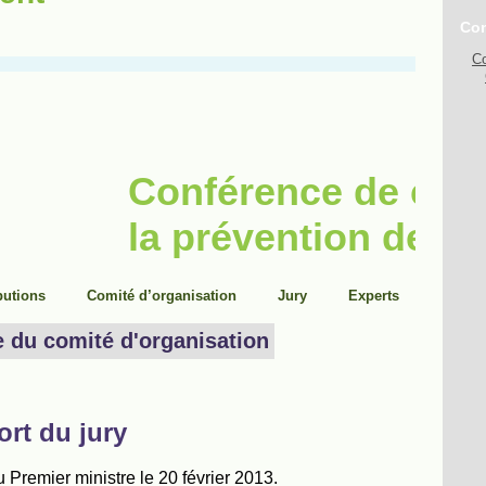
Con
Co