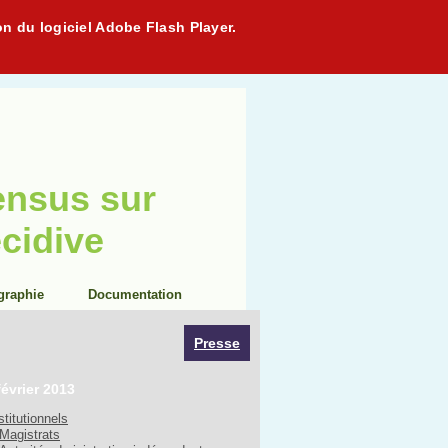
on du logiciel Adobe Flash Player.
ensus sur
écidive
graphie
Documentation
Presse
février 2013
stitutionnels
Magistrats