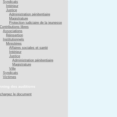
Syndicats
Intérieur
Justice
Administration pénitentiaire
Magistrature
Protection judiciaire de la jeunesse
Contributions libres
Associations
Réinsertion
Institutionnels
Ministères
Affaires sociales et santé
Intérieur
Justice
Administration pénitentiaire
Magistrature
Ville
Syndicats
Victimes
nning des auditions
échargez le document