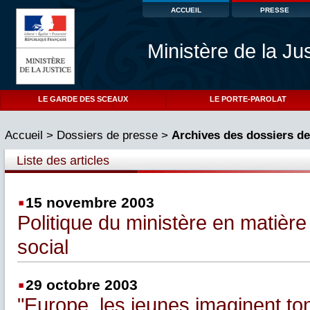
ACCUEIL
PRESSE
Ministère de la Ju
LE GARDE DES SCEAUX
LE PORTE-PAROLAT
Accueil
>
Dossiers de presse
>
Archives des dossiers de
Liste des articles
15 novembre 2003
Politique du ministère en matièr
social
29 octobre 2003
"Europe, les jeunes imaginent ton