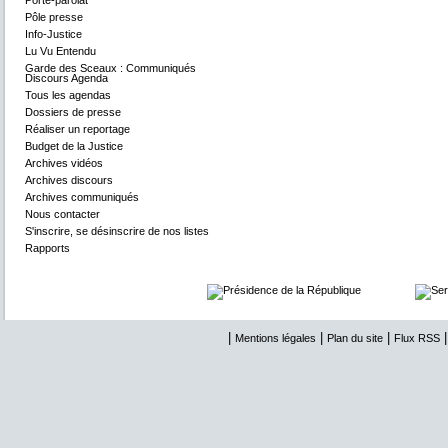
Porte-parolat
Pôle presse
Info-Justice
Lu Vu Entendu
Garde des Sceaux : Communiqués
Discours Agenda
Tous les agendas
Dossiers de presse
Réaliser un reportage
Budget de la Justice
Archives vidéos
Archives discours
Archives communiqués
Nous contacter
S'inscrire, se désinscrire de nos listes
Rapports
|
|
|
Mentions légales
Plan du site
Flux RSS