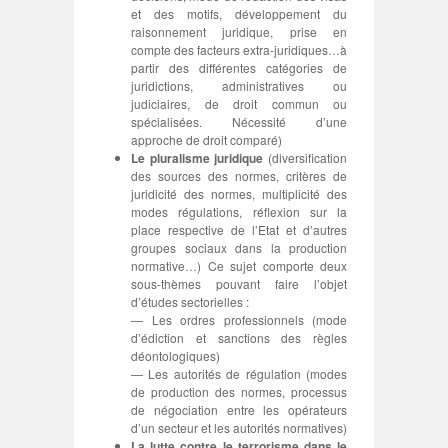
et des motifs, développement du
raisonnement juridique, prise en
compte des facteurs extra-juridiques…à
partir des différentes catégories de
juridictions, administratives ou
judiciaires, de droit commun ou
spécialisées. Nécessité d’une
approche de droit comparé)
Le pluralisme juridique
(diversification
des sources des normes, critères de
juridicité des normes, multiplicité des
modes régulations, réflexion sur la
place respective de l’Etat et d’autres
groupes sociaux dans la production
normative…) Ce sujet comporte deux
sous-thèmes pouvant faire l’objet
d’études sectorielles :
— Les ordres professionnels (mode
d’édiction et sanctions des règles
déontologiques)
— Les autorités de régulation (modes
de production des normes, processus
de négociation entre les opérateurs
d’un secteur et les autorités normatives)
La lutte contre le terrorisme dans le