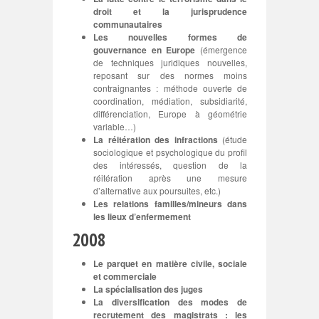
droit et la jurisprudence
communautaires
Les nouvelles formes de
gouvernance en Europe
(émergence
de techniques juridiques nouvelles,
reposant sur des normes moins
contraignantes : méthode ouverte de
coordination, médiation, subsidiarité,
différenciation, Europe à géométrie
variable…)
La réitération des infractions
(étude
sociologique et psychologique du profil
des intéressés, question de la
réitération après une mesure
d’alternative aux poursuites, etc.)
Les relations familles/mineurs dans
les lieux d’enfermement
2008
Le parquet en matière civile, sociale
et commerciale
La spécialisation des juges
La diversification des modes de
recrutement des magistrats : les