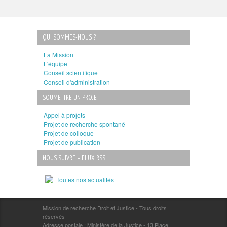
QUI SOMMES-NOUS ?
La Mission
L'équipe
Conseil scientifique
Conseil d'administration
SOUMETTRE UN PROJET
Appel à projets
Projet de recherche spontané
Projet de colloque
Projet de publication
NOUS SUIVRE – FLUX RSS
Toutes nos actualités
Mission de recherche Droit et Justice - Tous droits
réservés
Adresse postale : Ministère de la Justice - 13 Place