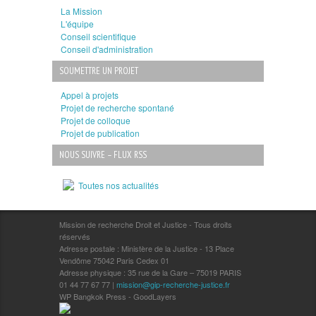
La Mission
L'équipe
Conseil scientifique
Conseil d'administration
SOUMETTRE UN PROJET
Appel à projets
Projet de recherche spontané
Projet de colloque
Projet de publication
NOUS SUIVRE – FLUX RSS
Toutes nos actualités
Mission de recherche Droit et Justice - Tous droits
réservés
Adresse postale : Ministère de la Justice - 13 Place
Vendôme 75042 Paris Cedex 01
Adresse physique : 35 rue de la Gare – 75019 PARIS
01 44 77 67 77 |
mission@gip-recherche-justice.fr
WP Bangkok Press - GoodLayers