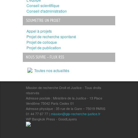
Conseil scientifique
Conseil d'administration
SOUMETTRE UN PROJET
Appel à projets
Projet de recherche spontané
Projet de colloque
Projet de publication
NOUS SUIVRE – FLUX RSS
Toutes nos actualités
Mission de recherche Droit et Justice - Tous droits
réservés
Adresse postale : Ministère de la Justice - 13 Place
Vendôme 75042 Paris Cedex 01
Adresse physique : 35 rue de la Gare – 75019 PARIS
01 44 77 67 77 |
mission@gip-recherche-justice.fr
WP Bangkok Press - GoodLayers