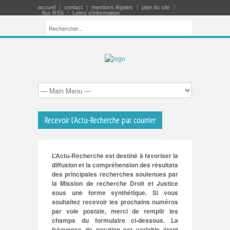
accueil
contact
mentions légales
plan du site
flux RSS
Lettre d’information
Recevoir l’Actu-Recherche par courrier
L’Actu-Recherche est destiné à favoriser la
diffusion et la compréhension des résultats
des principales recherches soutenues par
la Mission de recherche Droit et Justice
sous une forme synthétique. Si vous
souhaitez recevoir les prochains numéros
par voie postale, merci de remplir les
champs du formulaire ci-dessous. La
fréquence de parution est variable étant